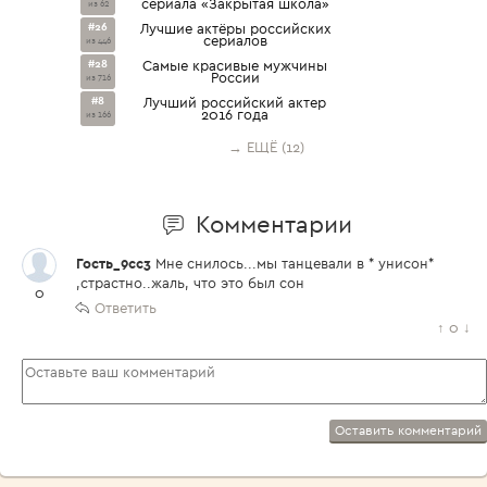
сериала «Закрытая школа»
из 62
#26
Лучшие актёры российских
сериалов
из 446
#28
Самые красивые мужчины
России
из 716
#8
Лучший российский актер
2016 года
из 166
→ ЕЩЁ (12)
Комментарии
Гость_9cc3
Мне снилось...мы танцевали в * унисон*
,страстно..жаль, что это был сон
0
Ответить
↑
0
↓
Оставить комментарий