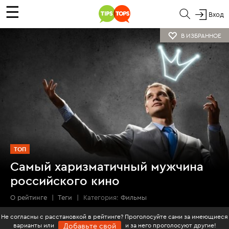
☰
Вход
В ИЗБРАННОЕ
ТОП
Самый харизматичный мужчина
российского кино
О рейтинге
|
Теги
|
Категория:
Фильмы
Не согласны с расстановкой в рейтинге? Проголосуйте сами за имеющиеся
варианты или
и за него проголосуют другие!
Добавьте свой