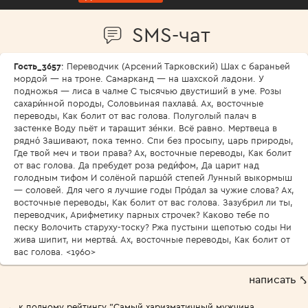
SMS-чат
Гость_3657
: Переводчик (Арсений Тарковский) Шах с бараньей
мордой — на троне. Самарканд — на шахской ладони. У
подножья — лиса в чалме С тысячью двустиший в уме. Розы
сахари́нной породы, Соловьиная пахлава́. Ах, восточные
переводы, Как болит от вас голова. Полуголый палач в
застенке Воду пьёт и таращит зе́нки. Всё равно. Мертвеца в
рядно́ Зашивают, пока темно. Спи без просыпу, царь природы,
Где твой меч и твои права? Ах, восточные переводы, Как болит
от вас голова. Да пребудет роза реди́фом, Да царит над
голодным тифом И солёной паршо́й степей Лунный выкормыш
— соловей. Для чего я лучшие годы Про́дал за чужие слова? Ах,
восточные переводы, Как болит от вас голова. Зазубрил ли ты,
переводчик, Арифметику парных строчек? Каково тебе по
песку Волочить старуху-тоску? Ржа пустыни щепотью соды Ни
жива шипит, ни мертва́. Ах, восточные переводы, Как болит от
вас голова. <1960>
написать ⤣
← к полному рейтингу "Самый харизматичный мужчина