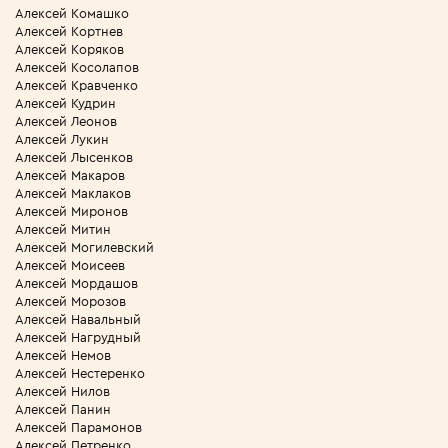
Алексей Комашко
Алексей Кортнев
Алексей Коряков
Алексей Косолапов
Алексей Кравченко
Алексей Кудрин
Алексей Леонов
Алексей Лукин
Алексей Лысенков
Алексей Макаров
Алексей Маклаков
Алексей Миронов
Алексей Митин
Алексей Могилевский
Алексей Моисеев
Алексей Мордашов
Алексей Морозов
Алексей Навальный
Алексей Нагрудный
Алексей Немов
Алексей Нестеренко
Алексей Нилов
Алексей Панин
Алексей Парамонов
Алексей Петренко