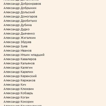
Александр Добронравов
Александр Добрынин
Александр Дольский
Александр Домогаров
Александр Дробитько
Александр Дубина
Александр Дудко
Александр Дьяченко
Александр Жигалкин
Александр Збруев
Александр Зуев
Александр Иванов
Александр Ильин младший
Александр Кавалеров
Александр Кальянов
Александр Калягин
Александр Карелин
Александр Керенский
Александр Кержаков
Александр Кич
Александр Клюквин
Александр Кобзарь
Александр Коган
Александр Кокорин
Александр Константинов