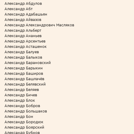
Александр Абдулов
Александр Абт
Александр Адабашьян
Александр Айвазов
Александр Александрович Масляков
Александр Альберт
Александр Ананьев
Александр Арсентьев
Александр Асташенок
Александр Балуев
Александр Балыков
Александр Барановский
Александр Барыкин
Александр Баширов
Александр Башлачёв
Александр Белявский
Александр Беляев
Александр Бичев
Александр Блок
Александр Бобров
Александр Большаков
Александр Бон
Александр Бородюк
Александр Боярский
Александр Бубнов