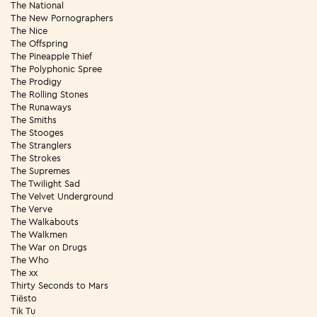
The National
The New Pornographers
The Nice
The Offspring
The Pineapple Thief
The Polyphonic Spree
The Prodigy
The Rolling Stones
The Runaways
The Smiths
The Stooges
The Stranglers
The Strokes
The Supremes
The Twilight Sad
The Velvet Underground
The Verve
The Walkabouts
The Walkmen
The War on Drugs
The Who
The xx
Thirty Seconds to Mars
Tiësto
Tik Tu