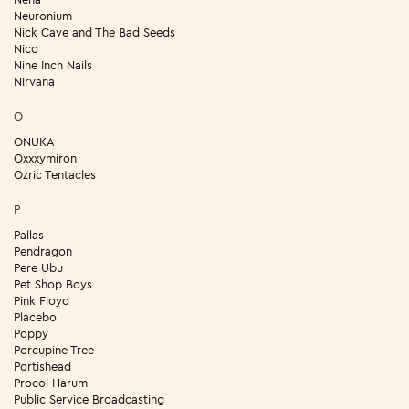
Neuronium
Nick Cave and The Bad Seeds
Nico
Nine Inch Nails
Nirvana
O
ONUKA
Oxxxymiron
Ozric Tentacles
P
Pallas
Pendragon
Pere Ubu
Pet Shop Boys
Pink Floyd
Placebo
Poppy
Porcupine Tree
Portishead
Procol Harum
Public Service Broadcasting