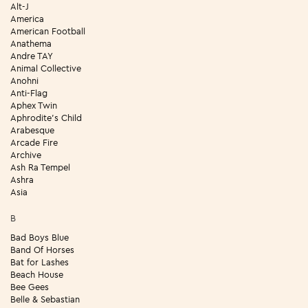
Alt-J
America
American Football
Anathema
Andre TAY
Animal Collective
Anohni
Anti-Flag
Aphex Twin
Aphrodite's Child
Arabesque
Arcade Fire
Archive
Ash Ra Tempel
Ashra
Asia
B
Bad Boys Blue
Band Of Horses
Bat for Lashes
Beach House
Bee Gees
Belle & Sebastian