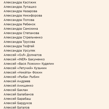
Александра Каспжик
Александра Лупашко
Александра Назарова
Александра Никифорова
Александра Попова
Александра Ребенок
Александра Самохина
Александра Степанова
Александра Стрельченко
Александра Трусова
Александра Тюфтей
Александра Урсуляк
Алексей «Guf» Долматов
Алексей «INER» Бакуменко
Алексей «Вася Ложкин» Куделин
Алексей «Летучий» Кузьмин
Алексей «Ники́та» Фокин
Алексей «Рыба» Рыбин
Алексей Андреев
Алексей Анищенко
Алексей Баклан
Алексей Балабанов
Алексей Барабаш
Алексей Бардуков
Алексей Баталов