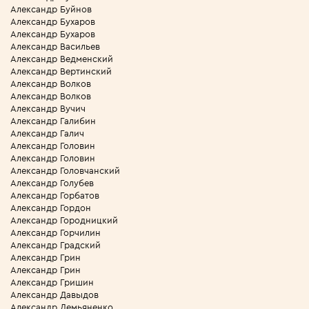
Александр Буйнов
Александр Бухаров
Александр Бухаров
Александр Васильев
Александр Ведменский
Александр Вертинский
Александр Волков
Александр Волков
Александр Вучич
Александр Галибин
Александр Галич
Александр Головин
Александр Головин
Александр Головчанский
Александр Голубев
Александр Горбатов
Александр Гордон
Александр Городницкий
Александр Горчилин
Александр Градский
Александр Грин
Александр Грин
Александр Гришин
Александр Давыдов
Александр Демьяненко