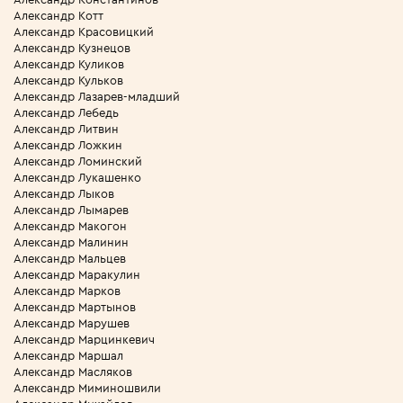
Александр Котт
Александр Красовицкий
Александр Кузнецов
Александр Куликов
Александр Кульков
Александр Лазарев-младший
Александр Лебедь
Александр Литвин
Александр Ложкин
Александр Ломинский
Александр Лукашенко
Александр Лыков
Александр Лымарев
Александр Макогон
Александр Малинин
Александр Мальцев
Александр Маракулин
Александр Марков
Александр Мартынов
Александр Марушев
Александр Марцинкевич
Александр Маршал
Александр Масляков
Александр Миминошвили