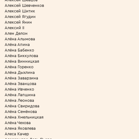
Алексей Шевченков
Алексей Шитик
Алексей Ягудин
Алексей Янин
Алексий II
Ален Делон
Алёна Алымова
Алёна Апина
Алёна Бабенко
Алёна Биккулова
Алёна Винницкая
Алёна Горенко
Алёна Дыхлина
Алёна Заварзина
Алёна Званцова
Алёна Ивченко
Алёна Лапшина
Алёна Леонова
Алёна Свиридова
Алёна Семёнова
Алёна Хмельницкая
Алёна Чехова
Алена Яковлева
Алеса Качер