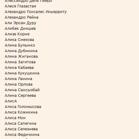
Алессандро Дель Пьеро
Алеся Глазастая
Алехандро Гонсалес Иньярриту
Алехандро Рейна
Али Эрсан Дуру
Алибек Днишев
Ализе Корне
Алика Смехова
Алина Булынко
Алина Дубинина
Алина Жиганова
Алина Загитова
Алина Кабаева
Алина Кукушкина
Алина Ланина
Алина Орлова
Алина Сансызбай
Алина Сергеева
АлисА
Алиса Голомысова
Алиса Кожикина
Алиса Мон
Алиса Сапегина
Алиса Селезнева
Алиса Федичкина