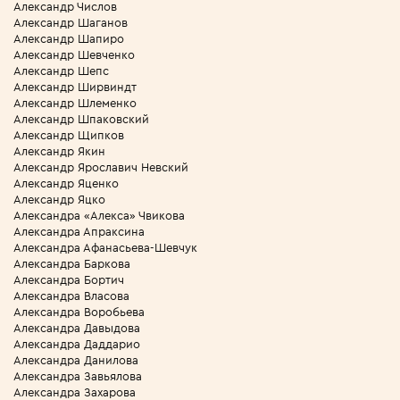
Александр Числов
Александр Шаганов
Александр Шапиро
Александр Шевченко
Александр Шепс
Александр Ширвиндт
Александр Шлеменко
Александр Шпаковский
Александр Щипков
Александр Якин
Александр Ярославич Невский
Александр Яценко
Александр Яцко
Александра «Алекса» Чвикова
Александра Апраксина
Александра Афанасьева-Шевчук
Александра Баркова
Александра Бортич
Александра Власова
Александра Воробьева
Александра Давыдова
Александра Даддарио
Александра Данилова
Александра Завьялова
Александра Захарова