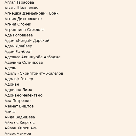
Аглая Тарасова
Аглая Шиловская
Агнешка Дземьянович-Бонк
Агния Дитковските
Агния Огонёк
Агриппина Стеклова
Ада Роговцева
Адам «Nergal» Дарский
Адам Драйвер
Адам Ламберт
Адевале Акиннуойе-Агбадже
Аделина Сотникова
Адель
Адиль «Скриптонит» Жалелов
Адольф Гитлер
Адриан
Адриана Лима
Адриано Челентано
Аза Петренко
Азамат Биштов
Азиза
Аида Ведищева
Ай-кыс Кыргыс
Айаан Хирси Али
Айзек Азимов