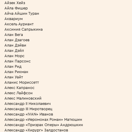
Айзек Хейз
Айла Фишер
Айча Айшин Туран
Аквариум
Аксель Ауриант
Аксиния Сапрыкина
Алан Вега
Алан Дзагоев
Алан Дэйви
Алан Дэйл
Алан Морс
Алан Парсонс
Алан Рид
Алан Рикман
Алан Уайт
Аланис Мориссетт
Алекс Капранос
Алекс Лайфсон
Алекс Малиновский
Александр II Николаевич
Александр III Миротворец
Александр «IVAN» Иванов
Александр «Иеромонах Роман» Матюшин
Александр «Призрак Оперы» Андрюшкин
Александр «Хирург» Залдостанов