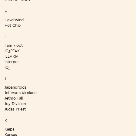
H
Hawkwind
Hot Chip
I
I am kloot
IC3PEAK
ILLARIA
Interpol
IQ
J
Japandroids
Jefferson Airplane
Jethro Tull
Joy Division
Judas Priest
K
Kaipa
Kansas