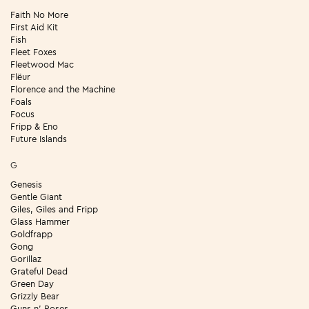
Faith No More
First Aid Kit
Fish
Fleet Foxes
Fleetwood Mac
Flëur
Florence and the Machine
Foals
Focus
Fripp & Eno
Future Islands
G
Genesis
Gentle Giant
Giles, Giles and Fripp
Glass Hammer
Goldfrapp
Gong
Gorillaz
Grateful Dead
Green Day
Grizzly Bear
Guns n' Roses