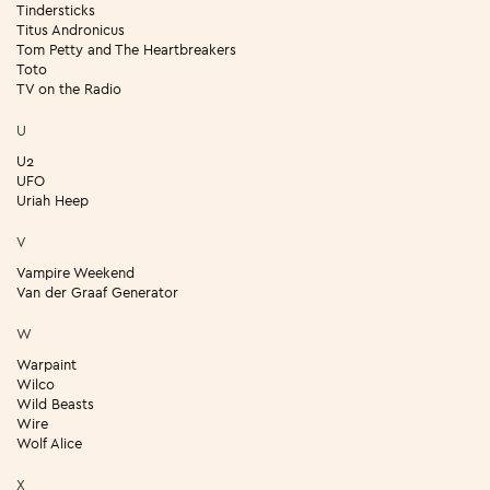
Tindersticks
Titus Andronicus
Tom Petty and The Heartbreakers
Toto
TV on the Radio
U
U2
UFO
Uriah Heep
V
Vampire Weekend
Van der Graaf Generator
W
Warpaint
Wilco
Wild Beasts
Wire
Wolf Alice
X