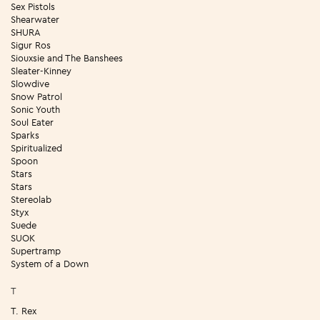
Sex Pistols
Shearwater
SHURA
Sigur Ros
Siouxsie and The Banshees
Sleater-Kinney
Slowdive
Snow Patrol
Sonic Youth
Soul Eater
Sparks
Spiritualized
Spoon
Stars
Stars
Stereolab
Styx
Suede
SUOK
Supertramp
System of a Down
T
T. Rex