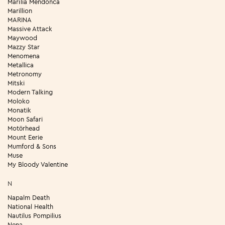
Marília Mendonca
Marillion
MARINA
Massive Attack
Maywood
Mazzy Star
Menomena
Metallica
Metronomy
Mitski
Modern Talking
Moloko
Monatik
Moon Safari
Motörhead
Mount Eerie
Mumford & Sons
Muse
My Bloody Valentine
N
Napalm Death
National Health
Nautilus Pompilius
Nena