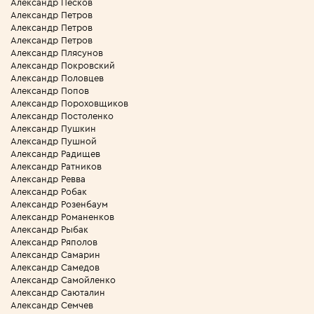
Александр Песков
Александр Петров
Александр Петров
Александр Петров
Александр Плясунов
Александр Покровский
Александр Половцев
Александр Попов
Александр Пороховщиков
Александр Постоленко
Александр Пушкин
Александр Пушной
Александр Радищев
Александр Ратников
Александр Ревва
Александр Робак
Александр Розенбаум
Александр Романенков
Александр Рыбак
Александр Ряполов
Александр Самарин
Александр Самедов
Александр Самойленко
Александр Саюталин
Александр Семчев