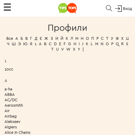
☰
Вход
Профили
Все
А
Б
В
Г
Д
Е
Ж
З
И
Й
К
Л
М
Н
О
П
Р
С
Т
У
Ф
Х
Ц
Ч
Ш
Э
Ю
Я
1
A
B
C
D
E
F
G
H
I
J
K
L
M
N
O
P
Q
R
S
T
U
V
W
X
Y
[
1
10cc
A
a-ha
ABBA
AC/DC
Aerosmith
Air
Airbag
Alekseev
Algiers
Alice In Chains