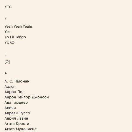
XTC
Y
Yeah Yeah Yeahs
Yes
Yo La Tengo
YUKO
[
[О]
А
А. С. Ньюман
Аален
Аарон Пол
Аарон Тейлор-Джонсон
Ава Гарднер
Авичи
Авраам Руссо
Аврил Лавин
Агата Кристи
Агата Муцениеце