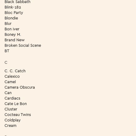
Black Sabbath
Blink-182
Bloc Party
Blondie
Blur
Bon iver
Boney M.
Brand New
Broken Social Scene
BT
C
C. C. Catch
Calexico
Camel
Camera Obscura
Can
Cardiacs
Cate Le Bon
Cluster
Cocteau Twins
Coldplay
Cream