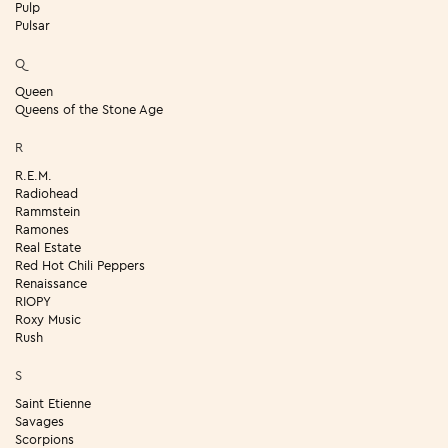
Pulp
Pulsar
Q
Queen
Queens of the Stone Age
R
R.E.M.
Radiohead
Rammstein
Ramones
Real Estate
Red Hot Chili Peppers
Renaissance
RIOPY
Roxy Music
Rush
S
Saint Etienne
Savages
Scorpions