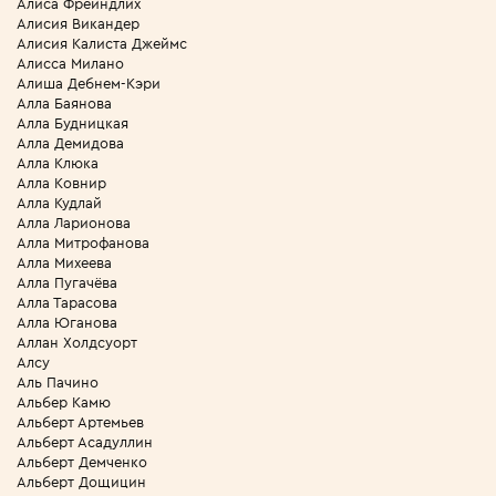
Алиса Фрейндлих
Алисия Викандер
Алисия Калиста Джеймс
Алисса Милано
Алиша Дебнем-Кэри
Алла Баянова
Алла Будницкая
Алла Демидова
Алла Клюка
Алла Ковнир
Алла Кудлай
Алла Ларионова
Алла Митрофанова
Алла Михеева
Алла Пугачёва
Алла Тарасова
Алла Юганова
Аллан Холдсуорт
Алсу
Аль Пачино
Альбер Камю
Альберт Артемьев
Альберт Асадуллин
Альберт Демченко
Альберт Дощицин