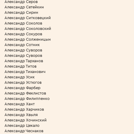
Александр Серов
Александр Сетейкин
Александр Сирин
Александр Ситковецкий
Александр Соколов
Александр Соколовский
Александр Сокуров
Александр Солженицын
Александр Сотник
Александр Суворов
Александр Суворов
Александр Тарханов
Александр Титов
Александр Тиханович
Александр Усик
Александр Устюгов
Александр Фарбер
Александр Феклистов
Александр Филиппенко
Александр Хант
Александр Харчиков
Александр Хвыля
Александр Хочинский
Александр Цекало
Александр Чеснаков