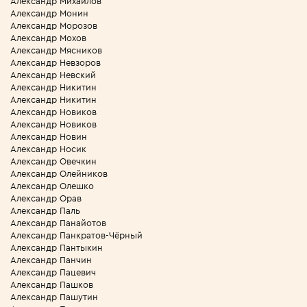
Александр Михайлов
Александр Монин
Александр Морозов
Александр Мохов
Александр Мясников
Александр Невзоров
Александр Невский
Александр Никитин
Александр Никитин
Александр Новиков
Александр Новиков
Александр Новин
Александр Носик
Александр Овечкин
Александр Олейников
Александр Олешко
Александр Орав
Александр Паль
Александр Панайотов
Александр Панкратов-Чёрный
Александр Пантыкин
Александр Панчин
Александр Пацевич
Александр Пашков
Александр Пашутин