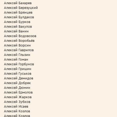
Алексей Бахарев
Алексей Березуцкий
Алексей Брянцев
Алексей Булдаков
Алексей Бурков
Алексей Вакулов
Алексей Ванин
Алексей Водовозов
Алексей Воробьёв
Алексей Ворсин
Алексей Гаврилов
Алексей Глызин
Алексей Гоман
Алексей Горбунов
Алексей Гришин
Алексей Гуськов
Алексей Демидов
Алексей Добряк
Алексей Дюмин
Алексей Ермолов
Алексей Жарков
Алексей Зубков
Алексей Исаев
Алексей Козлов
Алексей Козлов