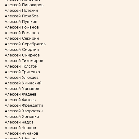
Алексей Пивоваров
Алексей Потехин
Алексей Похабов
Алексей Пушков
Алексей Романов
Алексей Романов
Алексей Секирин
Алексей Серебряков
Алексей Смертин
Алексей Смирнов
Алексей Тихомиров
Алексей Толстой
Алексей Тритенко
Алексей Улюкаев
Алексей Уминский
Алексей Урманов
Алексей Фадеев
Алексей Фатеев
Алексей Франдетти
Алексей Хворостян
Алексей Хоменко
Алексей Чадов
Алексей Чернов
Алексей Чумаков
Алексей Шевцов