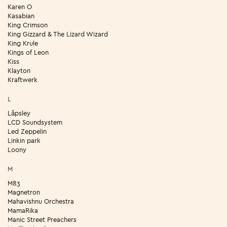
Karen O
Kasabian
King Crimson
King Gizzard & The Lizard Wizard
King Krule
Kings of Leon
Kiss
Klayton
Kraftwerk
L
Låpsley
LCD Soundsystem
Led Zeppelin
Linkin park
Loony
M
M83
Magnetron
Mahavishnu Orchestra
MamaRika
Manic Street Preachers