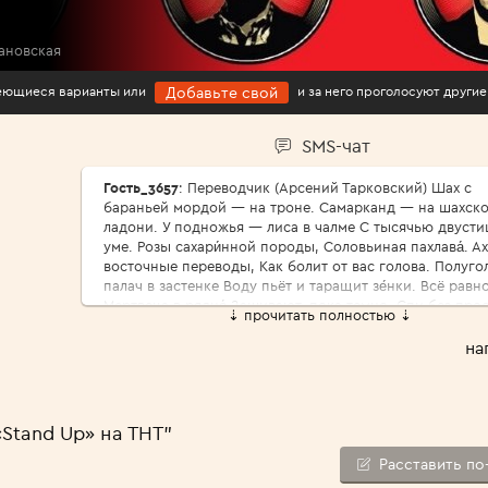
ановская
имеющиеся варианты или
и за него проголосуют другие
Добавьте свой
SMS-чат
Гость_3657
: Переводчик (Арсений Тарковский) Шах с
бараньей мордой — на троне. Самарканд — на шахск
ладони. У подножья — лиса в чалме С тысячью двусти
уме. Розы сахари́нной породы, Соловьиная пахлава́. Ах
восточные переводы, Как болит от вас голова. Полуго
палач в застенке Воду пьёт и таращит зе́нки. Всё равно
Мертвеца в рядно́ Зашивают, пока темно. Спи без про
⇣ прочитать полностью ⇣
царь природы, Где твой меч и твои права? Ах, восточн
переводы, Как болит от вас голова. Да пребудет роза
на
реди́фом, Да царит над голодным тифом И солёной па
степей Лунный выкормыш — соловей. Для чего я луч
годы Про́дал за чужие слова? Ах, восточные переводы,
болит от вас голова. Зазубрил ли ты, переводчик,
Stand Up» на ТНТ"
Арифметику парных строчек? Каково тебе по песку Во
старуху-тоску? Ржа пустыни щепотью соды Ни жива ш
Расставить по
ни мертва́. Ах, восточные переводы, Как болит от вас 