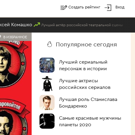
Создать рейтинг
Вход
омашко
#147
С
Лучший актёр российской театральной сцены
В ИЗБРАННОЕ
Популярное сегодня
Лучший сериальный
персонаж в истории
Лучшие актрисы
российских сериалов
Лучшая роль Станислава
Бондаренко
Самые красивые мужчины
планеты 2020