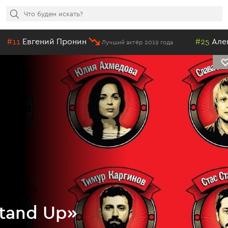
вгений Пронин
#25
Алексей К
Лучший актёр 2019 года
tand Up»