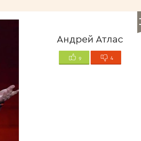
<1960>
Андрей Атлас
4
9