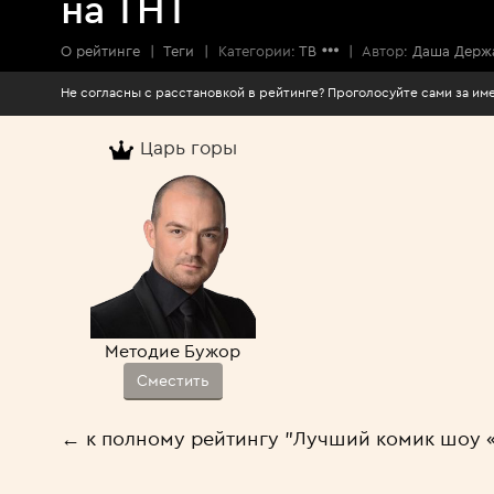
на ТНТ
О рейтинге
|
Теги
|
Категории:
ТВ
|
Автор:
Даша Держ
Не согласны с расстановкой в рейтинге? Проголосуйте сами за 
Царь горы
Методие Бужор
Сместить
← к полному рейтингу "Лучший комик шоу «