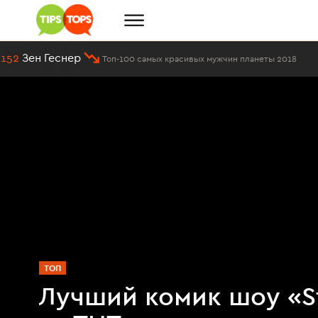
 Геснер
#11
Е
Топ-100 самых красивых мужчин планеты 2018
ТОП
Лучший комик шоу «S