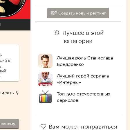
Создать новый рейтинг
!
Лучшее в этой
категории
ой
Лучшая роль Станислава
ший в
Бондаренко
,
лый
Лучший герой сериала
.
сыпу,
«Интерны»
ые
писать ⤣
Топ-500 отечественных
ршо́й
сериалов
шие
 Как
лочить
ипит,
-своему
Вам может понравиться
голова.