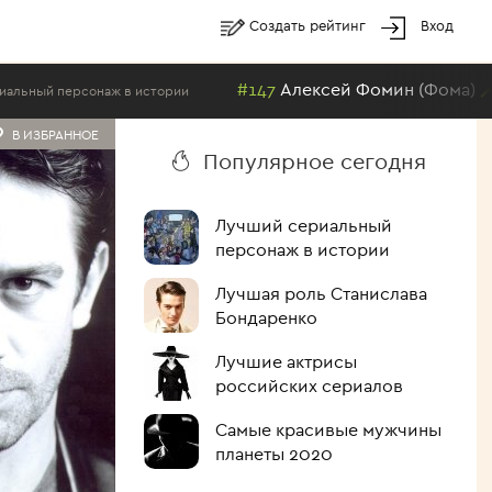
Создать рейтинг
Вход
#147
Алексей Фомин (Фома)
й персонаж в истории
Лучш
В ИЗБРАННОЕ
Популярное сегодня
Лучший сериальный
персонаж в истории
Лучшая роль Станислава
Бондаренко
Лучшие актрисы
российских сериалов
Самые красивые мужчины
планеты 2020