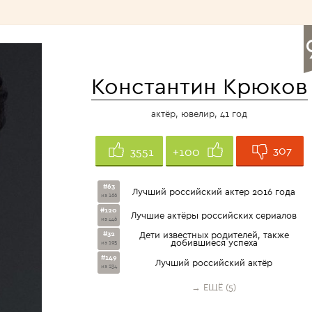
<1960>
Константин Крюков
актёр, ювелир, 41 год
307
3551
+100
#63
Лучший российский актер 2016 года
из 166
#120
Лучшие актёры российских сериалов
из 446
#32
Дети известных родителей, также
добившиеся успеха
из 195
#149
Лучший российский актёр
из 234
→ ЕЩЁ (5)