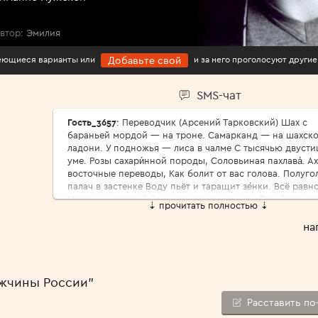
втор:
Эмилия
имеющиеся варианты или
и за него проголосуют другие
Добавьте свой
SMS-чат
Гость_3657
: Переводчик (Арсений Тарковский) Шах с
бараньей мордой — на троне. Самарканд — на шахск
ладони. У подножья — лиса в чалме С тысячью двусти
уме. Розы сахари́нной породы, Соловьиная пахлава́. Ах
восточные переводы, Как болит от вас голова. Полуго
палач в застенке Воду пьёт и таращит зе́нки. Всё равно
Мертвеца в рядно́ Зашивают, пока темно. Спи без про
⇣ прочитать полностью ⇣
царь природы, Где твой меч и твои права? Ах, восточн
переводы, Как болит от вас голова. Да пребудет роза
на
реди́фом, Да царит над голодным тифом И солёной па
степей Лунный выкормыш — соловей. Для чего я луч
годы Про́дал за чужие слова? Ах, восточные переводы,
болит от вас голова. Зазубрил ли ты, переводчик,
ужчины России"
Арифметику парных строчек? Каково тебе по песку Во
старуху-тоску? Ржа пустыни щепотью соды Ни жива ш
Расставить по
ни мертва́. Ах, восточные переводы, Как болит от вас 