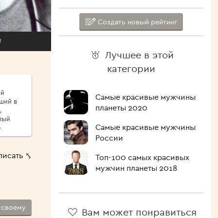
Создать новый рейтинг
!
Лучшее в этой
категории
ой
Самые красивые мужчины
ший в
планеты 2020
,
лый
Самые красивые мужчины
.
сыпу,
России
ые
писать ⤣
Топ-100 самых красивых
ршо́й
мужчин планеты 2018
шие
 Как
лочить
ипит,
-своему
Вам может понравиться
голова.