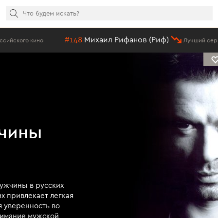
#148
Михаил Рифанов (Риф)
го кино
Лучший сериальны
чины
мужчины в русских
их привлекает легкая
я уверенность во
онимание мужской