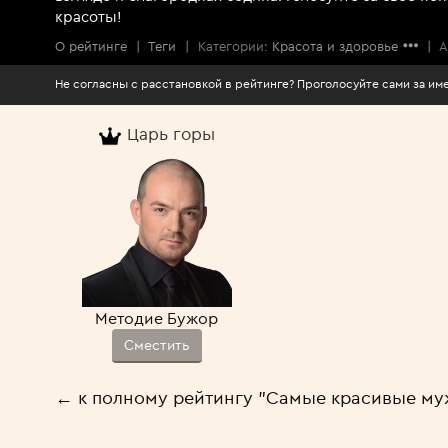
красоты!
О рейтинге
|
Теги
|
Категории:
Красота и здоровье
|
А
Не согласны с расстановкой в рейтинге? Проголосуйте сами за 
Царь горы
Методие Бужор
Сместить
← к полному рейтингу "Самые красивые м