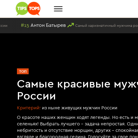
#15
Антон Батырев
Самый харизматичный мужчина российско
ТОП
Самые красивые муж
России
Критерий:
из ныне живущих мужчин России
О красоте наших женщин ходят легенды. Но есть и 
селеньях! Выбрать лучшего - задача непростая. Одн
небритость и отсутствие морщин, других - спокойна
взгляде и благородная седина. Голосуйте за свое п