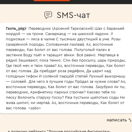
SMS-чат
Гость_3657
: Переводчик (Арсений Тарковский) Шах с бараньей
мордой — на троне. Самарканд — на шахской ладони. У
подножья — лиса в чалме С тысячью двустиший в уме. Розы
сахари́нной породы, Соловьиная пахлава́. Ах, восточные
переводы, Как болит от вас голова. Полуголый палач в
застенке Воду пьёт и таращит зе́нки. Всё равно. Мертвеца в
рядно́ Зашивают, пока темно. Спи без просыпу, царь природы,
Где твой меч и твои права? Ах, восточные переводы, Как болит
от вас голова. Да пребудет роза реди́фом, Да царит над
голодным тифом И солёной паршо́й степей Лунный выкормыш
— соловей. Для чего я лучшие годы Про́дал за чужие слова? Ах,
восточные переводы, Как болит от вас голова. Зазубрил ли ты,
переводчик, Арифметику парных строчек? Каково тебе по
песку Волочить старуху-тоску? Ржа пустыни щепотью соды Ни
жива шипит, ни мертва́. Ах, восточные переводы, Как болит от
вас голова. <1960>
написать ⤣
← к полному рейтингу "Лучшие российские фигуристки-