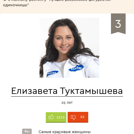
одиночницы"
3
Елизавета Туктамышева
29 лет
22
2172
#41
Самые красивые женщины