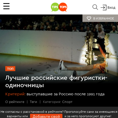
☰
Вход
В ИЗБРАННОЕ
ТОП
Лучшие российские фигуристки-
одиночницы
Критерий:
выступавшие за Россию после 1991 года
О рейтинге
|
Теги
|
Категория:
Спорт
Не согласны с расстановкой в рейтинге? Проголосуйте сами за имеющиеся
варианты или
и за него проголосуют другие!
Добавьте свой