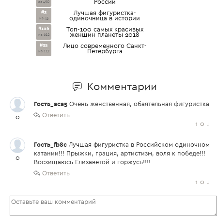
России
из 490
#3
Лучшая фигуристка-
одиночница в истории
из 45
#126
Топ-100 самых красивых
женщин планеты 2018
из 612
#35
Лицо современного Санкт-
Петербурга
из 117
Комментарии
Гость_aca5
Очень женственная, обаятельная фигуристка
Ответить
0
↑
0
↓
Гость_fb8c
Лучшая фигуристка в Российском одиночном
катании!!! Прыжки, грация, артистизм, воля к победе!!!
0
Восхищаюсь Елизаветой и горжусь!!!!
Ответить
↑
0
↓