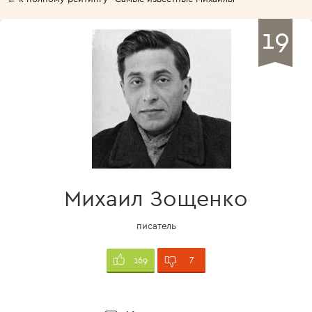
19
Михаил Зощенко
писатель
7
169