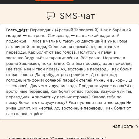
SMS-чат
Гость_3657
: Переводчик (Арсений Тарковский) Шах с бараньей
мордой — на троне. Самарканд — на шахской ладони. У
подножья — лиса в чалме С тысячью двустиший в уме. Розы
сахари́нной породы, Соловьиная пахлава́. Ах, восточные
переводы, Как болит от вас голова. Полуголый палач в
застенке Воду пьёт и таращит зе́нки. Всё равно. Мертвеца в
рядно́ Зашивают, пока темно. Спи без просыпу, царь природы,
Где твой меч и твои права? Ах, восточные переводы, Как болит
от вас голова. Да пребудет роза реди́фом, Да царит над
голодным тифом И солёной паршо́й степей Лунный выкормыш
— соловей. Для чего я лучшие годы Про́дал за чужие слова? Ах,
восточные переводы, Как болит от вас голова. Зазубрил ли ты,
переводчик, Арифметику парных строчек? Каково тебе по
песку Волочить старуху-тоску? Ржа пустыни щепотью соды Ни
жива шипит, ни мертва́. Ах, восточные переводы, Как болит от
вас голова. <1960>
написать ⤣
← к полному рейтингу "Самые известные Михаилы"