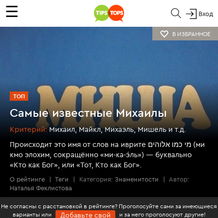
☰
Вход
В ИЗБРАННОЕ
ТОП
Самые известные Михаилы
Критерий:
Михаил, Майкл, Михаэль, Мишель и т.д.
Происходит это имя от слов на иврите ‏מי כמו אלוהים‏‎ (ми
кмо элохим, сокращённо «ми-ка-э́ль») — буквально
«Кто как Бог», или «Тот, Кто как Бог».
О рейтинге
|
Теги
|
Категория:
Знаменитости
|
Автор:
Наталья Феклистова
Не согласны с расстановкой в рейтинге? Проголосуйте сами за имеющиеся
варианты или
и за него проголосуют другие!
Добавьте свой