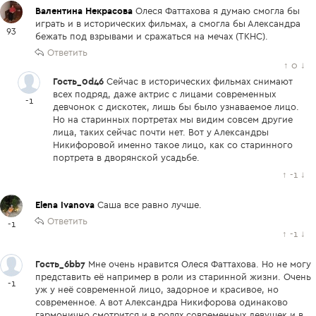
Валентина Некрасова
Олеся Фаттахова я думаю смогла бы
играть и в исторических фильмах, а смогла бы Александра
93
бежать под взрывами и сражаться на мечах (ТКНС).
Ответить
↑
0
↓
Гость_0d46
Сейчас в исторических фильмах снимают
всех подряд, даже актрис с лицами современных
-1
девчонок с дискотек, лишь бы было узнаваемое лицо.
Но на старинных портретах мы видим совсем другие
лица, таких сейчас почти нет. Вот у Александры
Никифоровой именно такое лицо, как со старинного
портрета в дворянской усадьбе.
↑
-1
↓
Elena Ivanova
Саша все равно лучше.
Ответить
-1
↑
-1
↓
Гость_6bb7
Мне очень нравится Олеся Фаттахова. Но не могу
представить её например в роли из старинной жизни. Очень
-1
уж у неё современной лицо, задорное и красивое, но
современное. А вот Александра Никифорова одинаково
гармонично смотрится и в ролях современных девушек и в