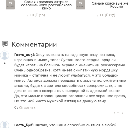
Cамая красивая актриса
#1
#4
Самые красивые ж
современного российского
России
из 248
из 490
кино
→ ЕЩЁ (16)
→ ЕЩЁ (17)
Комментарии
Гость_a038
Хочу высказать на заданную тему, актриса,
играющая в мыле , типа: Султан моего сердца, вряд ли
1
будет играть на большом экране с именитыми режиссерами.
Очень однообразна, хотя имеет симпатичную мордашку,
мимика - статична и не любит улыбаться. А это большой
минус. Актриса должна передавать с экрана положительные
эмоции, будить в зрителе способность сопереживать, а не
делать из него созерцателя очередной сладенькой сказки.
Да, эти милые провинциалки заполнили все экранное время,
Но это мой чисто мужской взгляд на данную тему.
Ответить
↑
+1
↓
Гость_f46f
Считаю, что Саша способно сняться в любой