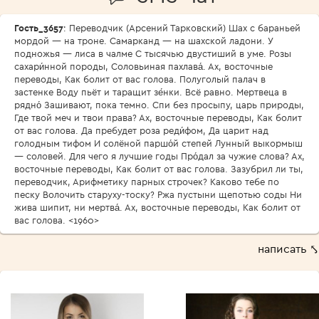
Гость_3657
: Переводчик (Арсений Тарковский) Шах с бараньей
мордой — на троне. Самарканд — на шахской ладони. У
подножья — лиса в чалме С тысячью двустиший в уме. Розы
сахари́нной породы, Соловьиная пахлава́. Ах, восточные
переводы, Как болит от вас голова. Полуголый палач в
застенке Воду пьёт и таращит зе́нки. Всё равно. Мертвеца в
рядно́ Зашивают, пока темно. Спи без просыпу, царь природы,
Где твой меч и твои права? Ах, восточные переводы, Как болит
от вас голова. Да пребудет роза реди́фом, Да царит над
голодным тифом И солёной паршо́й степей Лунный выкормыш
— соловей. Для чего я лучшие годы Про́дал за чужие слова? Ах,
восточные переводы, Как болит от вас голова. Зазубрил ли ты,
переводчик, Арифметику парных строчек? Каково тебе по
песку Волочить старуху-тоску? Ржа пустыни щепотью соды Ни
жива шипит, ни мертва́. Ах, восточные переводы, Как болит от
вас голова. <1960>
написать ⤣