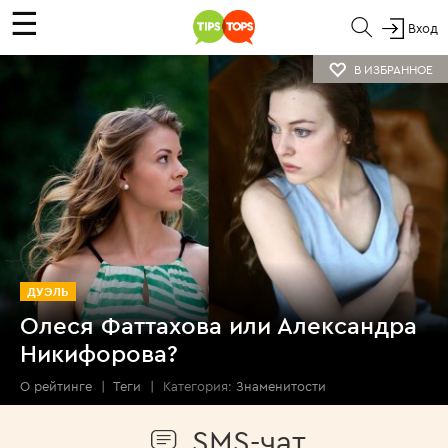
☰
Вход
В ИЗБРАННОЕ
ДУЭЛЬ
Олеся Фаттахова или Александра
Никифорова?
О рейтинге
|
Теги
|
Категория:
Знаменитости
SMS-чат