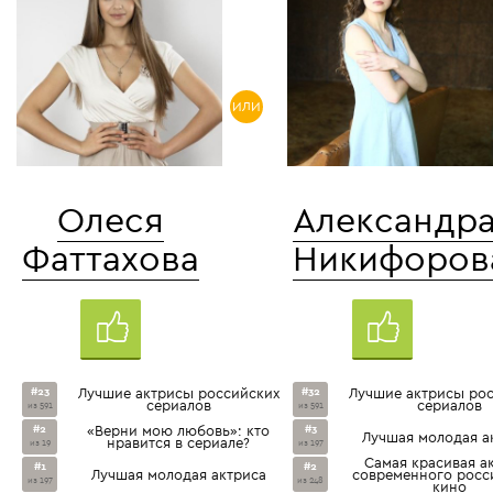
ИЛИ
Олеся
Александр
Фаттахова
Никифоров
#23
Лучшие актрисы российских
#32
Лучшие актрисы ро
сериалов
сериалов
из 591
из 591
#2
«Верни мою любовь»: кто
#3
Лучшая молодая а
нравится в сериале?
из 19
из 197
Cамая красивая а
#1
#2
Лучшая молодая актриса
современного росс
из 197
из 248
кино