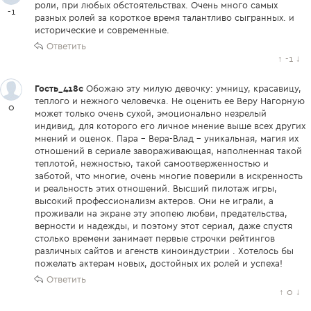
роли, при любых обстоятельствах. Очень много самых
-1
разных ролей за короткое время талантливо сыгранных. и
исторические и современные.
Ответить
↑
-1
↓
Гость_418c
Обожаю эту милую девочку: умницу, красавицу,
теплого и нежного человечка. Не оценить ее Веру Нагорную
0
может только очень сухой, эмоционально незрелый
индивид, для которого его личное мнение выше всех других
мнений и оценок. Пара - Вера-Влад - уникальная, магия их
отношений в сериале завораживающая, наполненная такой
теплотой, нежностью, такой самоотверженностью и
заботой, что многие, очень многие поверили в искренность
и реальность этих отношений. Высший пилотаж игры,
высокий профессионализм актеров. Они не играли, а
проживали на экране эту эпопею любви, предательства,
верности и надежды, и поэтому этот сериал, даже спустя
столько времени занимает первые строчки рейтингов
различных сайтов и агенств киноиндустрии . Хотелось бы
пожелать актерам новых, достойных их ролей и успеха!
Ответить
↑
0
↓