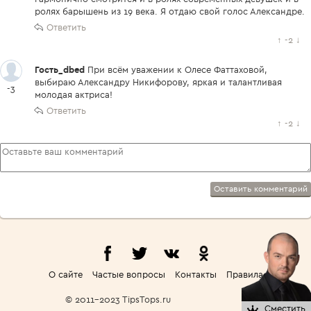
ролях барышень из 19 века. Я отдаю свой голос Александре.
Ответить
↑
-2
↓
Гость_dbed
При всём уважении к Олесе Фаттаховой,
выбираю Александру Никифорову, яркая и талантливая
-3
молодая актриса!
Ответить
↑
-2
↓
Оставить комментарий
О сайте
Частые вопросы
Контакты
Правила
© 2011-2023 TipsTops.ru
Сместить