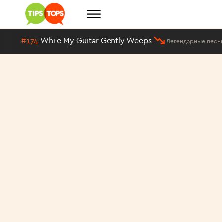
#174
While My Guitar Gently Weeps
Легендарные песни на