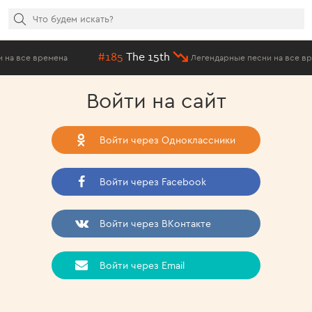
#185
The 15th
 все времена
Легендарные песни на все време
Войти на сайт
Войти через Одноклассники
Войти через Facebook
Войти через ВКонтакте
Войти через Email