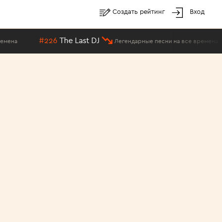
Создать рейтинг
Вход
#226
The Last DJ
на
Легендарные песни на все времена