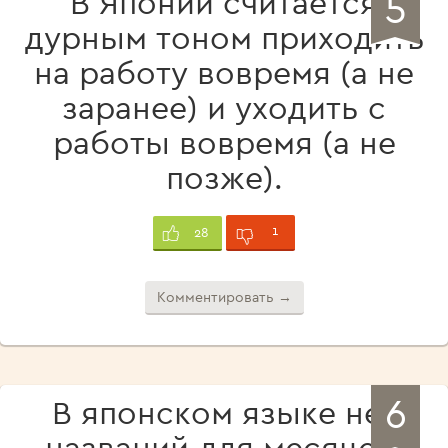
5
В Японии считается
дурным тоном приходить
на работу вовремя (а не
заранее) и уходить с
работы вовремя (а не
позже).
1
28
Комментировать →
6
В японском языке нет
названий для месяцев,