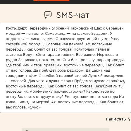
SMS-чат
Гость_3657
: Переводчик (Арсений Тарковский) Шах с бараньей
мордой — на троне. Самарканд — на шахской ладони. У
подножья — лиса в чалме С тысячью двустиший в уме. Розы
сахари́нной породы, Соловьиная пахлава́. Ах, восточные
переводы, Как болит от вас голова. Полуголый палач в
застенке Воду пьёт и таращит зе́нки. Всё равно. Мертвеца в
рядно́ Зашивают, пока темно. Спи без просыпу, царь природы,
Где твой меч и твои права? Ах, восточные переводы, Как болит
от вас голова. Да пребудет роза реди́фом, Да царит над
голодным тифом И солёной паршо́й степей Лунный выкормыш
— соловей. Для чего я лучшие годы Про́дал за чужие слова? Ах,
восточные переводы, Как болит от вас голова. Зазубрил ли ты,
переводчик, Арифметику парных строчек? Каково тебе по
песку Волочить старуху-тоску? Ржа пустыни щепотью соды Ни
жива шипит, ни мертва́. Ах, восточные переводы, Как болит от
вас голова. <1960>
написать ⤣