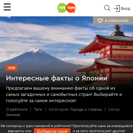
☰
Вход
В ИЗБРАННОЕ
ТОП
Интересные факты о Японии
Предлагаем вашему вниманию факты об одной из
самых загадочных и самобытных стран! Выбирайте и
голосуйте за самое интересное!
О рейтинге
|
Теги
|
Категория:
Города и страны
|
Автор:
Эмилия
Не согласны с расстановкой в рейтинге? Проголосуйте сами за имеющиеся
варианты или
и за него проголосуют другие!
Добавьте свой