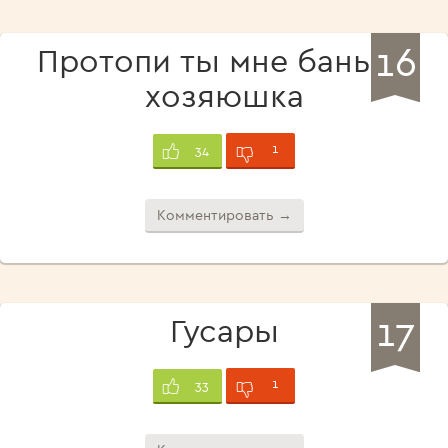
16
Протопи ты мне баньку,
хозяюшка
1
34
Комментировать →
17
Гусары
1
33