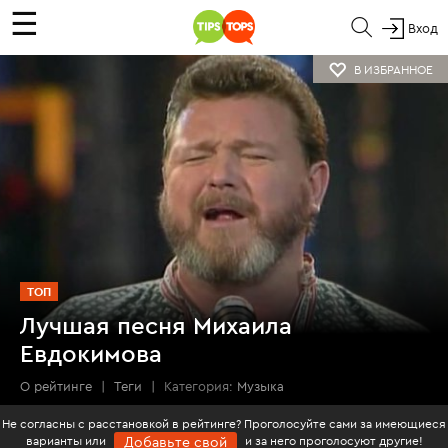
☰
Вход
В ИЗБРАННОЕ
ТОП
Лучшая песня Михаила
Евдокимова
О рейтинге
|
Теги
|
Категория:
Музыка
Не согласны с расстановкой в рейтинге? Проголосуйте сами за имеющиеся
варианты или
и за него проголосуют другие!
Добавьте свой