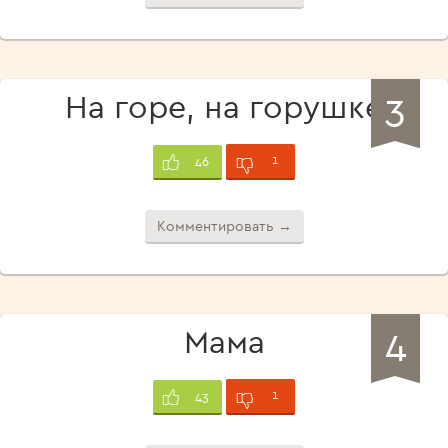
3
На горе, на горушке
1
46
Комментировать →
4
Мама
1
43