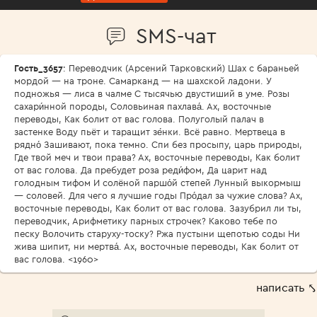
SMS-чат
Гость_3657
: Переводчик (Арсений Тарковский) Шах с бараньей
мордой — на троне. Самарканд — на шахской ладони. У
подножья — лиса в чалме С тысячью двустиший в уме. Розы
сахари́нной породы, Соловьиная пахлава́. Ах, восточные
переводы, Как болит от вас голова. Полуголый палач в
застенке Воду пьёт и таращит зе́нки. Всё равно. Мертвеца в
рядно́ Зашивают, пока темно. Спи без просыпу, царь природы,
Где твой меч и твои права? Ах, восточные переводы, Как болит
от вас голова. Да пребудет роза реди́фом, Да царит над
голодным тифом И солёной паршо́й степей Лунный выкормыш
— соловей. Для чего я лучшие годы Про́дал за чужие слова? Ах,
восточные переводы, Как болит от вас голова. Зазубрил ли ты,
переводчик, Арифметику парных строчек? Каково тебе по
песку Волочить старуху-тоску? Ржа пустыни щепотью соды Ни
жива шипит, ни мертва́. Ах, восточные переводы, Как болит от
вас голова. <1960>
написать ⤣