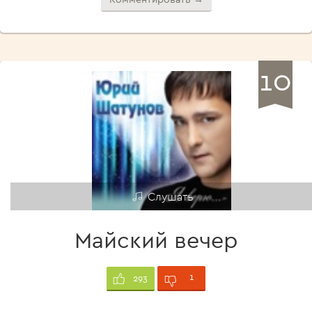
10
Слушать
Майский вечер
1
293