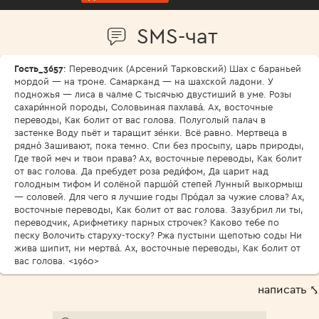
SMS-чат
Гость_3657
: Переводчик (Арсений Тарковский) Шах с бараньей
мордой — на троне. Самарканд — на шахской ладони. У
подножья — лиса в чалме С тысячью двустиший в уме. Розы
сахари́нной породы, Соловьиная пахлава́. Ах, восточные
переводы, Как болит от вас голова. Полуголый палач в
застенке Воду пьёт и таращит зе́нки. Всё равно. Мертвеца в
рядно́ Зашивают, пока темно. Спи без просыпу, царь природы,
Где твой меч и твои права? Ах, восточные переводы, Как болит
от вас голова. Да пребудет роза реди́фом, Да царит над
голодным тифом И солёной паршо́й степей Лунный выкормыш
— соловей. Для чего я лучшие годы Про́дал за чужие слова? Ах,
восточные переводы, Как болит от вас голова. Зазубрил ли ты,
переводчик, Арифметику парных строчек? Каково тебе по
песку Волочить старуху-тоску? Ржа пустыни щепотью соды Ни
жива шипит, ни мертва́. Ах, восточные переводы, Как болит от
вас голова. <1960>
написать ⤣