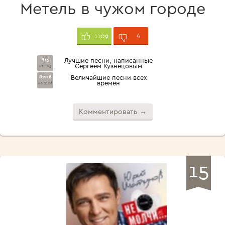
Метель в чужом городе
4
1109
#15
Лучшие песни, написанные
Сергеем Кузнецовым
из 103
#206
Величайшие песни всех
времён
из 2106
Комментировать →
15