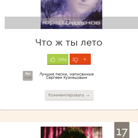
Слушать
Что ж ты лето
4
1104
#32
Лучшие песни, написанные
Сергеем Кузнецовым
из 103
Комментировать →
17