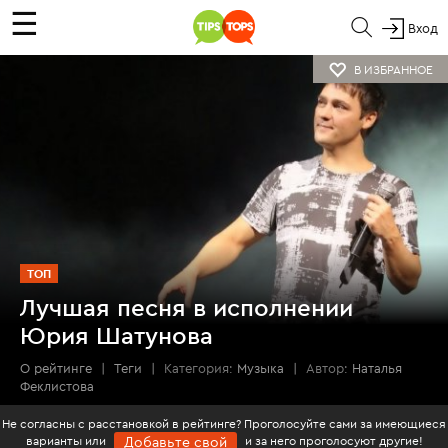
☰
Вход
В ИЗБРАННОЕ
ТОП
Лучшая песня в исполнении
Юрия Шатунова
О рейтинге
|
Теги
|
Категория:
Музыка
|
Автор:
Наталья
Феклистова
Не согласны с расстановкой в рейтинге? Проголосуйте сами за имеющиеся
варианты или
и за него проголосуют другие!
Добавьте свой