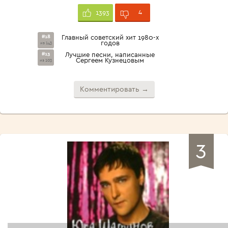
4
1393
#18
Главный советский хит 1980-х
годов
из 143
#13
Лучшие песни, написанные
Сергеем Кузнецовым
из 103
Комментировать →
3