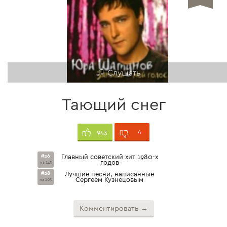
Слушать
Тающий снег
4
943
#26
Главный советский хит 1980-х
годов
из 143
#28
Лучшие песни, написанные
Сергеем Кузнецовым
из 103
Комментировать →