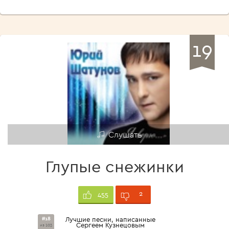
19
Слушать
Глупые снежинки
2
455
#18
Лучшие песни, написанные
Сергеем Кузнецовым
из 103