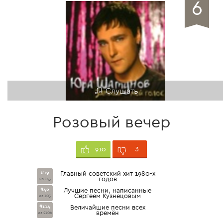
6
Слушать
Розовый вечер
3
910
#19
Главный советский хит 1980-х
годов
из 143
#42
Лучшие песни, написанные
Сергеем Кузнецовым
из 103
#114
Величайшие песни всех
времён
из 2106