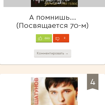
Слушать
А помнишь...
(Посвящается 70-м)
2
660
Комментировать →
4