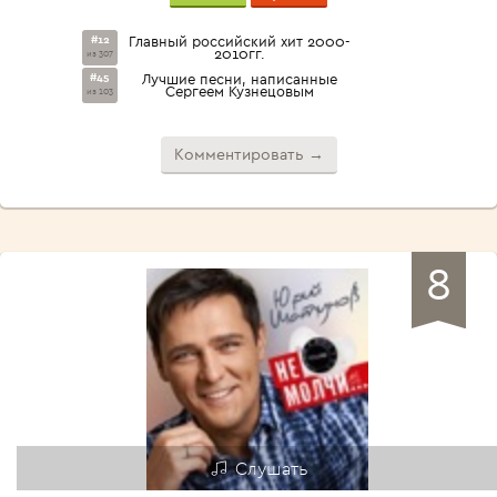
#12
Главный российский хит 2000-
2010гг.
из 307
#45
Лучшие песни, написанные
Сергеем Кузнецовым
из 103
Комментировать →
8
Слушать