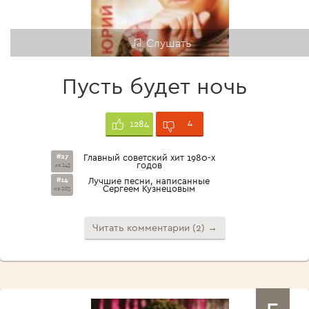
Слушать
Пусть будет ночь
4
1284
#27
Главный советский хит 1980-х
годов
из 143
#14
Лучшие песни, написанные
Сергеем Кузнецовым
из 103
Читать комментарии (2) →
5