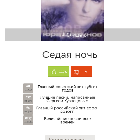
Слушать
Седая ночь
4
1174
#8
Главный советский хит 1980-х
годов
из 143
#17
Лучшие песни, написанные
Сергеем Кузнецовым
из 103
#5
Главный российский хит 2000-
2010гг.
из 307
#137
Величайшие песни всех
времён
из 2106
Комментировать →