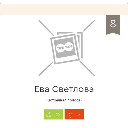
8
Ева Светлова
«Встречная полоса»
5
26