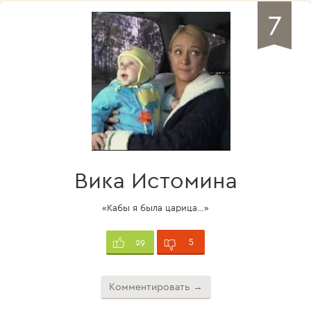
7
Вика Истомина
«Кабы я была царица…»
5
29
Комментировать →