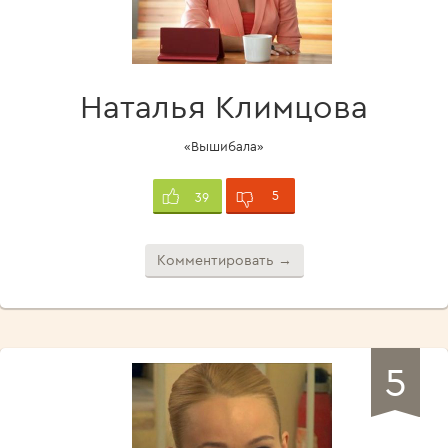
Наталья Климцова
«Вышибала»
5
39
Комментировать →
5