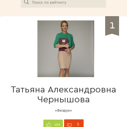
1
Татьяна Александровна
Чернышова
«Физрук»
5
162