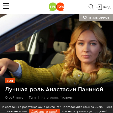
☰
Вход
В ИЗБРАННОЕ
ТОП
Лучшая роль Анастасии Паниной
О рейтинге
|
Теги
|
Категория:
Фильмы
Не согласны с расстановкой в рейтинге? Проголосуйте сами за имеющиеся
варианты или
и за него проголосуют другие!
Добавьте свой