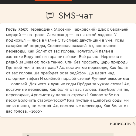
SMS-чат
Гость_3657
: Переводчик (Арсений Тарковский) Шах с бараньей
мордой — на троне. Самарканд — на шахской ладони. У
подножья — лиса в чалме С тысячью двустиший в уме. Розы
сахари́нной породы, Соловьиная пахлава́. Ах, восточные
переводы, Как болит от вас голова. Полуголый палач в
застенке Воду пьёт и таращит зе́нки. Всё равно. Мертвеца в
рядно́ Зашивают, пока темно. Спи без просыпу, царь природы,
Где твой меч и твои права? Ах, восточные переводы, Как болит
от вас голова. Да пребудет роза реди́фом, Да царит над
голодным тифом И солёной паршо́й степей Лунный выкормыш
— соловей. Для чего я лучшие годы Про́дал за чужие слова? Ах,
восточные переводы, Как болит от вас голова. Зазубрил ли ты,
переводчик, Арифметику парных строчек? Каково тебе по
песку Волочить старуху-тоску? Ржа пустыни щепотью соды Ни
жива шипит, ни мертва́. Ах, восточные переводы, Как болит от
вас голова. <1960>
написать ⤣