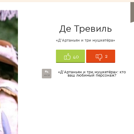
Де Тревиль
«Д’Артаньян и три мушкетёра»
2
40
#4
«Д’Артаньян и три мушкетёра»: кто
ваш любимый персонаж?
из 16