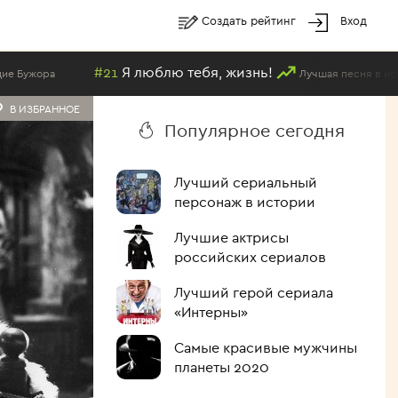
Создать рейтинг
Вход
 люблю тебя, жизнь!
Лучшая песня в исполнении Методие Бужор
В ИЗБРАННОЕ
Популярное сегодня
Лучший сериальный
персонаж в истории
Лучшие актрисы
российских сериалов
Лучший герой сериала
«Интерны»
Самые красивые мужчины
планеты 2020