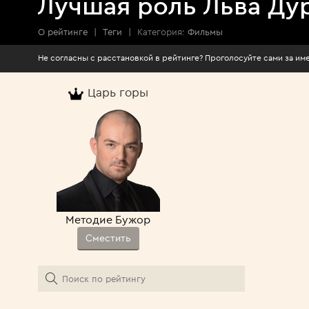
Лучшая роль Льва Ду
О рейтинге
|
Теги
|
Категория:
Фильмы
Не согласны с расстановкой в рейтинге? Про
Царь горы
Методие Бужор
Сместить