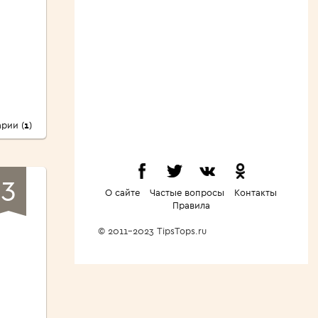
рии (
1
)
3
О сайте
Частые вопросы
Контакты
Правила
© 2011-2023 TipsTops.ru