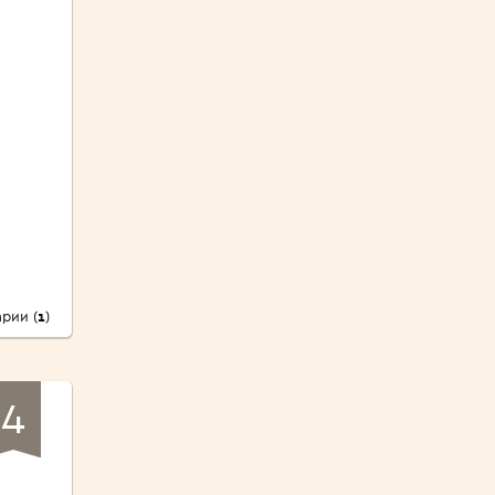
рии (
1
)
4