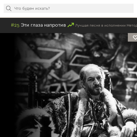
напротив
#21
Я
Лучшая песня в исполнении Методие Бужора