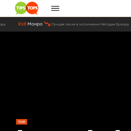
#25
Эти глаза 
Лучшая песня в исполнении Методие Бужора
ТОП