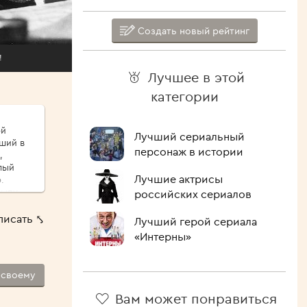
Создать новый рейтинг
!
Лучшее в этой
категории
ой
Лучший сериальный
иший в
персонаж в истории
,
Лучшие актрисы
.
сыпу,
российских сериалов
ые
писать ⤣
Лучший герой сериала
ршо́й
«Интерны»
шие
 Как
-своему
лочить
ипит,
Вам может понравиться
голова.