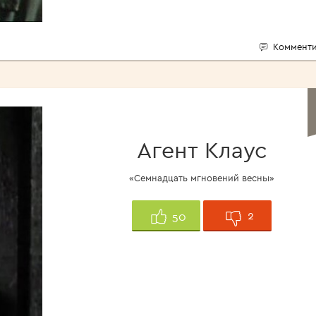
Комменти
Агент Клаус
«Семнадцать мгновений весны»
2
50