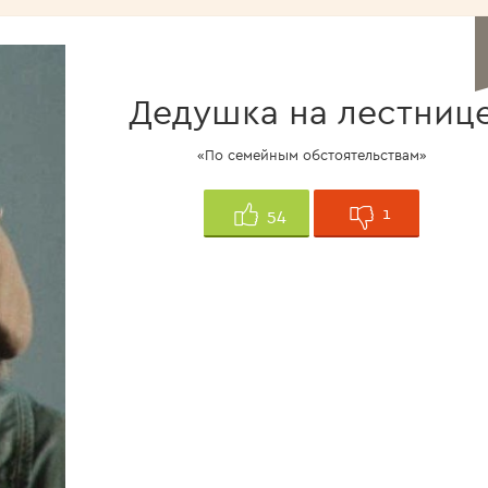
<1960>
Дедушка на лестниц
«По семейным обстоятельствам»
1
54