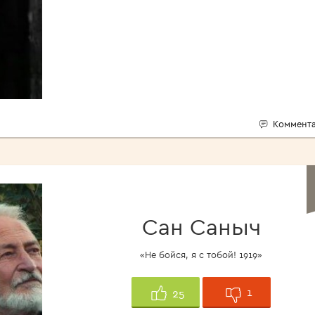
Коммента
Сан Саныч
«Не бойся, я с тобой! 1919»
1
25