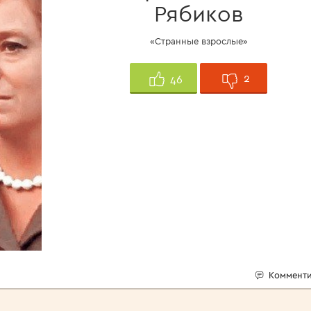
Рябиков
«Странные взрослые»
2
46
Комменти