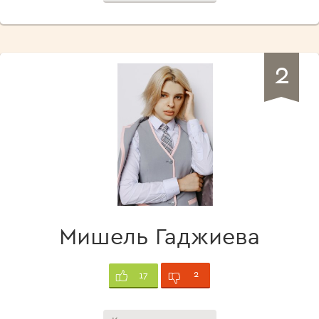
2
Мишель Гаджиева
2
17