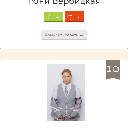
Рони Вербицкая
3
11
Комментировать →
10