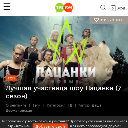
☰
Вход
В ИЗБРАННОЕ
ТОП
Лучшая участница шоу Пацанки (7
сезон)
О рейтинге
|
Теги
|
Категория:
ТВ
|
Автор:
Даша
Держановская
Не согласны с расстановкой в рейтинге? Проголосуйте сами за имеющиеся
варианты или
и за него проголосуют другие!
Добавьте свой