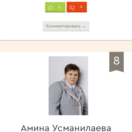
2
9
Комментировать →
8
Амина Усманилаева