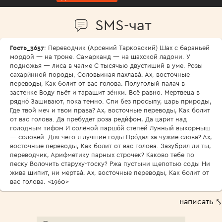
SMS-чат
Гость_3657
: Переводчик (Арсений Тарковский) Шах с бараньей
мордой — на троне. Самарканд — на шахской ладони. У
подножья — лиса в чалме С тысячью двустиший в уме. Розы
сахари́нной породы, Соловьиная пахлава́. Ах, восточные
переводы, Как болит от вас голова. Полуголый палач в
застенке Воду пьёт и таращит зе́нки. Всё равно. Мертвеца в
рядно́ Зашивают, пока темно. Спи без просыпу, царь природы,
Где твой меч и твои права? Ах, восточные переводы, Как болит
от вас голова. Да пребудет роза реди́фом, Да царит над
голодным тифом И солёной паршо́й степей Лунный выкормыш
— соловей. Для чего я лучшие годы Про́дал за чужие слова? Ах,
восточные переводы, Как болит от вас голова. Зазубрил ли ты,
переводчик, Арифметику парных строчек? Каково тебе по
песку Волочить старуху-тоску? Ржа пустыни щепотью соды Ни
жива шипит, ни мертва́. Ах, восточные переводы, Как болит от
вас голова. <1960>
написать ⤣