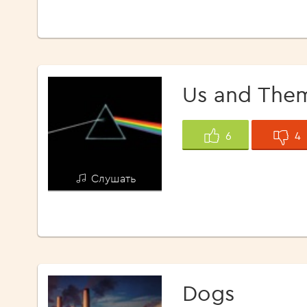
Us and The
4
6
Слушать
Dogs