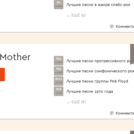
#2
Лучшие песни в жанре спейс-рок
из 290
→ ЕЩЁ (9)
Комменти
 Mother
#39
Лучшие песни прогрессивного рок
из 670
#35
Лучшие песни симфонического ро
из 230
#101
Лучшие песни группы Pink Floyd
из 173
#18
Лучшие песни 1970 года
из 52
→ ЕЩЁ (8)
Комменти