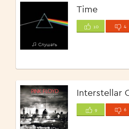
Time
4
10
Слушать
Interstellar
6
9
Слушать