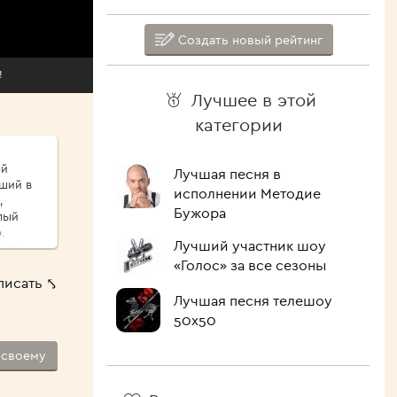
Создать новый рейтинг
!
Лучшее в этой
категории
ой
Лучшая песня в
иший в
исполнении Методие
,
Бужора
.
Лучший участник шоу
сыпу,
«Голос» за все сезоны
ые
писать ⤣
ршо́й
Лучшая песня телешоу
шие
50х50
 Как
-своему
лочить
ипит,
голова.