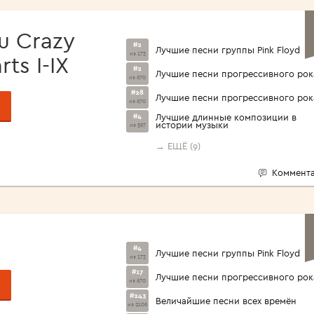
<1960>
u Crazy
#2
Лучшие песни группы Pink Floyd
из 173
ts I-IX
#2
Лучшие песни прогрессивного рок
из 670
#28
Лучшие песни прогрессивного рок
из 670
#4
Лучшие длинные композиции в
истории музыки
из 597
→ ЕЩЁ (9)
Коммента
#4
Лучшие песни группы Pink Floyd
из 173
#17
Лучшие песни прогрессивного рок
из 670
#243
Величайшие песни всех времён
из 2106