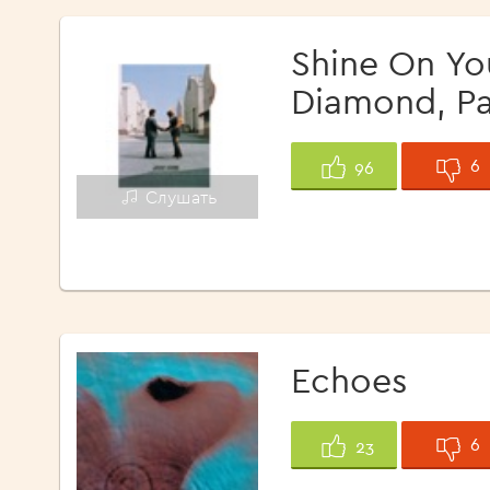
Shine On Yo
Diamond, Par
6
96
Слушать
Echoes
6
23