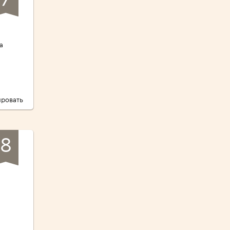
а
ровать
8
а