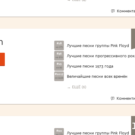
Коммента
m
#18
Лучшие песни группы Pink Floyd
из 173
#36
Лучшие песни прогрессивного рок
из 670
#13
Лучшие песни 1973 года
из 60
#1017
Величайшие песни всех времён
из 2106
→ ЕЩЁ (6)
Комменти
#20
Лучшие песни группы Pink Floyd
из 173