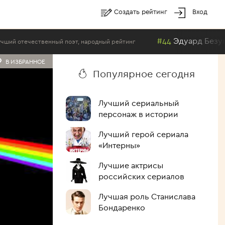
Создать рейтинг
Вход
#44
Эдуард Безуглов
ный поэт, народный рейтинг
Лучший
В ИЗБРАННОЕ
Популярное сегодня
Лучший сериальный
персонаж в истории
Лучший герой сериала
«Интерны»
Лучшие актрисы
российских сериалов
Лучшая роль Станислава
Бондаренко