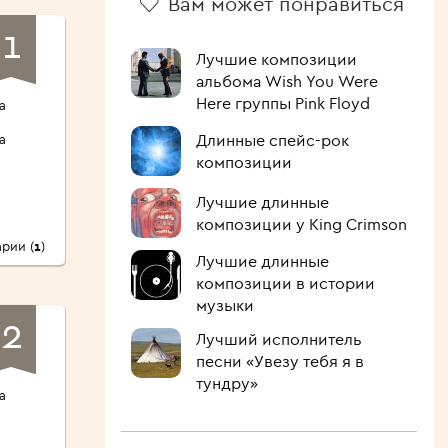
Вам может понравиться
1
Лучшие композиции
альбома Wish You Were
Here группы Pink Floyd
а
Длинные спейс-рок
а
композиции
Лучшие длинные
композиции у King Crimson
рии (
1
)
Лучшие длинные
композиции в истории
музыки
2
Лучший исполнитель
песни «Увезу тебя я в
тундру»
а