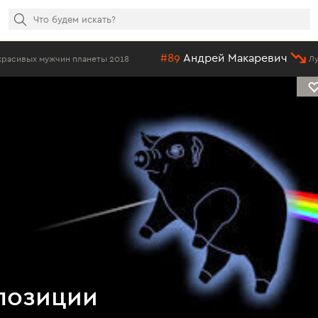
#89
Андрей Макаревич
планеты 2018
Лучший отечествен
позиции