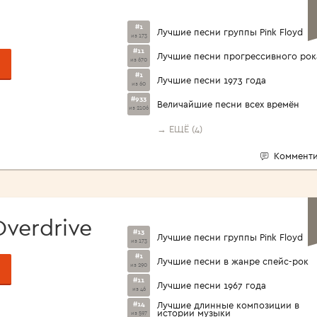
#1
Лучшие песни группы Pink Floyd
из 173
#11
Лучшие песни прогрессивного рок
из 670
#1
Лучшие песни 1973 года
из 60
#933
Величайшие песни всех времён
из 2106
→ ЕЩЁ (4)
Комменти
 Overdrive
#13
Лучшие песни группы Pink Floyd
из 173
#1
Лучшие песни в жанре спейс-рок
из 290
#11
Лучшие песни 1967 года
из 46
#14
Лучшие длинные композиции в
истории музыки
из 597