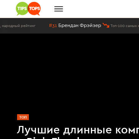
#31
Брендан Фрэйзер
нг
Топ-100 самых красивых мужчин 
ТОП
Лучшие длинные ком