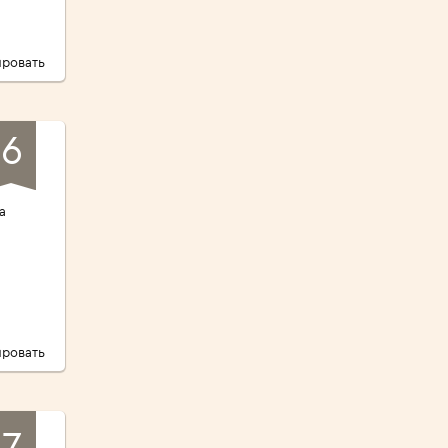
ровать
6
а
ровать
7