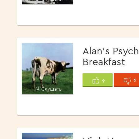
Alan's Psych
Breakfast
6
9
Слушать