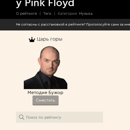
у Pink Floyd
О рейтинге
|
Теги
|
Категория:
Музыка
Не согласны с расстановкой в рейтинге? Про
Царь горы
Методие Бужор
Сместить