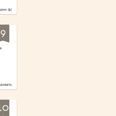
рии (
1
)
9
а
ровать
10