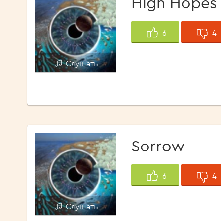
High Hopes
4
6
Слушать
Sorrow
4
6
Слушать