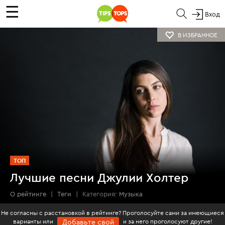
☰
Вход
В ИЗБРАННОЕ
ТОП
Лучшие песни Джулии Холтер
О рейтинге
|
Теги
|
Категория:
Музыка
Не согласны с расстановкой в рейтинге? Проголосуйте сами за имеющиеся
варианты или
и за него проголосуют другие!
Добавьте свой