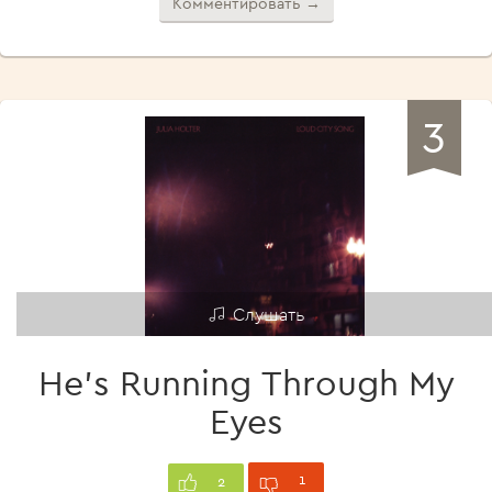
Комментировать →
3
Слушать
He's Running Through My
Eyes
1
2