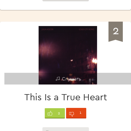
2
Слушать
This Is a True Heart
1
2