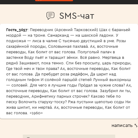
SMS-чат
Гость_3657
: Переводчик (Арсений Тарковский) Шах с бараньей
мордой — на троне. Самарканд — на шахской ладони. У
подножья — лиса в чалме С тысячью двустиший в уме. Розы
сахари́нной породы, Соловьиная пахлава́. Ах, восточные
переводы, Как болит от вас голова. Полуголый палач в
застенке Воду пьёт и таращит зе́нки. Всё равно. Мертвеца в
рядно́ Зашивают, пока темно. Спи без просыпу, царь природы,
Где твой меч и твои права? Ах, восточные переводы, Как болит
от вас голова. Да пребудет роза реди́фом, Да царит над
голодным тифом И солёной паршо́й степей Лунный выкормыш
— соловей. Для чего я лучшие годы Про́дал за чужие слова? Ах,
восточные переводы, Как болит от вас голова. Зазубрил ли ты,
переводчик, Арифметику парных строчек? Каково тебе по
песку Волочить старуху-тоску? Ржа пустыни щепотью соды Ни
жива шипит, ни мертва́. Ах, восточные переводы, Как болит от
вас голова. <1960>
написать ⤣