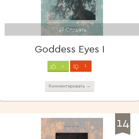
Слушать
Goddess Eyes I
1
1
Комментировать →
14