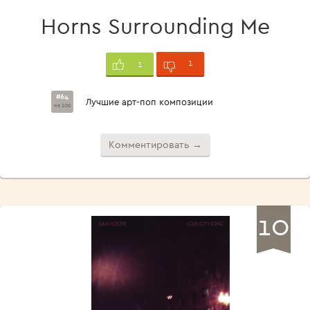
Horns Surrounding Me
1
1
#64
Лучшие арт-поп композиции
из 106
Комментировать →
10