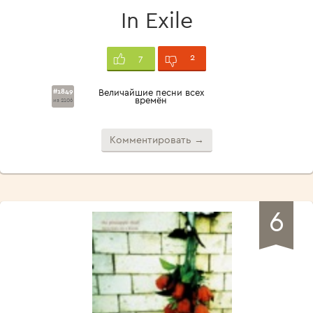
In Exile
2
7
#1849
Величайшие песни всех
времён
из 2106
Комментировать →
6