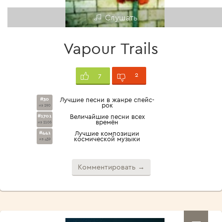
Слушать
Vapour Trails
2
7
#30
Лучшие песни в жанре спейс-
рок
из 290
#1701
Величайшие песни всех
времён
из 2106
#441
Лучшие композиции
космической музыки
из 459
Комментировать →