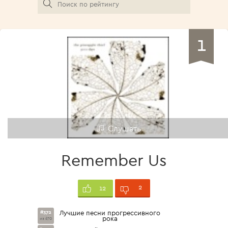
1
Слушать
Remember Us
2
12
#372
Лучшие песни прогрессивного
рока
из 670