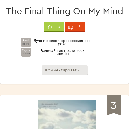
The Final Thing On My Mind
2
10
#238
Лучшие песни прогрессивного
рока
из 670
#1703
Величайшие песни всех
времён
из 2106
Комментировать →
3