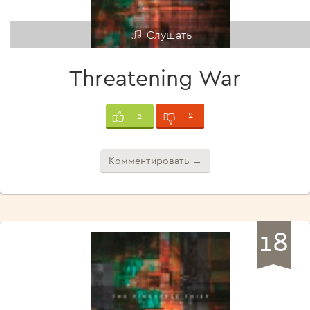
Слушать
Threatening War
2
2
Комментировать →
18