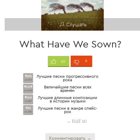
Слушать
What Have We Sown?
2
10
#373
Лучшие песни прогрессивного
рока
из 670
#1176
Величайшие песни всех
времён
из 2106
#142
Лучшие длинные композиции
в истории музыки
из 597
#32
Лучшие песни в жанре спейс-
рок
из 290
→ ЕЩЁ (2)
Комментировать →