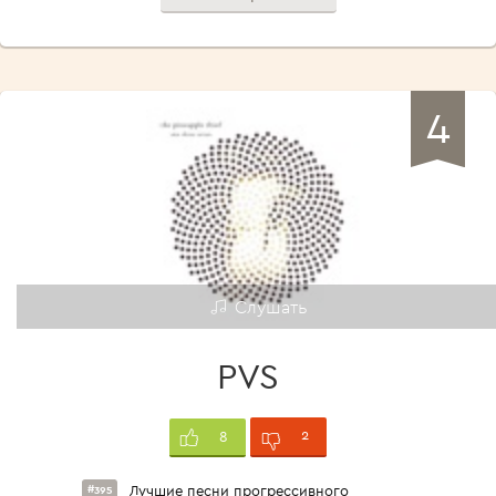
4
Слушать
PVS
2
8
#395
Лучшие песни прогрессивного