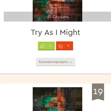
Слушать
Try As I Might
2
2
Комментировать →
19