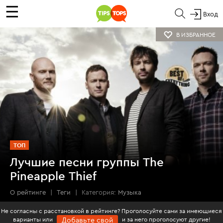
☰
Вход
В ИЗБРАННОЕ
ТОП
Лучшие песни группы The
Pineapple Thief
О рейтинге
|
Теги
|
Категория:
Музыка
Не согласны с расстановкой в рейтинге? Проголосуйте сами за имеющиеся
варианты или
и за него проголосуют другие!
Добавьте свой