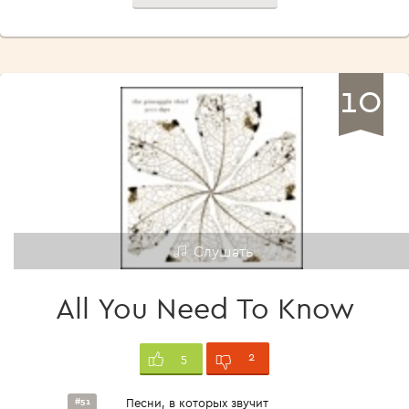
10
Слушать
All You Need To Know
2
5
#51
Песни, в которых звучит