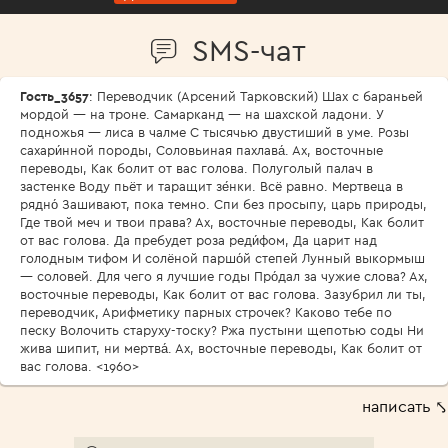
SMS-чат
Гость_3657
: Переводчик (Арсений Тарковский) Шах с бараньей
мордой — на троне. Самарканд — на шахской ладони. У
подножья — лиса в чалме С тысячью двустиший в уме. Розы
сахари́нной породы, Соловьиная пахлава́. Ах, восточные
переводы, Как болит от вас голова. Полуголый палач в
застенке Воду пьёт и таращит зе́нки. Всё равно. Мертвеца в
рядно́ Зашивают, пока темно. Спи без просыпу, царь природы,
Где твой меч и твои права? Ах, восточные переводы, Как болит
от вас голова. Да пребудет роза реди́фом, Да царит над
голодным тифом И солёной паршо́й степей Лунный выкормыш
— соловей. Для чего я лучшие годы Про́дал за чужие слова? Ах,
восточные переводы, Как болит от вас голова. Зазубрил ли ты,
переводчик, Арифметику парных строчек? Каково тебе по
песку Волочить старуху-тоску? Ржа пустыни щепотью соды Ни
жива шипит, ни мертва́. Ах, восточные переводы, Как болит от
вас голова. <1960>
написать ⤣