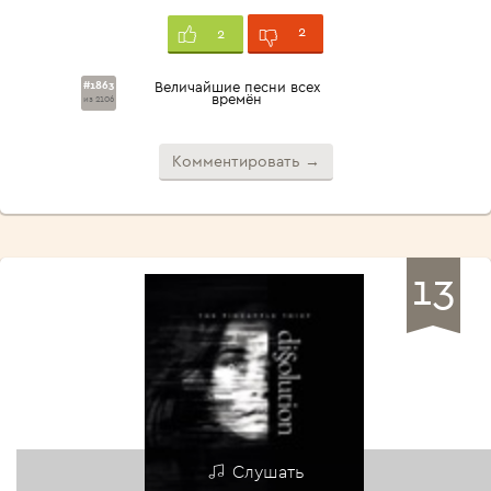
2
2
#1863
Величайшие песни всех
времён
из 2106
Комментировать →
13
Слушать