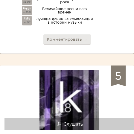
рока
из 670
#1592
Величайшие песни всех
времён
из 2106
#187
Лучшие длинные композиции
в истории музыки
из 597
Комментировать →
5
Слушать