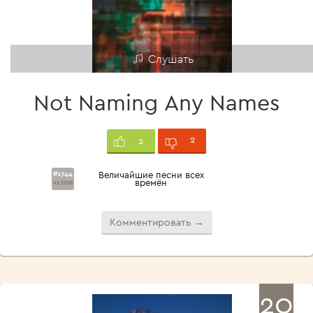
Слушать
Not Naming Any Names
2
2
#1744
Величайшие песни всех
времён
из 2106
Комментировать →
20