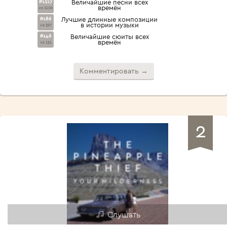
#1317
Величайшие песни всех
времён
из 2106
#186
Лучшие длинные композиции
в истории музыки
из 597
#146
Величайшие сюиты всех
времён
из 151
Комментировать →
2
Слушать