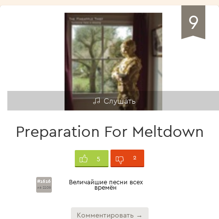
9
Слушать
Preparation For Meltdown
2
5
#1616
Величайшие песни всех
времён
из 2106
Комментировать →