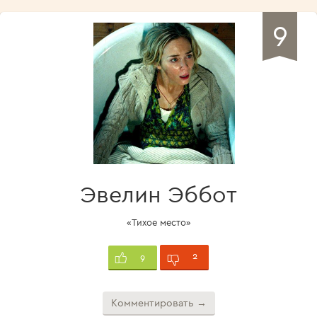
9
Эвелин Эббот
«Тихое место»
2
9
Комментировать →