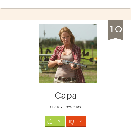
10
Сара
«Петля времени»
2
9