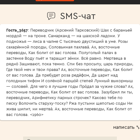
SMS-чат
Гость_3657
: Переводчик (Арсений Тарковский) Шах с бараньей
мордой — на троне. Самарканд — на шахской ладони. У
подножья — лиса в чалме С тысячью двустиший в уме. Розы
сахари́нной породы, Соловьиная пахлава́. Ах, восточные
переводы, Как болит от вас голова. Полуголый палач в
застенке Воду пьёт и таращит зе́нки. Всё равно. Мертвеца в
рядно́ Зашивают, пока темно. Спи без просыпу, царь природы,
Где твой меч и твои права? Ах, восточные переводы, Как болит
от вас голова. Да пребудет роза реди́фом, Да царит над
голодным тифом И солёной паршо́й степей Лунный выкормыш
— соловей. Для чего я лучшие годы Про́дал за чужие слова? Ах,
восточные переводы, Как болит от вас голова. Зазубрил ли ты,
переводчик, Арифметику парных строчек? Каково тебе по
песку Волочить старуху-тоску? Ржа пустыни щепотью соды Ни
жива шипит, ни мертва́. Ах, восточные переводы, Как болит от
вас голова. <1960>
написать ⤣