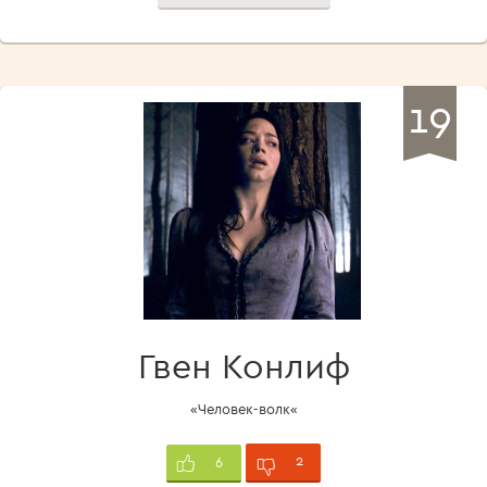
19
Гвен Конлиф
«Человек-волк«
2
6