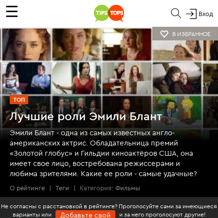
☰
Вход
В ИЗБРАННОЕ
ТОП
Лучшие роли Эмили Блант
Эмили Блант - одна из самых известных англо-
американских актрис. Обладательница премий
«Золотой глобус» и Гильдии киноактёров США, она
имеет свое лицо, востребована режиссерами и
любима зрителями. Какие ее роли - самые удачные?
О рейтинге
|
Теги
|
Категория:
Фильмы
Не согласны с расстановкой в рейтинге? Проголосуйте сами за имеющиеся
варианты или
и за него проголосуют другие!
Добавьте свой