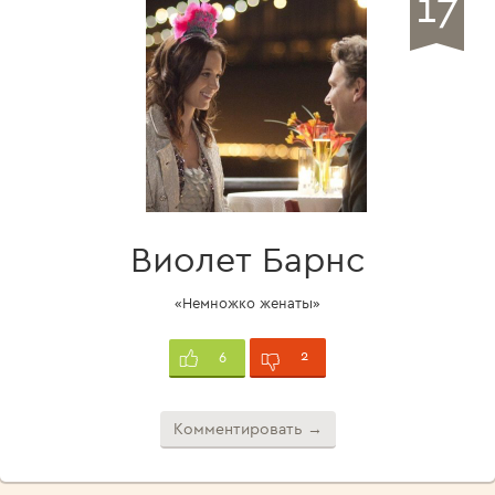
17
Виолет Барнс
«Немножко женаты»
2
6
Комментировать →