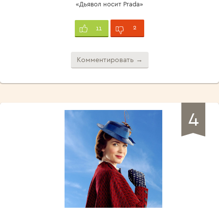
«Дьявол носит Prada»
2
11
Комментировать →
4