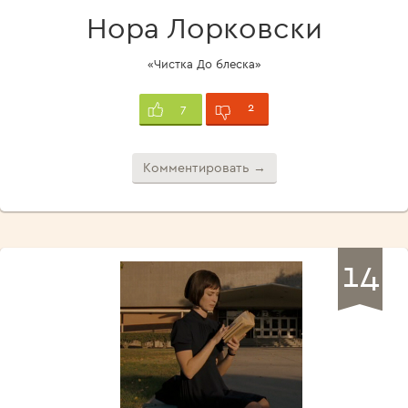
Нора Лорковски
«Чистка До блеска»
2
7
Комментировать →
14