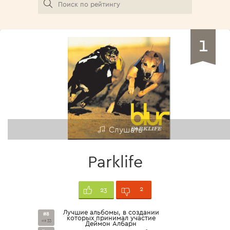
1
Слушать
Parklife
2
23
Лучшие альбомы, в создании
#8
которых принимал участие
из 33
Деймон Албарн