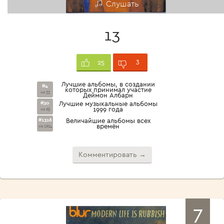
Слушать
13
3
25
Лучшие альбомы, в создании
#4
которых принимал участие
из 33
Деймон Албарн
#30
Лучшие музыкальные альбомы
1999 года
из 65
#1316
Величайшие альбомы всех
времён
из 1924
Комментировать →
7