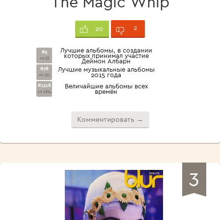
The Magic Whip
2
20
Лучшие альбомы, в создании
#3
которых принимал участие
из 33
Деймон Албарн
#78
Лучшие музыкальные альбомы
2015 года
из 131
#1318
Величайшие альбомы всех
времён
из 1924
Комментировать →
3