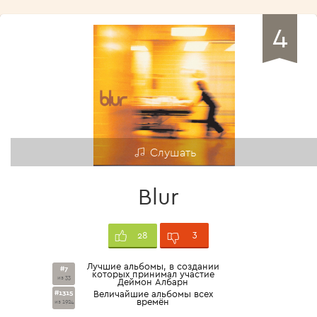
4
Слушать
Blur
3
28
Лучшие альбомы, в создании
#7
которых принимал участие
из 33
Деймон Албарн
#1315
Величайшие альбомы всех
времён
из 1924