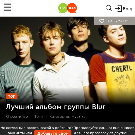
☰
Вход
В ИЗБРАННОЕ
ТОП
Лучший альбом группы Blur
О рейтинге
|
Теги
|
Категория:
Музыка
Не согласны с расстановкой в рейтинге? Проголосуйте сами за имеющиеся
варианты или
и за него проголосуют другие!
Добавьте свой