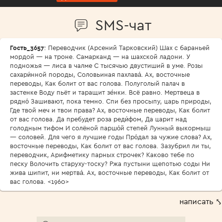
SMS-чат
Гость_3657
: Переводчик (Арсений Тарковский) Шах с бараньей
мордой — на троне. Самарканд — на шахской ладони. У
подножья — лиса в чалме С тысячью двустиший в уме. Розы
сахари́нной породы, Соловьиная пахлава́. Ах, восточные
переводы, Как болит от вас голова. Полуголый палач в
застенке Воду пьёт и таращит зе́нки. Всё равно. Мертвеца в
рядно́ Зашивают, пока темно. Спи без просыпу, царь природы,
Где твой меч и твои права? Ах, восточные переводы, Как болит
от вас голова. Да пребудет роза реди́фом, Да царит над
голодным тифом И солёной паршо́й степей Лунный выкормыш
— соловей. Для чего я лучшие годы Про́дал за чужие слова? Ах,
восточные переводы, Как болит от вас голова. Зазубрил ли ты,
переводчик, Арифметику парных строчек? Каково тебе по
песку Волочить старуху-тоску? Ржа пустыни щепотью соды Ни
жива шипит, ни мертва́. Ах, восточные переводы, Как болит от
вас голова. <1960>
написать ⤣