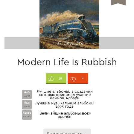
Слушать
Modern Life Is Rubbish
2
15
Лучшие альбомы, в создании
#26
которых принимал участие
из 33
Деймон Албарн
#42
Лучшие музыкальные альбомы
1993 года
из 61
#1320
Величайшие альбомы всех
времён
из 1924
Комментировать →