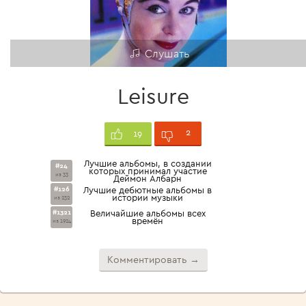
Слушать
Leisure
2
19
Лучшие альбомы, в создании
#24
которых принимал участие
из 33
Деймон Албарн
#126
Лучшие дебютные альбомы в
истории музыки
из 232
#1321
Величайшие альбомы всех
времён
из 1924
Комментировать →