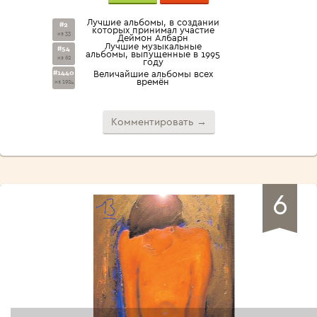
Лучшие альбомы, в создании
#2
которых принимал участие
из 33
Деймон Албарн
Лучшие музыкальные
#54
альбомы, выпущенные в 1995
из 62
году
#1440
Величайшие альбомы всех
времён
из 1924
Комментировать →
6