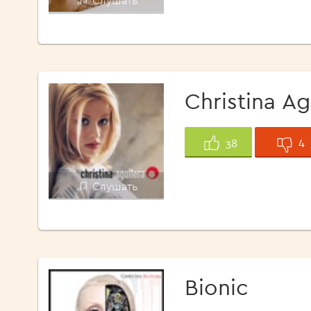
Слушать
Christina Ag
4
38
Слушать
Bionic