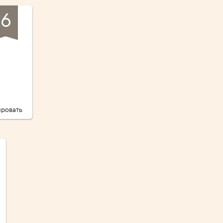
6
ровать