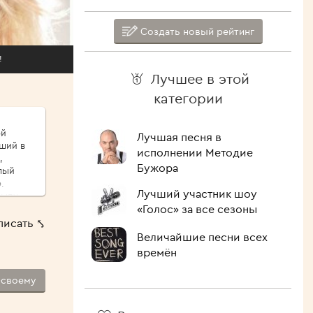
Создать новый рейтинг
!
Лучшее в этой
категории
ой
Лучшая песня в
иший в
исполнении Методие
,
Бужора
.
Лучший участник шоу
сыпу,
«Голос» за все сезоны
ые
писать ⤣
ршо́й
Величайшие песни всех
шие
времён
 Как
-своему
лочить
ипит,
голова.