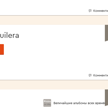
Комменти
uilera
Комменти
#1554
Величайшие альбомы всех времён
из 1924