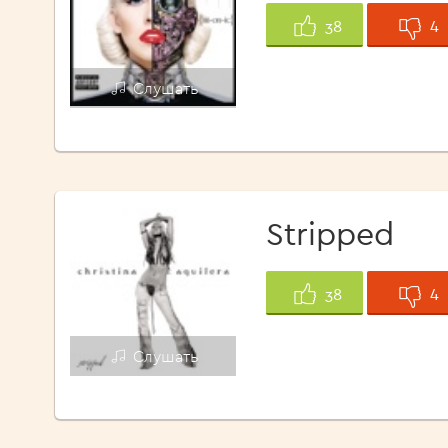
4
38
Слушать
Stripped
4
38
Слушать