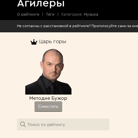
Агилеры
О рейтинге
|
Теги
|
Категория:
Музыка
Не согласны с расстановкой в рейтинге? Про
Царь горы
Методие Бужор
Сместить