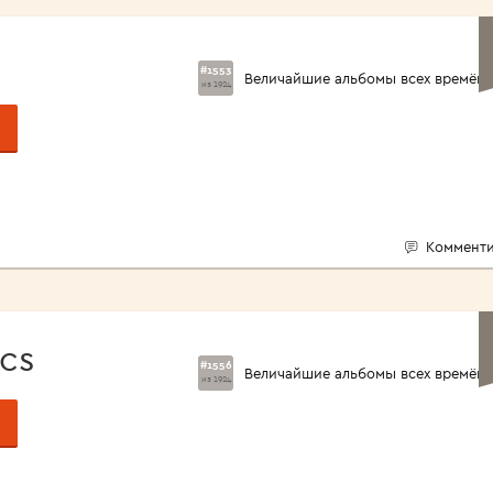
<1960>
#1553
Величайшие альбомы всех времён
из 1924
Комменти
ics
#1556
Величайшие альбомы всех времён
из 1924