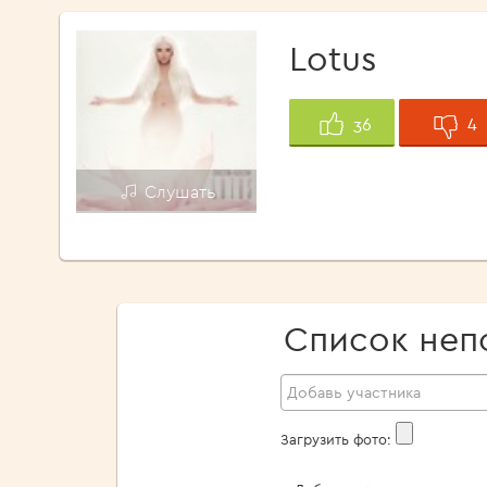
Lotus
4
36
Слушать
Список неп
Загрузить фото: