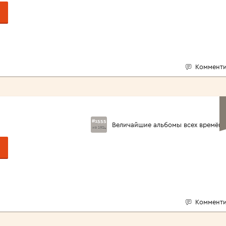
Комменти
#1555
Величайшие альбомы всех времён
из 1924
Комменти