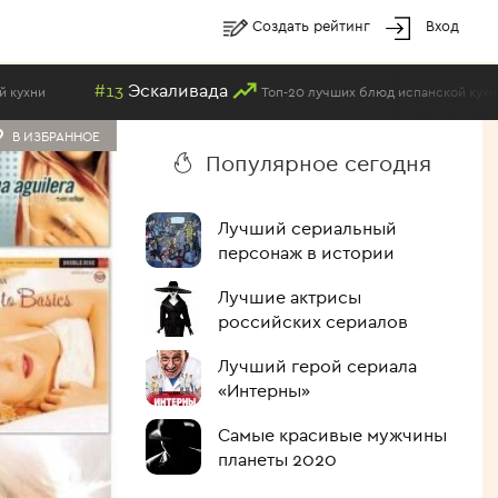
Создать рейтинг
Вход
#13
Эскаливада
#2
Топ-20 лучших блюд испанской кухни
В ИЗБРАННОЕ
Популярное сегодня
Лучший сериальный
персонаж в истории
Лучшие актрисы
российских сериалов
Лучший герой сериала
«Интерны»
Самые красивые мужчины
планеты 2020