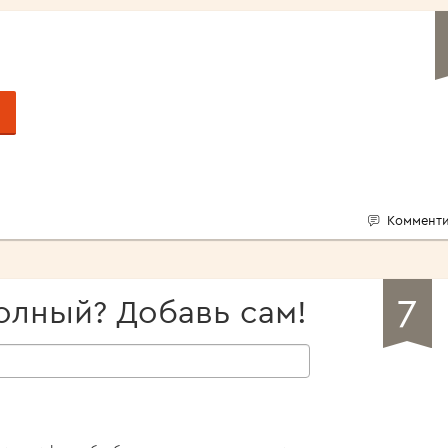
Комменти
7
олный? Добавь сам!