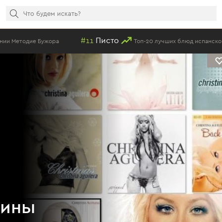
#11
Писто
 Бужора
Топ-20 лучших блюд испанской кухни
тины