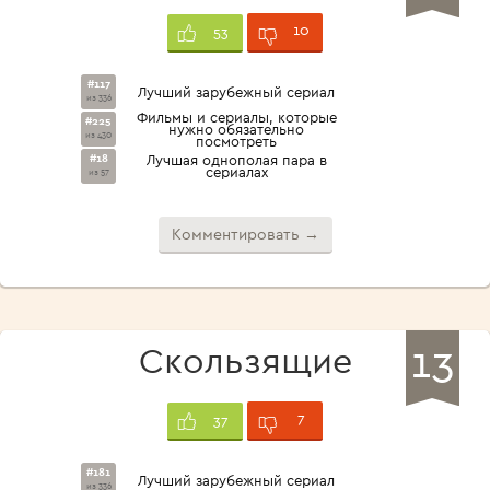
10
53
#117
Лучший зарубежный сериал
из 336
Фильмы и сериалы, которые
#225
нужно обязательно
из 430
посмотреть
#18
Лучшая однополая пара в
сериалах
из 57
Комментировать →
13
Скользящие
7
37
#181
Лучший зарубежный сериал
из 336