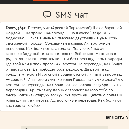
SMS-чат
Гость_3657
: Переводчик (Арсений Тарковский) Шах с бараньей
мордой — на троне. Самарканд — на шахской ладони. У
подножья — лиса в чалме С тысячью двустиший в уме. Розы
сахари́нной породы, Соловьиная пахлава́. Ах, восточные
переводы, Как болит от вас голова. Полуголый палач в
застенке Воду пьёт и таращит зе́нки. Всё равно. Мертвеца в
рядно́ Зашивают, пока темно. Спи без просыпу, царь природы,
Где твой меч и твои права? Ах, восточные переводы, Как болит
от вас голова. Да пребудет роза реди́фом, Да царит над
голодным тифом И солёной паршо́й степей Лунный выкормыш
— соловей. Для чего я лучшие годы Про́дал за чужие слова? Ах,
восточные переводы, Как болит от вас голова. Зазубрил ли ты,
переводчик, Арифметику парных строчек? Каково тебе по
песку Волочить старуху-тоску? Ржа пустыни щепотью соды Ни
жива шипит, ни мертва́. Ах, восточные переводы, Как болит от
вас голова. <1960>
написать ⤣