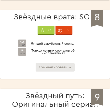
8
Звёздные врата: SG-1
5
44
#44
Лучший зарубежный сериал
из 336
#6
Топ-10 лучших сериалов об
инопланетянах
из 14
Комментировать →
9
Звёздный путь:
Оригинальный сериал