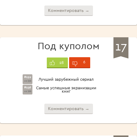
Комментировать →
17
Под куполом
6
28
#159
Лучший зарубежный сериал
из 336
#236
Самые успешные экранизации
книг
из 296
Комментировать →