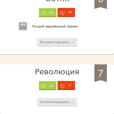
10
294
#63
Лучший зарубежный сериал
из 336
Комментировать →
7
Революция
6
122
Комментировать →