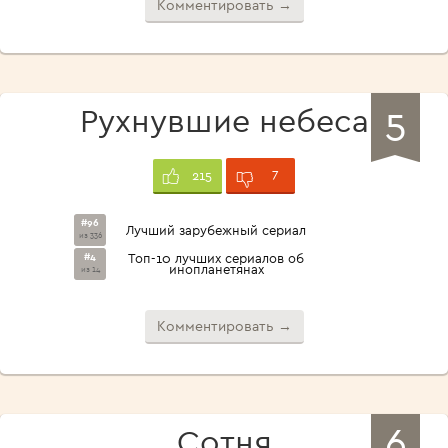
Комментировать →
5
Рухнувшие небеса
7
215
#96
Лучший зарубежный сериал
из 336
#4
Топ-10 лучших сериалов об
инопланетянах
из 14
Комментировать →
6
Сотня