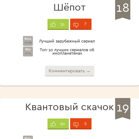
18
Шёпот
7
31
#211
Лучший зарубежный сериал
из 336
#12
Топ-10 лучших сериалов об
инопланетянах
из 14
Комментировать →
19
Квантовый скачок
5
20
#194