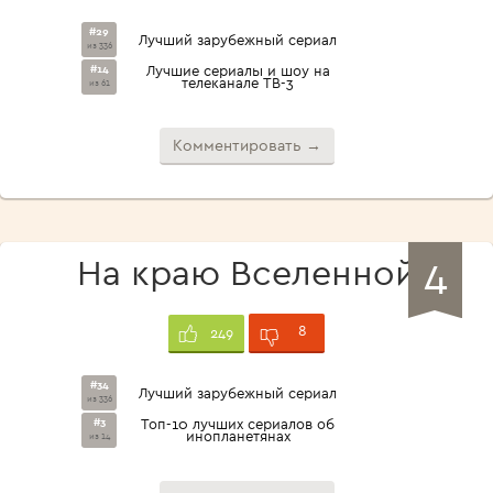
#29
Лучший зарубежный сериал
из 336
#14
Лучшие сериалы и шоу на
телеканале ТВ-3
из 61
Комментировать →
4
На краю Вселенной
8
249
#34
Лучший зарубежный сериал
из 336
#3
Топ-10 лучших сериалов об
инопланетянах
из 14