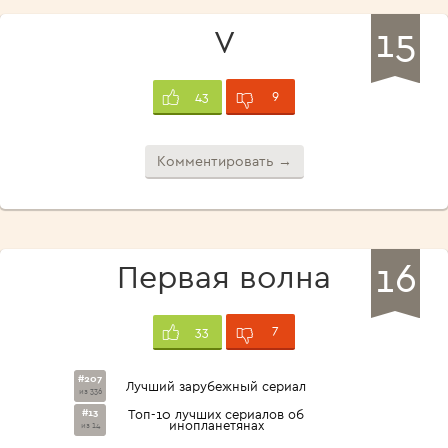
15
V
9
43
Комментировать →
16
Первая волна
7
33
#207
Лучший зарубежный сериал
из 336
#13
Топ-10 лучших сериалов об
инопланетянах
из 14