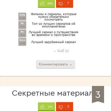
7
299
Фильмы и сериалы, которые
#185
нужно обязательно
из 430
посмотреть
#2
Топ-10 лучших сериалов об
инопланетянах
из 14
#2
Лучший сериал о путешествиях
во времени и пространстве
из 15
#100
Лучший зарубежный сериал
из 336
→ ЕЩЁ (1)
Комментировать →
3
Секретные материалы
5
162