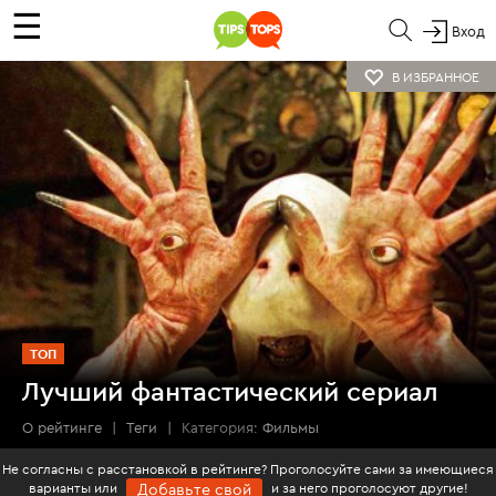
☰
Вход
В ИЗБРАННОЕ
ТОП
Лучший фантастический сериал
О рейтинге
|
Теги
|
Категория:
Фильмы
Не согласны с расстановкой в рейтинге? Проголосуйте сами за имеющиеся
варианты или
и за него проголосуют другие!
Добавьте свой