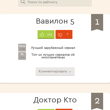
1
Вавилон 5
7
312
#104
Лучший зарубежный сериал
из 336
#1
Топ-10 лучших сериалов об
инопланетянах
из 14
Комментировать →
2
Доктор Кто