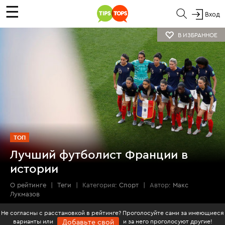
☰
Вход
В ИЗБРАННОЕ
ТОП
Лучший футболист Франции в
истории
О рейтинге
|
Теги
|
Категория:
Спорт
|
Автор:
Макс
Лукмазов
Не согласны с расстановкой в рейтинге? Проголосуйте сами за имеющиеся
варианты или
и за него проголосуют другие!
Добавьте свой