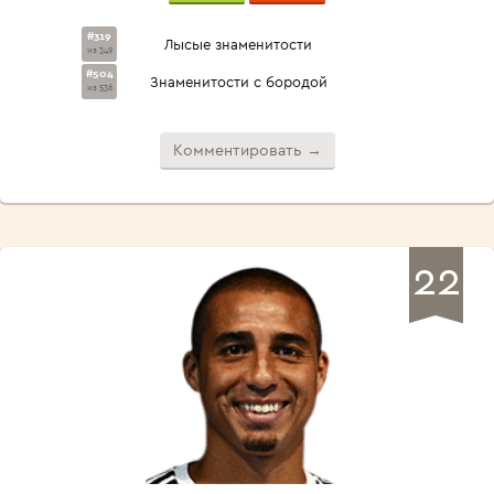
#319
Лысые знаменитости
из 349
#504
Знаменитости с бородой
из 536
Комментировать →
22