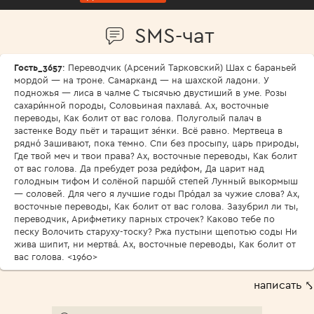
SMS-чат
Гость_3657
: Переводчик (Арсений Тарковский) Шах с бараньей
мордой — на троне. Самарканд — на шахской ладони. У
подножья — лиса в чалме С тысячью двустиший в уме. Розы
сахари́нной породы, Соловьиная пахлава́. Ах, восточные
переводы, Как болит от вас голова. Полуголый палач в
застенке Воду пьёт и таращит зе́нки. Всё равно. Мертвеца в
рядно́ Зашивают, пока темно. Спи без просыпу, царь природы,
Где твой меч и твои права? Ах, восточные переводы, Как болит
от вас голова. Да пребудет роза реди́фом, Да царит над
голодным тифом И солёной паршо́й степей Лунный выкормыш
— соловей. Для чего я лучшие годы Про́дал за чужие слова? Ах,
восточные переводы, Как болит от вас голова. Зазубрил ли ты,
переводчик, Арифметику парных строчек? Каково тебе по
песку Волочить старуху-тоску? Ржа пустыни щепотью соды Ни
жива шипит, ни мертва́. Ах, восточные переводы, Как болит от
вас голова. <1960>
написать ⤣