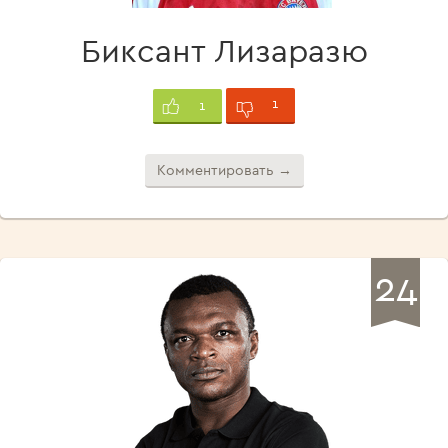
Биксант Лизаразю
1
1
Комментировать →
24