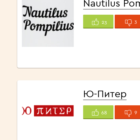
Nautilus Pom
3
23
Ю-Питер
9
68