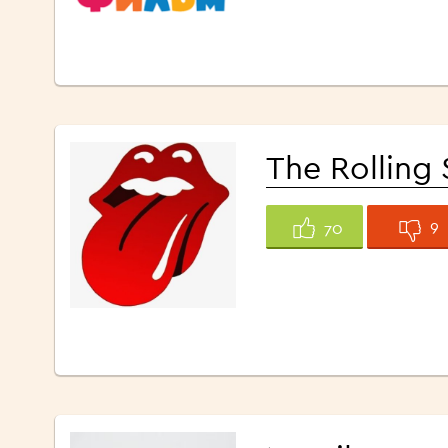
The Rolling
9
70