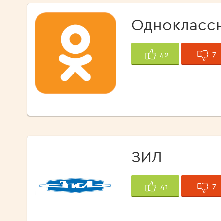
Однокласс
7
42
ЗИЛ
7
41