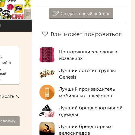
Создать новый рейтинг
!
Вам может понравиться
Повторяющиеся слова в
ой
названиях
иший в
,
Лучший логотип группы
Genesis
.
сыпу,
Лучший производитель
ые
мобильных телефонов
писать ⤣
ршо́й
шие
Лучший бренд спортивной
 Как
одежды
-своему
лочить
Лучший бренд горных
ипит,
велосипедов
голова.