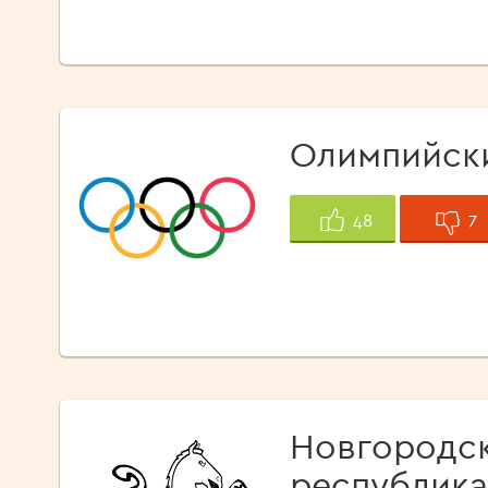
Олимпийск
7
48
Новгородс
республик