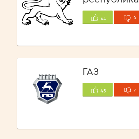
6
41
ГАЗ
7
45