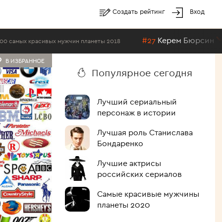
Создать рейтинг
Вход
#27
Керем Бюрсин
вых мужчин планеты 2018
Топ-100 самых
В ИЗБРАННОЕ
Популярное сегодня
Лучший сериальный
персонаж в истории
Лучшая роль Станислава
Бондаренко
Лучшие актрисы
российских сериалов
Самые красивые мужчины
планеты 2020