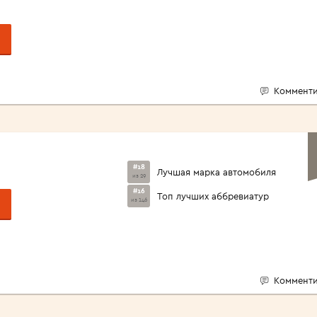
Комменти
#18
Лучшая марка автомобиля
из 29
#16
Топ лучших аббревиатур
из 146
Комменти