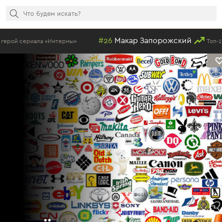
#26
Макар Запорожский
«Интерны»
Топ-100 самых краси