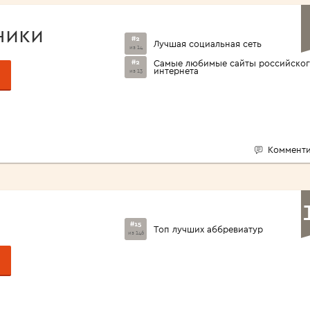
ники
#2
Лучшая социальная сеть
из 14
#2
Самые любимые сайты российско
интернета
из 13
Комменти
#15
Топ лучших аббревиатур
из 146