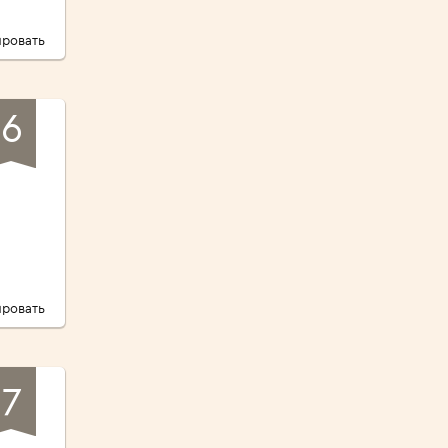
ровать
6
ровать
7