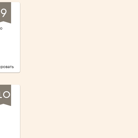
9
го
ровать
10