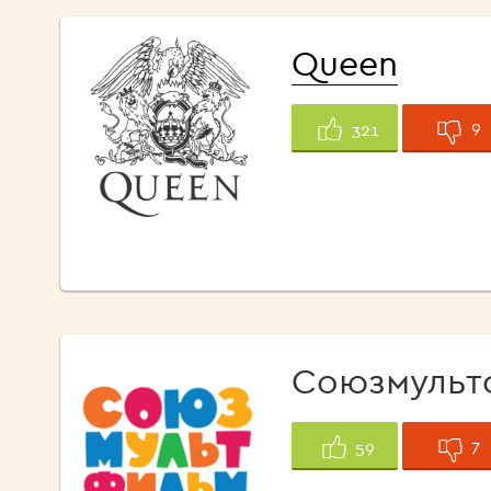
Queen
9
321
Союзмульт
7
59