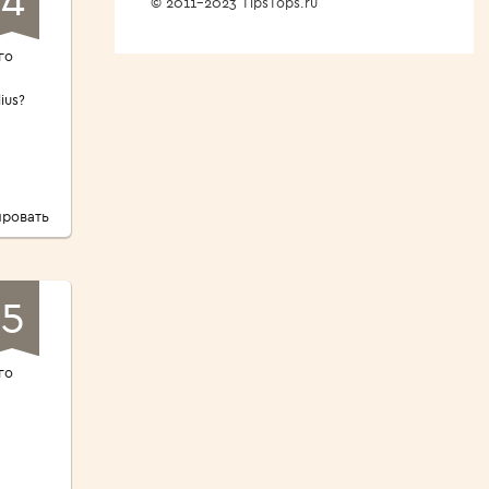
© 2011-2023 TipsTops.ru
го
ius?
ровать
5
го