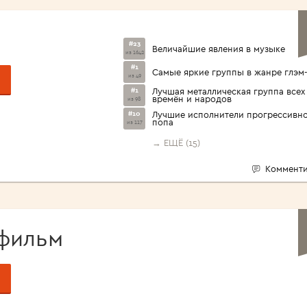
<1960>
#23
Величайшие явления в музыке
из 1642
#1
Самые яркие группы в жанре глэм
из 49
#1
Лучшая металлическая группа всех
времён и народов
из 98
#10
Лучшие исполнители прогрессивн
попа
из 117
→ ЕЩЁ (15)
Комменти
фильм