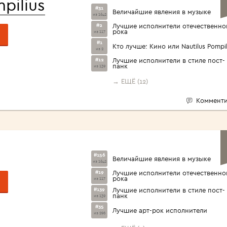
pilius
#31
Величайшие явления в музыке
из 1642
#2
Лучшие исполнители отечественно
рока
из 117
#1
Кто лучше: Кино или Nautilus Pompil
из 2
#12
Лучшие исполнители в стиле пост-
панк
из 139
→ ЕЩЁ (12)
Комменти
#156
Величайшие явления в музыке
из 1642
#19
Лучшие исполнители отечественно
рока
из 117
#139
Лучшие исполнители в стиле пост-
панк
из 139
#35
Лучшие арт-рок исполнители
из 296