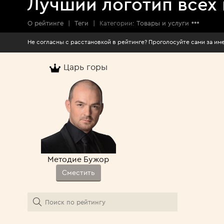
Лучший логотип всех
О рейтинге
|
Теги
|
Категории:
Товары и услуги
Не согласны с расстановкой в рейтинге? Про
Царь горы
Методие Бужор
Сместить