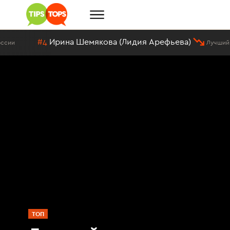
Ирина Шемякова (Лидия Арефьева)
Лучший герой сериала 
ТОП