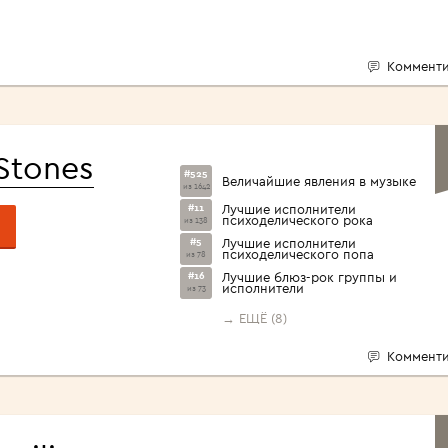
Комменти
 Stones
#525
Величайшие явления в музыке
из 1642
#11
Лучшие исполнители
психоделического рока
из 138
#5
Лучшие исполнители
психоделического попа
из 78
#16
Лучшие блюз-рок группы и
исполнители
из 73
→ ЕЩЁ (8)
Комменти