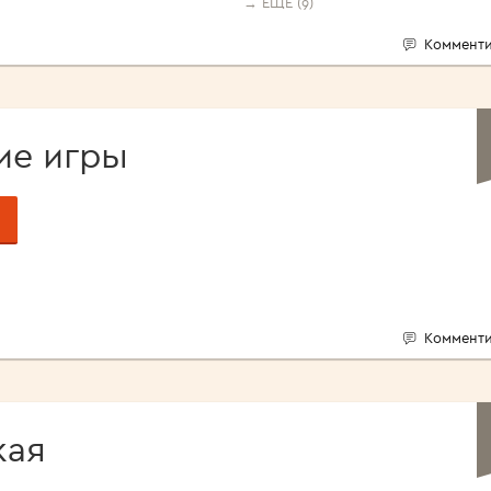
→ ЕЩЁ (9)
Комменти
ие игры
Комменти
кая
а