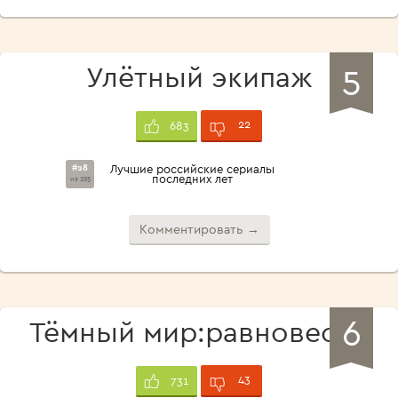
5
Улётный экипаж
22
683
#28
Лучшие российские сериалы
последних лет
из 295
Комментировать →
6
Тёмный мир:равновесие
43
731