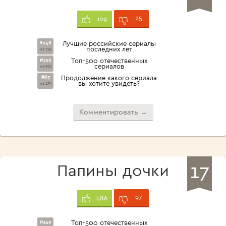
25
129
#248
Лучшие российские сериалы
последних лет
из 295
#153
Топ-500 отечественных
сериалов
из 592
#67
Продолжение какого сериала
вы хотите увидеть?
из 139
Комментировать →
17
Папины дочки
97
486
#349
Топ-500 отечественных