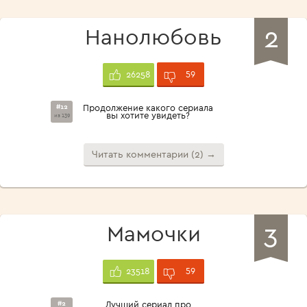
2
Нанолюбовь
59
26258
#12
Продолжение какого сериала
вы хотите увидеть?
из 139
Читать комментарии (2) →
3
Мамочки
59
23518
#2
Лучший сериал про