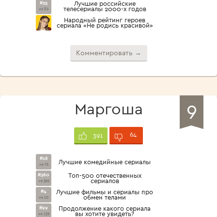
#35
Лучшие российские
телесериалы 2000-х годов
из 82
Народный рейтинг героев
сериала «Не родись красивой»
Комментировать →
9
Маргоша
64
391
#16
Лучшие комедийные сериалы
из 76
#360
Топ-500 отечественных
сериалов
из 592
#4
Лучшие фильмы и сериалы про
обмен телами
из 10
#99
Продолжение какого сериала
вы хотите увидеть?
из 139