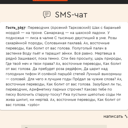
SMS-чат
Гость_3657
: Переводчик (Арсений Тарковский) Шах с бараньей
мордой — на троне. Самарканд — на шахской ладони. У
подножья — лиса в чалме С тысячью двустиший в уме. Розы
сахари́нной породы, Соловьиная пахлава́. Ах, восточные
переводы, Как болит от вас голова. Полуголый палач в
застенке Воду пьёт и таращит зе́нки. Всё равно. Мертвеца в
рядно́ Зашивают, пока темно. Спи без просыпу, царь природы,
Где твой меч и твои права? Ах, восточные переводы, Как болит
от вас голова. Да пребудет роза реди́фом, Да царит над
голодным тифом И солёной паршо́й степей Лунный выкормыш
— соловей. Для чего я лучшие годы Про́дал за чужие слова? Ах,
восточные переводы, Как болит от вас голова. Зазубрил ли ты,
переводчик, Арифметику парных строчек? Каково тебе по
песку Волочить старуху-тоску? Ржа пустыни щепотью соды Ни
жива шипит, ни мертва́. Ах, восточные переводы, Как болит от
вас голова. <1960>
написать ⤣