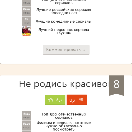
сериалов
из 592
#190
Лучшие российские сериалы
последних лет
из 295
#5
Лучшие комедийные сериалы
из 76
Лучший персонаж сериала
«Кухня»
Комментировать →
8
Не родись красивой
95
652
#321
Топ-500 отечественных
сериалов
из 592
Фильмы и сериалы, которые
#240
нужно обязательно
из 430
посмотреть