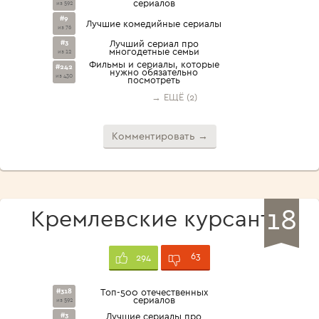
сериалов
из 592
#9
Лучшие комедийные сериалы
из 76
#3
Лучший сериал про
многодетные семьи
из 12
Фильмы и сериалы, которые
#242
нужно обязательно
из 430
посмотреть
→ ЕЩЁ (2)
Комментировать →
18
Кремлевские курсанты
63
294
#318
Топ-500 отечественных
сериалов
из 592
#3
Лучшие сериалы про