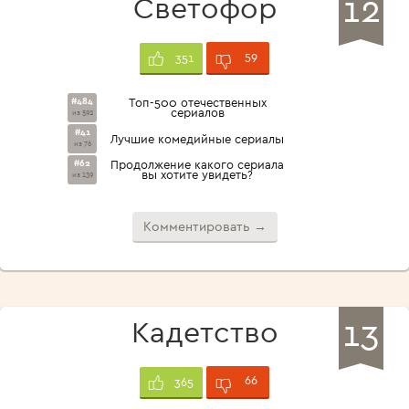
12
Светофор
59
351
#484
Топ-500 отечественных
сериалов
из 592
#41
Лучшие комедийные сериалы
из 76
#62
Продолжение какого сериала
вы хотите увидеть?
из 139
Комментировать →
13
Кадетство
66
365