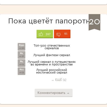
20
Пока цветёт папоротник
91
397
#330
Топ-500 отечественных
сериалов
из 592
#9
Лучший фэнтези-сериал
из 38
#4
Лучший сериал о путешествиях
во времени и пространстве
из 15
#21
Лучший российский
мистический сериал
из 35
→ ЕЩЁ (1)
Комментировать →