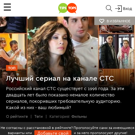
☰
Вход
В ИЗБРАННОЕ
ТОП
Лучший сериал на канале СТС
Российский канал СТС существует с 1996 года. За эти
двадцать лет было показано немалое количество
сериалов, покоривших требовательную аудиторию.
Какой из них - ваш любимый?
О рейтинге
|
Теги
|
Категория:
Фильмы
Не согласны с расстановкой в рейтинге? Проголосуйте сами за имеющиеся
варианты или
и за него проголосуют другие!
Добавьте свой