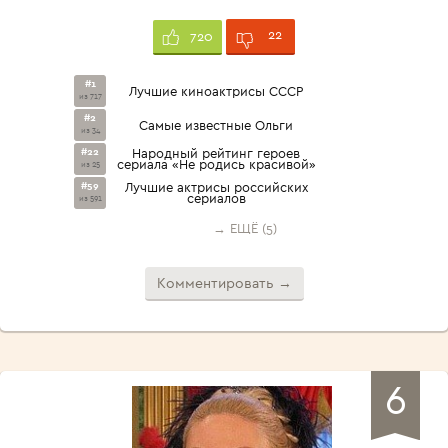
22
720
#1
Лучшие киноактрисы СССР
из 717
#2
Самые известные Ольги
из 34
#22
Народный рейтинг героев
сериала «Не родись красивой»
из 25
#59
Лучшие актрисы российских
сериалов
из 591
→ ЕЩЁ (5)
Комментировать →
6