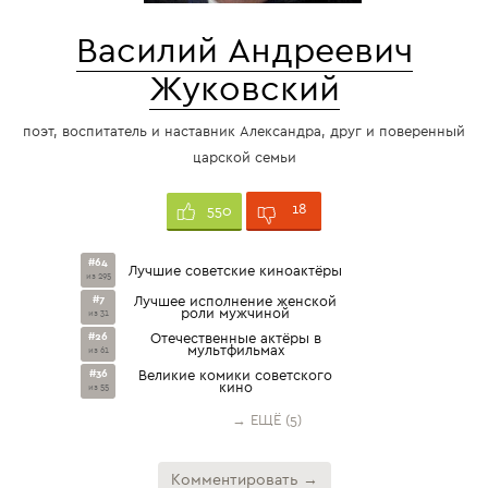
Василий Андреевич
Жуковский
поэт, воспитатель и наставник Александра, друг и поверенный
царской семьи
18
550
#64
Лучшие советские киноактёры
из 295
#7
Лучшее исполнение женской
роли мужчиной
из 31
#26
Отечественные актёры в
мультфильмах
из 61
#36
Великие комики советского
кино
из 55
→ ЕЩЁ (5)
Комментировать →