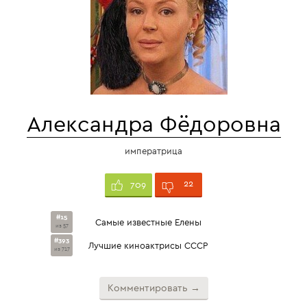
Александра Фёдоровна
императрица
22
709
#15
Самые известные Елены
из 57
#393
Лучшие киноактрисы СССР
из 717
Комментировать →