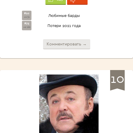
#10
Любимые барды
из 31
#73
Потери 2021 года
из 162
Комментировать →
10