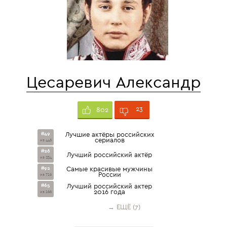
Цесаревич Александр
23
802
#49
Лучшие актёры российских
сериалов
из 446
#26
Лучший российский актёр
из 234
#92
Самые красивые мужчины
России
из 716
#65
Лучший российский актер
2016 года
из 166
→ ЕЩЁ (7)