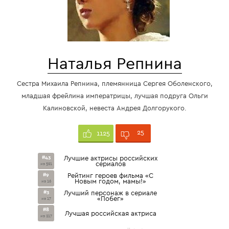
Наталья Репнина
Сестра Михаила Репнина, племянница Сергея Оболенского,
младшая фрейлина императрицы, лучшая подруга Ольги
Калиновской, невеста Андрея Долгорукого.
25
1125
#43
Лучшие актрисы российских
сериалов
из 591
#9
Рейтинг героев фильма «С
Новым годом, мамы!»
из 16
#3
Лучший персонаж в сериале
«Побег»
из 17
#8
Лучшая российская актриса
из 217