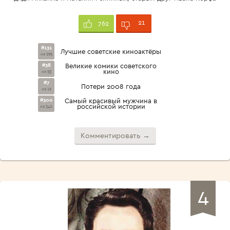
21
762
#131
Лучшие советские киноактёры
из 295
#38
Великие комики советского
кино
из 55
#7
Потери 2008 года
из 19
#300
Самый красивый мужчина в
российской истории
из 340
Комментировать →
4