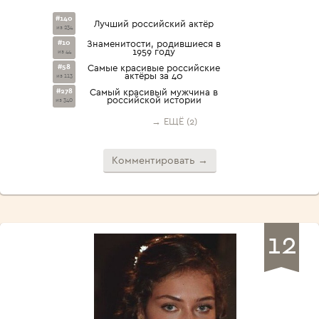
#140
Лучший российский актёр
из 234
#10
Знаменитости, родившиеся в
1959 году
из 44
#58
Самые красивые российские
актёры за 40
из 113
#278
Самый красивый мужчина в
российской истории
из 340
→ ЕЩЁ (2)
Комментировать →
12