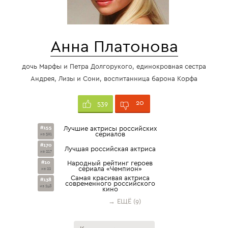
Анна Платонова
дочь Марфы и Петра Долгорукого, единокровная сестра
Андрея, Лизы и Сони, воспитанница барона Корфа
20
539
#155
Лучшие актрисы российских
сериалов
из 591
#170
Лучшая российская актриса
из 217
#10
Народный рейтинг героев
сериала «Чемпион»
из 22
Cамая красивая актриса
#138
современного российского
из 248
кино
→ ЕЩЁ (9)