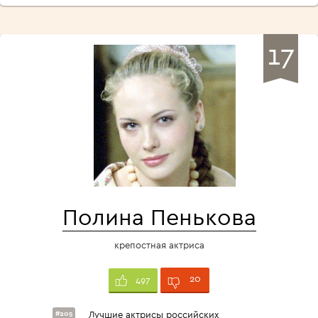
17
Полина Пенькова
крепостная актриса
20
497
#205
Лучшие актрисы российских