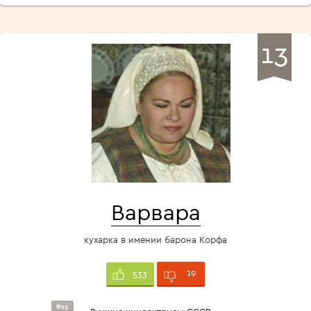
13
Варвара
кухарка в имении барона Корфа
19
533
#25