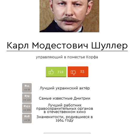
Карл Модестович Шуллер
управляющий в поместье Корфа
23
712
#11
Лучший украинский актёр
из 29
#79
Самые известные Дмитрии
из 110
Лучший работник
#151
правоохранительных органов
из 206
в отечественном кино
#28
Знаменитости, родившиеся в
1964 году
из 39