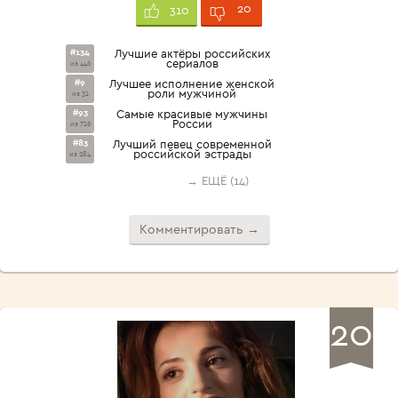
20
310
#134
Лучшие актёры российских
сериалов
из 446
#9
Лучшее исполнение женской
роли мужчиной
из 31
#93
Самые красивые мужчины
России
из 716
#83
Лучший певец современной
российской эстрады
из 284
→ ЕЩЁ (14)
Комментировать →
20