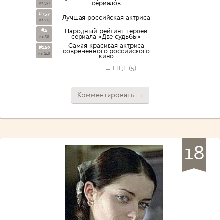
сериалов
из 591
#157
Лучшая российская актриса
из 217
#4
Народный рейтинг героев
сериала «Две судьбы»
из 38
Cамая красивая актриса
#149
современного российского
из 248
кино
→ ЕЩЁ (5)
Комментировать →
18