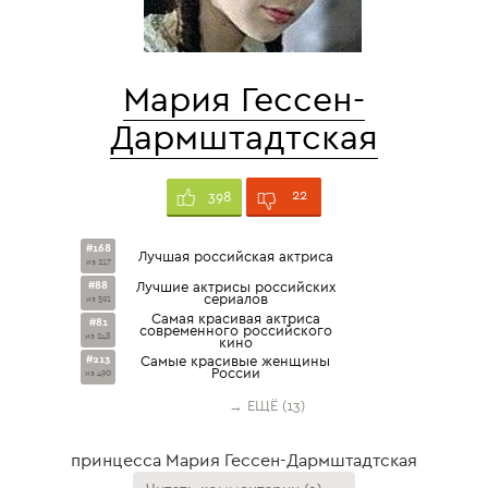
Мария Гессен-
Дармштадтская
22
398
#168
Лучшая российская актриса
из 217
#88
Лучшие актрисы российских
сериалов
из 591
Cамая красивая актриса
#81
современного российского
из 248
кино
#213
Самые красивые женщины
России
из 490
→ ЕЩЁ (13)
принцесса Мария Гессен-Дармштадтская