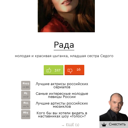
Рада
молодая и красивая цыганка, младшая сестра Седого
26
327
#293
Лучшие актрисы российских
сериалов
из 591
#5
Самые интересные молодые
певицы России
из 27
#21
Лучшие артисты российских
мюзиклов
из 76
#69
Кого бы вы хотели видеть в
наставниках шоу «Голос»?
из 100
Сместить
→ ЕЩЁ (1)