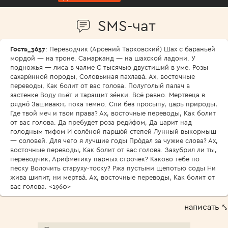
SMS-чат
Гость_3657
: Переводчик (Арсений Тарковский) Шах с бараньей
мордой — на троне. Самарканд — на шахской ладони. У
подножья — лиса в чалме С тысячью двустиший в уме. Розы
сахари́нной породы, Соловьиная пахлава́. Ах, восточные
переводы, Как болит от вас голова. Полуголый палач в
застенке Воду пьёт и таращит зе́нки. Всё равно. Мертвеца в
рядно́ Зашивают, пока темно. Спи без просыпу, царь природы,
Где твой меч и твои права? Ах, восточные переводы, Как болит
от вас голова. Да пребудет роза реди́фом, Да царит над
голодным тифом И солёной паршо́й степей Лунный выкормыш
— соловей. Для чего я лучшие годы Про́дал за чужие слова? Ах,
восточные переводы, Как болит от вас голова. Зазубрил ли ты,
переводчик, Арифметику парных строчек? Каково тебе по
песку Волочить старуху-тоску? Ржа пустыни щепотью соды Ни
жива шипит, ни мертва́. Ах, восточные переводы, Как болит от
вас голова. <1960>
написать ⤣