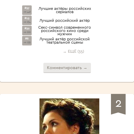
#37
Лучшие актёры российских
сериалов
из 446
#13
Лучший российский актёр
из 234
Секс-символ современного
#32
российского кино среди
из 222
мужчин
#6
Лучший актёр российской
театральной сцены
из 155
→ ЕЩЁ (35)
Комментировать →
2