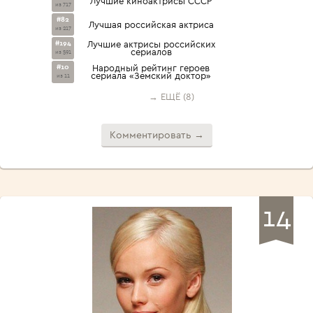
Лучшие киноактрисы СССР
из 717
#82
Лучшая российская актриса
из 217
#194
Лучшие актрисы российских
сериалов
из 591
#10
Народный рейтинг героев
сериала «Земский доктор»
из 11
→ ЕЩЁ (8)
Комментировать →
14