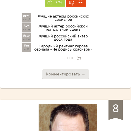
22
704
#175
Лучшие актёры российских
сериалов
из 446
#49
Лучший актёр российской
театральной сцены
из 155
#110
Лучший российский актёр
2015 года
из 120
#12
Народный рейтинг героев
сериала «Не родись красивой»
из 25
→ ЕЩЁ (7)
Комментировать →
8