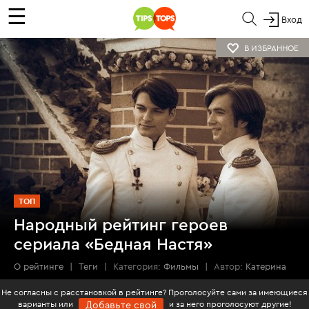
☰
Вход
В ИЗБРАННОЕ
ТОП
Народный рейтинг героев
сериала «Бедная Настя»
О рейтинге
|
Теги
|
Категория:
Фильмы
|
Автор:
Катерина
Не согласны с расстановкой в рейтинге? Проголосуйте сами за имеющиеся
варианты или
и за него проголосуют другие!
Добавьте свой