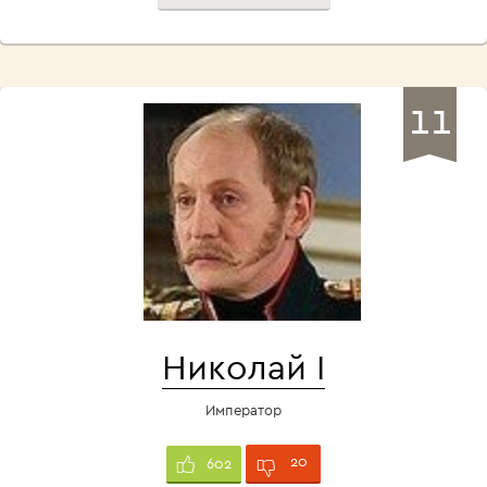
11
Николай I
Император
20
602