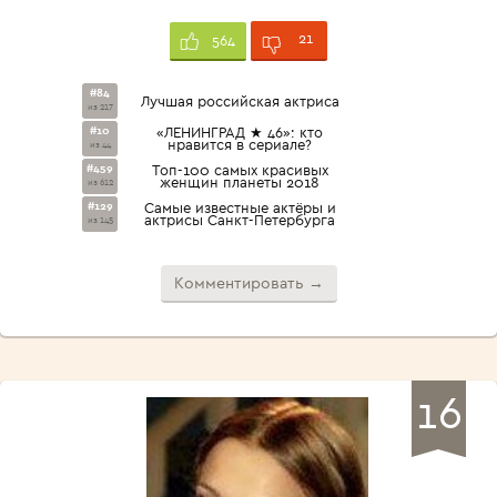
21
564
#84
Лучшая российская актриса
из 217
#10
«ЛЕНИНГРАД ★ 46»: кто
нравится в сериале?
из 44
#459
Топ-100 самых красивых
женщин планеты 2018
из 612
#129
Самые известные актёры и
актрисы Санкт-Петербурга
из 145
Комментировать →
16