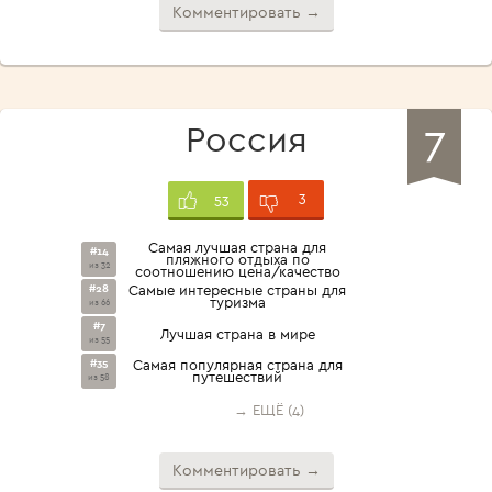
Комментировать →
7
Россия
3
53
Самая лучшая страна для
#14
пляжного отдыха по
из 32
соотношению цена/качество
#28
Самые интересные страны для
туризма
из 66
#7
Лучшая страна в мире
из 55
#35
Самая популярная страна для
путешествий
из 58
→ ЕЩЁ (4)
Комментировать →