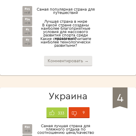
#25
Самая популярная страна для
путешествий
из 58
#34
Лучшая страна в мире
из 55
В какой стране созданы
наиболее благоприятные
#1
условия для массового
из 23
развития спорта среди
населения?
Какие страны вы считаете
#7
наиболее технологически
из 32
развитыми?
Комментировать →
4
Украина
9
333
Самая лучшая страна для
#30
пляжного отдыха по
из 32
соотношению цена/качество