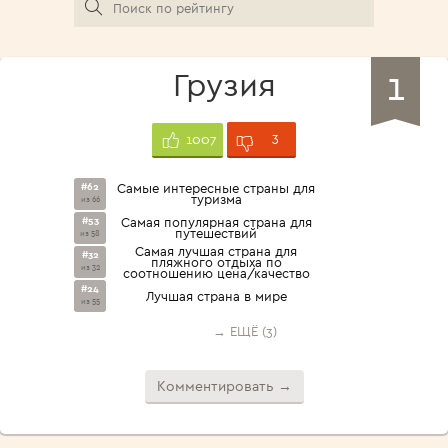
1
Грузия
3
1007
#62
Самые интересные страны для
туризма
из 66
#53
Самая популярная страна для
путешествий
из 58
Самая лучшая страна для
#32
пляжного отдыха по
из 32
соотношению цена/качество
#24
Лучшая страна в мире
из 55
→ ЕЩЁ (3)
Комментировать →