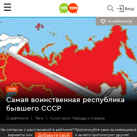
☰
Вход
В ИЗБРАННОЕ
ТОП
Самая воинственная республика
бывшего СССР
О рейтинге
|
Теги
|
Категория:
Города и страны
Не согласны с расстановкой в рейтинге? Проголосуйте сами за имеющиеся
варианты или
и за него проголосуют другие!
Добавьте свой