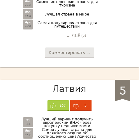
#64
Самые интересные страны для
туризма
из 66
#55
Лучшая страна в мире
из 55
#54
Самая популярная страна для
путешествий
из 58
→ ЕЩЁ (2)
Комментировать →
5
Латвия
5
167
Лучший вариант получить
#1
европейский ВНЖ через
из 6
покупку недвижимости
Самая лучшая страна для
#29
пляжного отдыха по
из 32
соотношению цена/качество