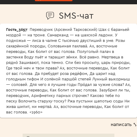
SMS-чат
Гость_3657
: Переводчик (Арсений Тарковский) Шах с бараньей
мордой — на троне. Самарканд — на шахской ладони. У
подножья — лиса в чалме С тысячью двустиший в уме. Розы
сахари́нной породы, Соловьиная пахлава́. Ах, восточные
переводы, Как болит от вас голова. Полуголый палач в
застенке Воду пьёт и таращит зе́нки. Всё равно. Мертвеца в
рядно́ Зашивают, пока темно. Спи без просыпу, царь природы,
Где твой меч и твои права? Ах, восточные переводы, Как болит
от вас голова. Да пребудет роза реди́фом, Да царит над
голодным тифом И солёной паршо́й степей Лунный выкормыш
— соловей. Для чего я лучшие годы Про́дал за чужие слова? Ах,
восточные переводы, Как болит от вас голова. Зазубрил ли ты,
переводчик, Арифметику парных строчек? Каково тебе по
песку Волочить старуху-тоску? Ржа пустыни щепотью соды Ни
жива шипит, ни мертва́. Ах, восточные переводы, Как болит от
вас голова. <1960>
написать ⤣