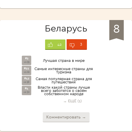
8
Беларусь
3
42
#3
Лучшая страна в мире
из 55
#55
Самые интересные страны для
туризма
из 66
#43
Самая популярная страна для
путешествий
из 58
Власти какой страны лучше
#4
всего заботятся о своём
из 30
собственном народе
→ ЕЩЁ (1)
Комментировать →