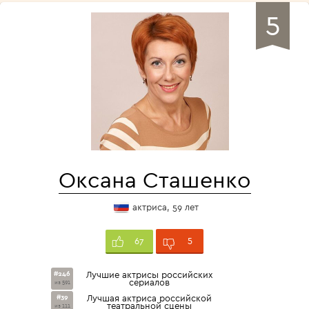
5
Оксана Сташенко
актриса, 59 лет
5
67
#246
Лучшие актрисы российских
сериалов
из 591
#39
Лучшая актриса российской
театральной сцены
из 111