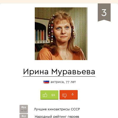
3
Ирина Муравьева
актриса, 77 лет
6
92
#59
Лучшие киноактрисы СССР
из 717
#17
Народный рейтинг героев