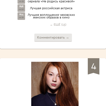
сериала «Не родись красивой»
из 25
#38
Лучшая российская актриса
из 217
#14
Лучшие воплощения чеховских
женских образов в кино
из 20
→ ЕЩЁ (13)
Комментировать →
4