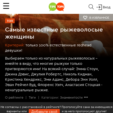
☰
Вход
В ИЗБРАННОЕ
ТОП
Самые известные рыжеволосые
женщины
Критерий:
только 100% естественные redhead
девушки!
Выбираем только из натуральных рыжеволосых –
имейте в виду, что многие рыжухи только
притворяются ими! На всякий случай: Эмма Стоун,
Джина Дэвис, Джулия Робертс, Николь Кидман,
Кристина Хендрикс, Эми Адамс, Дебора Энн Уолл,
Эван Рейчел Вуд, Флоренс Уэлч, Анастасия Стоцкая -
ненатуральные рыжие.
О рейтинге
|
Теги
|
Категории:
Знаменитости
Не согласны с расстановкой в рейтинге? Проголосуйте сами за имеющиеся
варианты или
и за него проголосуют другие!
Добавьте свой