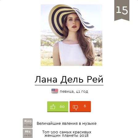
15
Лана Дель Рей
певица, 41 год
6
60
#593
Величайшие явления в музыке
из 1642
#62
Топ-100 самых красивых
женщин планеты 2018
из 612