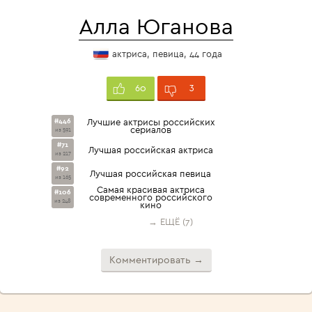
Алла Юганова
актриса, певица, 44 года
3
60
#446
Лучшие актрисы российских
сериалов
из 591
#71
Лучшая российская актриса
из 217
#92
Лучшая российская певица
из 165
Cамая красивая актриса
#106
современного российского
из 248
кино
→ ЕЩЁ (7)
Комментировать →