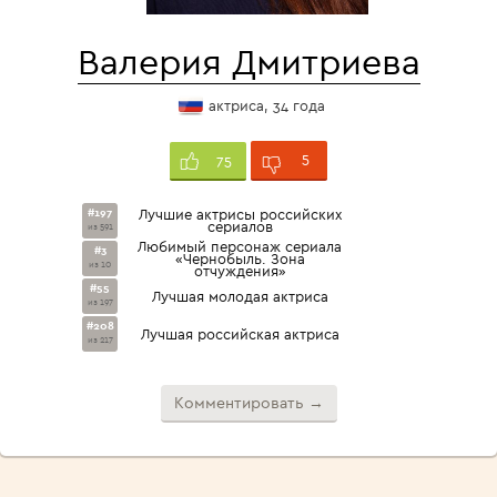
Валерия Дмитриева
актриса, 34 года
5
75
#197
Лучшие актрисы российских
сериалов
из 591
Любимый персонаж сериала
#3
«Чернобыль. Зона
из 10
отчуждения»
#55
Лучшая молодая актриса
из 197
#208
Лучшая российская актриса
из 217
Комментировать →