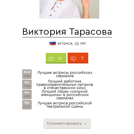
Виктория Тарасова
актриса, 55 лет
5
57
#276
Лучшие актрисы российских
сериалов
из 591
Лучший работник
#72
правоохранительных органов
из 206
в отечественном кино
Лучший образ «сильной
#14
женщины» в российских
из 38
сериалах
#33
Лучшая актриса российской
театральной сцены
из 111
Комментировать →