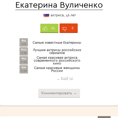
Екатерина Вуличенко
актриса, 46 лет
5
61
#15
Самые известные Екатерины
из 51
#177
Лучшие актрисы российских
сериалов
из 591
Cамая красивая актриса
#93
современного российского
из 248
кино
#76
Самые красивые женщины
России
из 490
→ ЕЩЁ (1)
Комментировать →