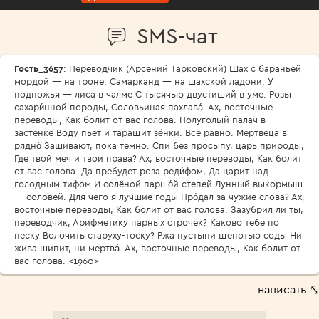
SMS-чат
Гость_3657
: Переводчик (Арсений Тарковский) Шах с бараньей
мордой — на троне. Самарканд — на шахской ладони. У
подножья — лиса в чалме С тысячью двустиший в уме. Розы
сахари́нной породы, Соловьиная пахлава́. Ах, восточные
переводы, Как болит от вас голова. Полуголый палач в
застенке Воду пьёт и таращит зе́нки. Всё равно. Мертвеца в
рядно́ Зашивают, пока темно. Спи без просыпу, царь природы,
Где твой меч и твои права? Ах, восточные переводы, Как болит
от вас голова. Да пребудет роза реди́фом, Да царит над
голодным тифом И солёной паршо́й степей Лунный выкормыш
— соловей. Для чего я лучшие годы Про́дал за чужие слова? Ах,
восточные переводы, Как болит от вас голова. Зазубрил ли ты,
переводчик, Арифметику парных строчек? Каково тебе по
песку Волочить старуху-тоску? Ржа пустыни щепотью соды Ни
жива шипит, ни мертва́. Ах, восточные переводы, Как болит от
вас голова. <1960>
написать ⤣