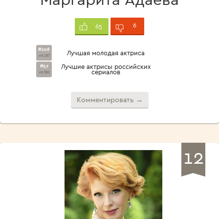
6
65
#106
Лучшая молодая актриса
из 197
#57
Лучшие актрисы российских
сериалов
из 591
Комментировать →
12