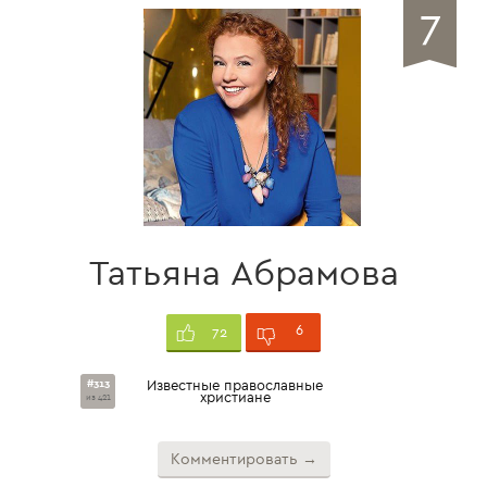
7
Татьяна Абрамова
6
72
#313
Известные православные
христиане
из 421
Комментировать →