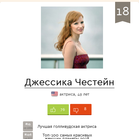
18
Джессика Честейн
актриса, 49 лет
8
76
#15
Лучшая голливудская актриса
из 1001
#196
Топ-100 самых красивых
женщин планеты 2018
из 612