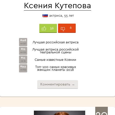
Ксения Кутепова
актриса, 55 лет
6
56
#198
Лучшая российская актриса
из 217
#75
Лучшая актриса российской
театральной сцены
из 111
#15
Самые известные Ксении
из 21
#345
Топ-100 самых красивых
женщин планеты 2018
из 612
Комментировать →
20