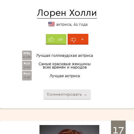
Лорен Холли
актриса, 62 года
4
40
#685
Лучшая голливудская актриса
из 1001
#172
Самые красивые женщины
всех времён и народов
из 647
#207
Лучшая актриса
из 497
Комментировать →
17