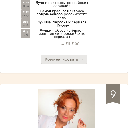
#145
Лучшие актрисы российских
сериалов
из 591
Cамая красивая актриса
#112
современного российского
из 248
кино
#10
Лучший персонаж сериала
«Кухня»
из 28
Лучший образ «сильной
#24
женщины» в российских
из 38
сериалах
→ ЕЩЁ (6)
Комментировать →
9