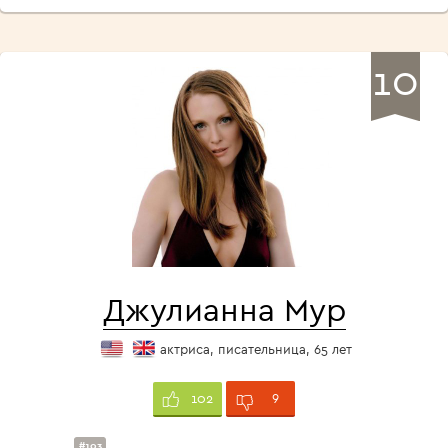
10
Джулианна Мур
актриса, писательница, 65 лет
9
102
#103