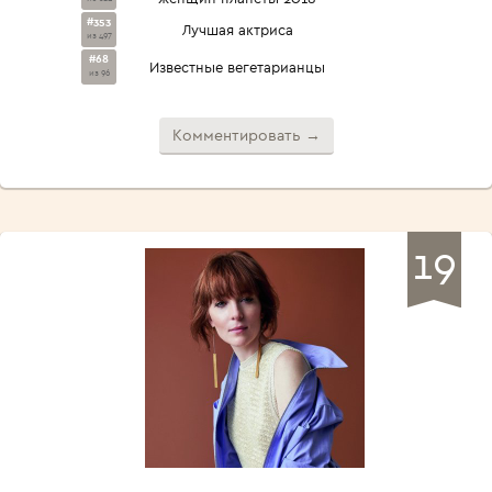
#353
Лучшая актриса
из 497
#68
Известные вегетарианцы
из 96
Комментировать →
19