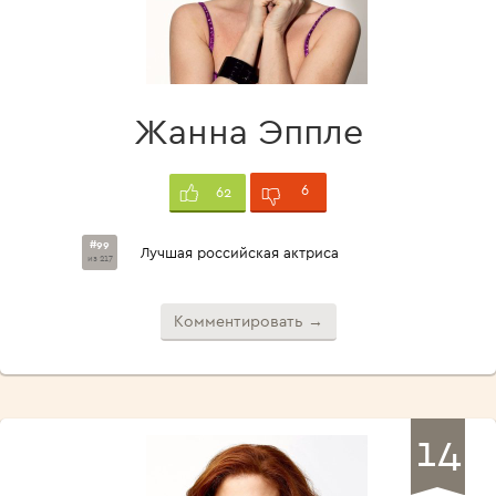
Жанна Эппле
6
62
#99
Лучшая российская актриса
из 217
Комментировать →
14