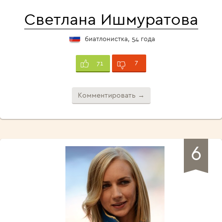
Светлана Ишмуратова
биатлонистка, 54 года
7
71
Комментировать →
6