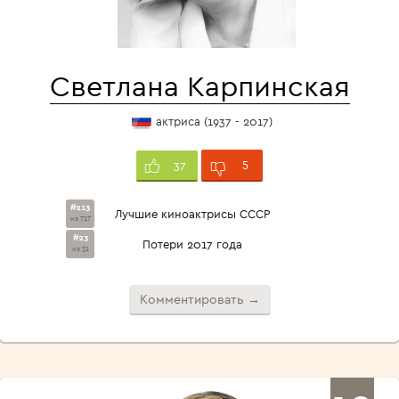
Светлана Карпинская
актриса (1937 - 2017)
5
37
#213
Лучшие киноактрисы СССР
из 717
#23
Потери 2017 года
из 31
Комментировать →