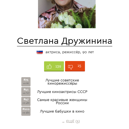
Светлана Дружинина
актриса, режиссёр, 90 лет
15
139
#75
Лучшие советские
кинорежиссёры
из 90
#41
Лучшие киноактрисы СССР
из 717
#47
Самые красивые женщины
России
из 490
#202
Лучшие бабушки в кино
из 286
→ ЕЩЁ (3)