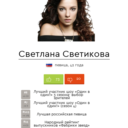
Светлана Светикова
певица, 42 года
20
73
Лучший участник шоу «Один в
#8
один!» 3 сезона: выбор
из 10
зрителей
#7
Лучший участник шоу «Один в
один!» (сезон 4)
из 9
#103
Лучшая российская певица
из 165
#15
Народный рейтинг
выпускников «Фабрики звезд»
из 51