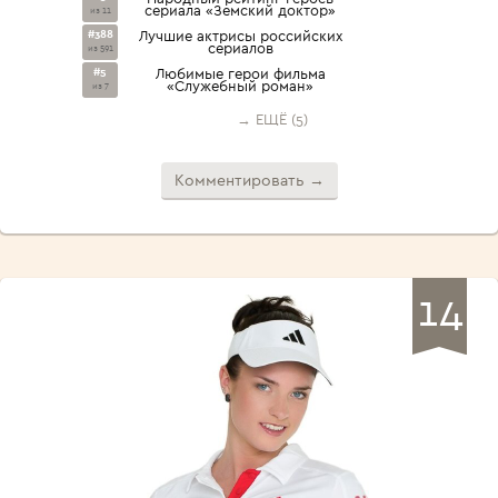
сериала «Земский доктор»
из 11
#388
Лучшие актрисы российских
сериалов
из 591
#5
Любимые герои фильма
«Служебный роман»
из 7
→ ЕЩЁ (5)
Комментировать →
14