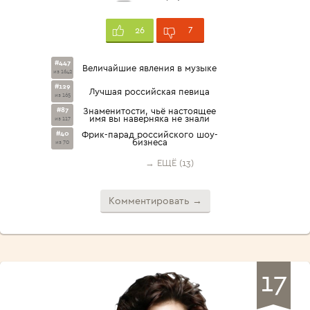
7
26
#447
Величайшие явления в музыке
из 1642
#129
Лучшая российская певица
из 165
#87
Знаменитости, чьё настоящее
имя вы наверняка не знали
из 117
#40
Фрик-парад российского шоу-
бизнеса
из 70
→ ЕЩЁ (13)
Комментировать →
17