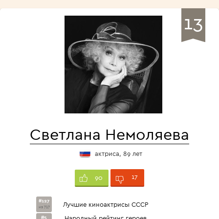
13
Светлана Немоляева
актриса, 89 лет
17
90
#127
Лучшие киноактрисы СССР
из 717
#5
Народный рейтинг героев