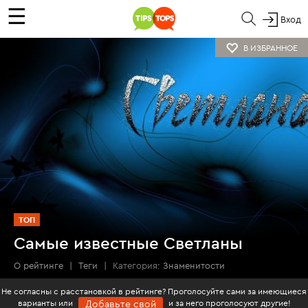
☰
Вход
В ИЗБРАННОЕ
ТОП
Самые известные Светланы
О рейтинге
|
Теги
|
Категория:
Знаменитости
Не согласны с расстановкой в рейтинге? Проголосуйте сами за имеющиеся
варианты или
и за него проголосуют другие!
Добавьте свой