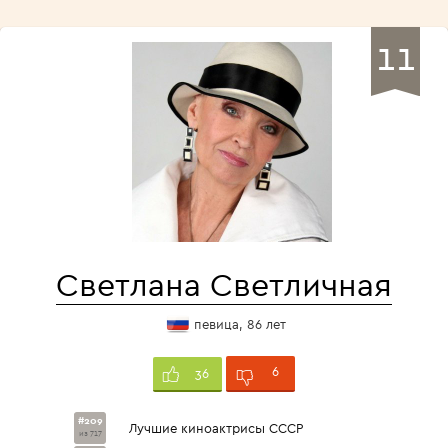
11
Светлана Светличная
певица, 86 лет
6
36
#209
Лучшие киноактрисы СССР
из 717