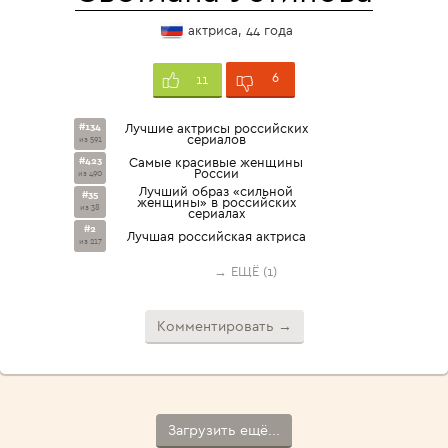
актриса, 44 года
6
11
#134
Лучшие актрисы российских
сериалов
из 591
#423
Самые красивые женщины
России
из 490
Лучший образ «сильной
#35
женщины» в российских
из 38
сериалах
#2
Лучшая российская актриса
из 217
→ ЕЩЁ (1)
Комментировать →
Загрузить ещё...