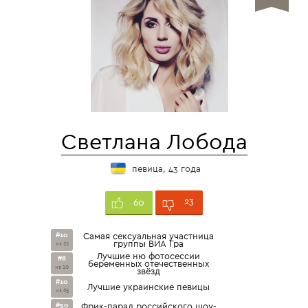
Светлана Лобода
певица, 43 года
23
60
#10
Самая сексуальная участница
группы ВИА Гра
из 22
Лучшие ню фотосессии
#8
беременных отечественных
из 10
звёзд
#10
Лучшие украинские певицы
из 65
#50
Фрик-парад российского шоу-