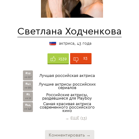
Светлана Ходченкова
актриса, 43 года
23
1539
#19
Лучшая российская актриса
из 217
#41
Лучшие актрисы российских
сериалов
из 591
#1
Российские актрисы,
раздевшиеся для Playboy
из 19
Cамая красивая актриса
#44
современного российского
из 248
кино
→ ЕЩЁ (13)
Комментировать →