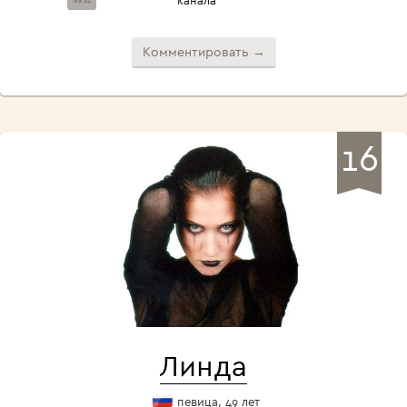
канала
из 61
Комментировать →
16
Линда
певица, 49 лет