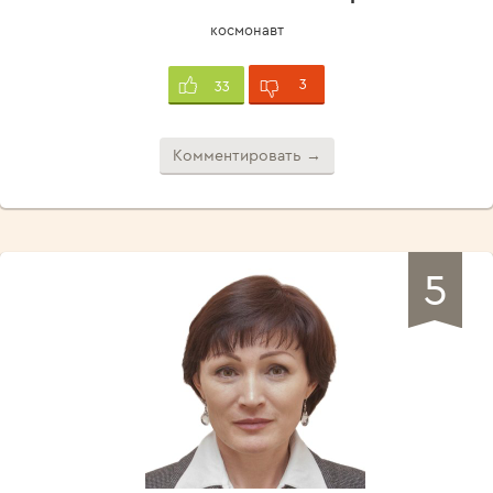
космонавт
3
33
Комментировать →
5