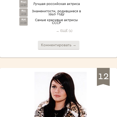
#141
Лучшая российская актриса
из 217
#11
Знаменитости, родившиеся в
1940 году
из 16
#76
Самые красивые актрисы
СССР
из 120
→ ЕЩЁ (1)
Комментировать →
12