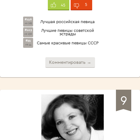
5
45
#156
Лучшая российская певица
из 165
#103
Лучшие певицы советской
эстрады
из 130
#35
Самые красивые певицы СССР
из 44
Комментировать →
9