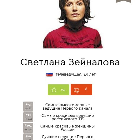
Светлана Зейналова
телеведущая, 49 лет
6
24
#13
Самые высокомерные
ведущие Первого канала
из 16
#91
Самые красивые ведущие
российского ТВ
из 142
#391
Самые красивые женщины
России
из 490
#16
Лучшие ведущие Первого