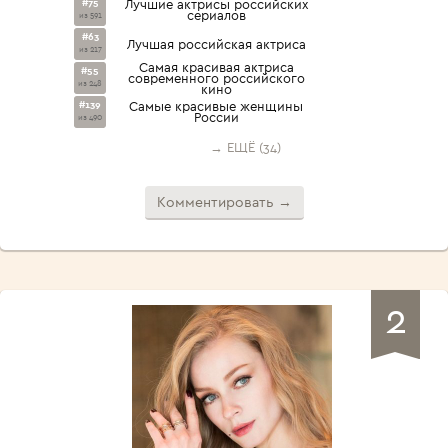
#75
Лучшие актрисы российских
сериалов
из 591
#63
Лучшая российская актриса
из 217
Cамая красивая актриса
#55
современного российского
из 248
кино
#139
Самые красивые женщины
России
из 490
→ ЕЩЁ (34)
Комментировать →
2