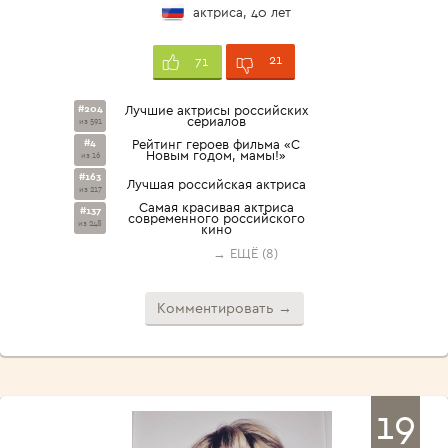
актриса, 40 лет
21
71
#204
Лучшие актрисы российских
сериалов
из 591
#4
Рейтинг героев фильма «С
Новым годом, мамы!»
из 16
#163
Лучшая российская актриса
из 217
Cамая красивая актриса
#137
современного российского
из 248
кино
→ ЕЩЁ (8)
Комментировать →
19