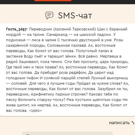
SMS-чат
Гость_3657
: Переводчик (Арсений Тарковский) Шах с бараньей
мордой — на троне. Самарканд — на шахской ладони. У
подножья — лиса в чалме С тысячью двустиший в уме. Розы
сахари́нной породы, Соловьиная пахлава́. Ах, восточные
переводы, Как болит от вас голова. Полуголый палач в
застенке Воду пьёт и таращит зе́нки. Всё равно. Мертвеца в
рядно́ Зашивают, пока темно. Спи без просыпу, царь природы,
Где твой меч и твои права? Ах, восточные переводы, Как болит
от вас голова. Да пребудет роза реди́фом, Да царит над
голодным тифом И солёной паршо́й степей Лунный выкормыш
— соловей. Для чего я лучшие годы Про́дал за чужие слова? Ах,
восточные переводы, Как болит от вас голова. Зазубрил ли ты,
переводчик, Арифметику парных строчек? Каково тебе по
песку Волочить старуху-тоску? Ржа пустыни щепотью соды Ни
жива шипит, ни мертва́. Ах, восточные переводы, Как болит от
вас голова. <1960>
написать ⤣