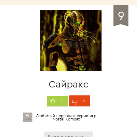
9
Сайракс
6
4
#3
Любимый персонаж серии игр
Mortal Kombat
из 24
Комментировать →