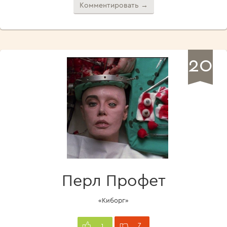
Комментировать →
20
Перл Профет
«Киборг»
7
1