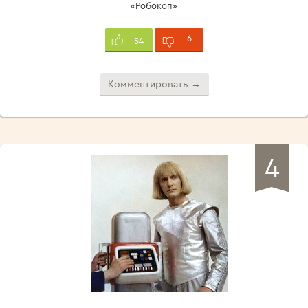
«Робокоп»
6
54
Комментировать →
4