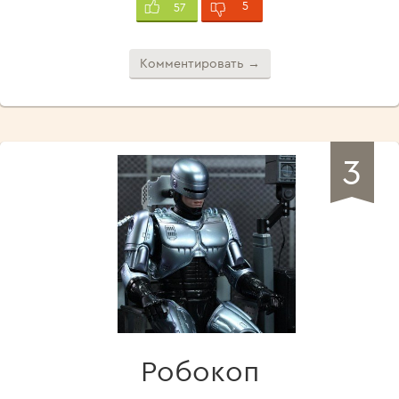
5
57
Комментировать →
3
Робокоп