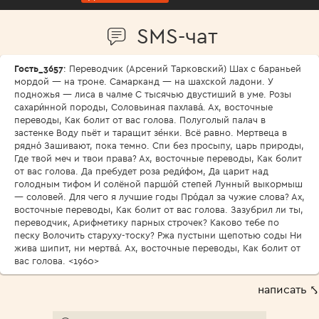
SMS-чат
Гость_3657
: Переводчик (Арсений Тарковский) Шах с бараньей
мордой — на троне. Самарканд — на шахской ладони. У
подножья — лиса в чалме С тысячью двустиший в уме. Розы
сахари́нной породы, Соловьиная пахлава́. Ах, восточные
переводы, Как болит от вас голова. Полуголый палач в
застенке Воду пьёт и таращит зе́нки. Всё равно. Мертвеца в
рядно́ Зашивают, пока темно. Спи без просыпу, царь природы,
Где твой меч и твои права? Ах, восточные переводы, Как болит
от вас голова. Да пребудет роза реди́фом, Да царит над
голодным тифом И солёной паршо́й степей Лунный выкормыш
— соловей. Для чего я лучшие годы Про́дал за чужие слова? Ах,
восточные переводы, Как болит от вас голова. Зазубрил ли ты,
переводчик, Арифметику парных строчек? Каково тебе по
песку Волочить старуху-тоску? Ржа пустыни щепотью соды Ни
жива шипит, ни мертва́. Ах, восточные переводы, Как болит от
вас голова. <1960>
написать ⤣