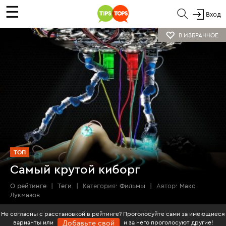
☰
Вход
В ИЗБРАННОЕ
ТОП
Самый крутой киборг
О рейтинге
|
Теги
|
Категория:
Фильмы
|
Автор:
Макс
Лукмазов
Не согласны с расстановкой в рейтинге? Проголосуйте сами за имеющиеся
варианты или
и за него проголосуют другие!
Добавьте свой