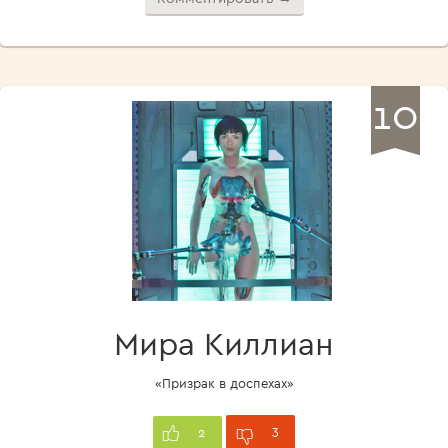
10
Мира Киллиан
«Призрак в доспехах»
3
2