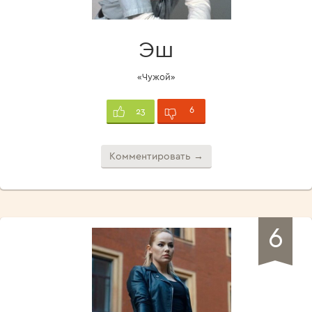
Эш
«Чужой»
6
23
Комментировать →
6