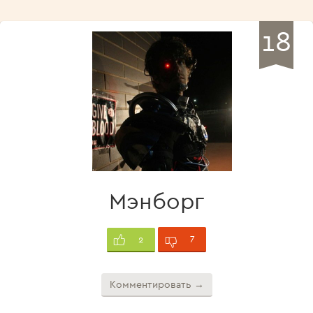
18
Мэнборг
7
2
Комментировать →