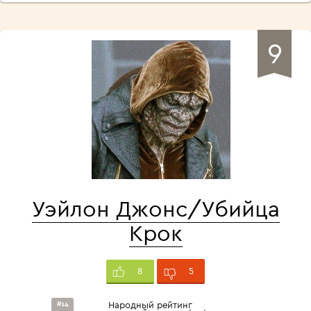
9
Уэйлон Джонс/Убийца
Крок
5
8
#14
Народный рейтинг