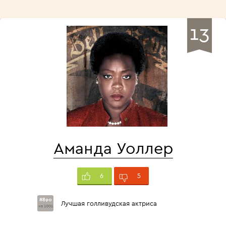
13
Аманда Уоллер
5
6
#890
Лучшая голливудская актриса
из 1001