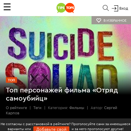
☰
Вход
В ИЗБРАННОЕ
ТОП
Топ персонажей фильма «Отряд
самоубийц»
О рейтинге
|
Теги
|
Категория:
Фильмы
|
Автор:
Сергей
Карпов
Не согласны с расстановкой в рейтинге? Проголосуйте сами за имеющиеся
варианты или
и за него проголосуют другие!
Добавьте свой