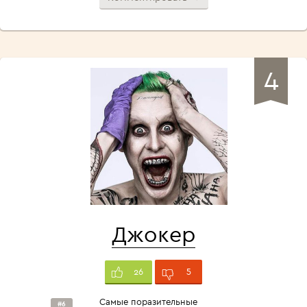
4
Джокер
5
26
Самые поразительные
#6