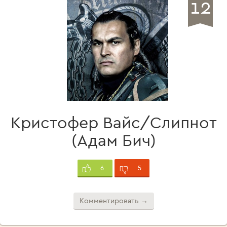
12
Кристофер Вайс/Слипнот
(Адам Бич)
5
6
Комментировать →