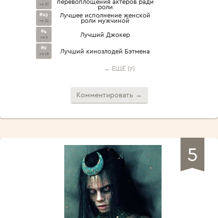
перевоплощения актеров ради
из 27
роли
#25
Лучшее исполнение женской
роли мужчиной
из 31
#4
Лучший Джокер
из 6
#9
Лучший кинозлодей Бэтмена
из 16
→ ЕЩЁ (7)
Комментировать →
5