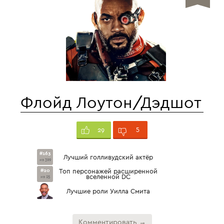
Флойд Лоутон/Дэдшот
5
29
#163
Лучший голливудский актёр
из 399
#20
Топ персонажей расширенной
вселенной DC
из 25
Лучшие роли Уилла Смита
Комментировать →