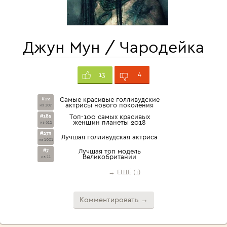
Джун Мун / Чародейка
4
13
#12
Самые красивые голливудские
актрисы нового поколения
из 107
#185
Топ-100 самых красивых
женщин планеты 2018
из 612
#273
Лучшая голливудская актриса
из 1001
#7
Лучшая топ модель
Великобритании
из 11
→ ЕЩЁ (1)
Комментировать →