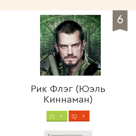
6
Рик Флэг (Юэль
Киннаман)
4
9
Комментировать →