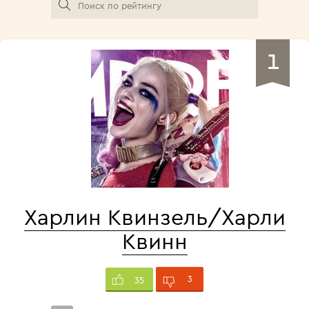
1
Харлин Квинзель/Харли
Квинн
3
35