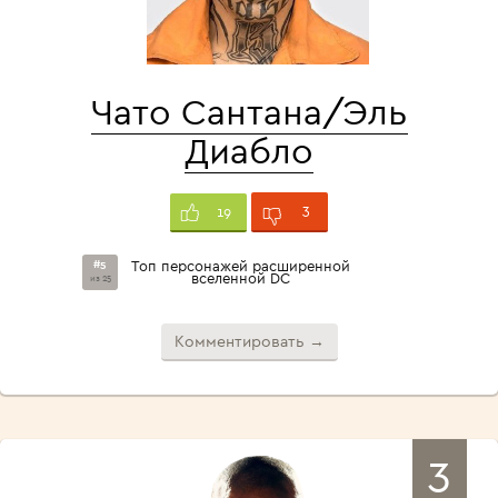
Чато Сантана/Эль
Диабло
3
19
#5
Топ персонажей расширенной
вселенной DC
из 25
Комментировать →
3