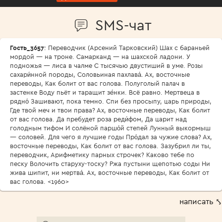
SMS-чат
Гость_3657
: Переводчик (Арсений Тарковский) Шах с бараньей
мордой — на троне. Самарканд — на шахской ладони. У
подножья — лиса в чалме С тысячью двустиший в уме. Розы
сахари́нной породы, Соловьиная пахлава́. Ах, восточные
переводы, Как болит от вас голова. Полуголый палач в
застенке Воду пьёт и таращит зе́нки. Всё равно. Мертвеца в
рядно́ Зашивают, пока темно. Спи без просыпу, царь природы,
Где твой меч и твои права? Ах, восточные переводы, Как болит
от вас голова. Да пребудет роза реди́фом, Да царит над
голодным тифом И солёной паршо́й степей Лунный выкормыш
— соловей. Для чего я лучшие годы Про́дал за чужие слова? Ах,
восточные переводы, Как болит от вас голова. Зазубрил ли ты,
переводчик, Арифметику парных строчек? Каково тебе по
песку Волочить старуху-тоску? Ржа пустыни щепотью соды Ни
жива шипит, ни мертва́. Ах, восточные переводы, Как болит от
вас голова. <1960>
написать ⤣