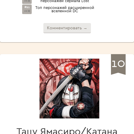
персонажей сериала Lost
из 35
#21
Топ персонажей расширенной
вселенной DC
из 25
Комментировать →
10
Тацу Ямасиро/Катана