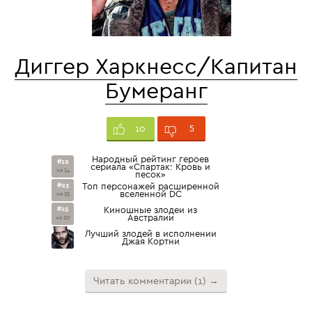
Диггер Харкнесс/Капитан
Бумеранг
5
10
Народный рейтинг героев
#12
сериала «Спартак: Кровь и
из 14
песок»
#23
Топ персонажей расширенной
вселенной DC
из 25
#15
Киношные злодеи из
Австралии
из 20
Лучший злодей в исполнении
Джая Кортни
Читать комментарии (1) →