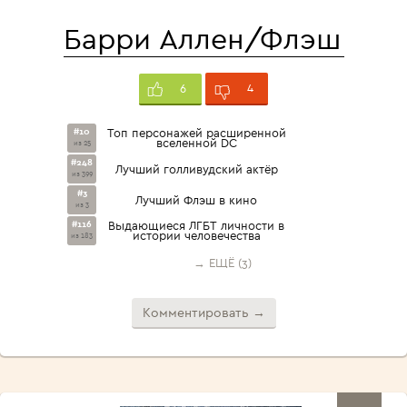
Барри Аллен/Флэш
4
6
#10
Топ персонажей расширенной
вселенной DC
из 25
#248
Лучший голливудский актёр
из 399
#3
Лучший Флэш в кино
из 3
#116
Выдающиеся ЛГБТ личности в
истории человечества
из 183
→ ЕЩЁ (3)
Комментировать →