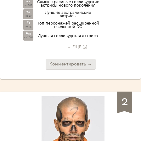
#2
Самые красивые голливудские
актрисы нового поколения
из 107
#4
Лучшие австралийские
актрисы
из 47
#1
Топ персонажей расширенной
вселенной DC
из 25
#75
Лучшая голливудская актриса
из 1001
→ ЕЩЁ (3)
Комментировать →
2