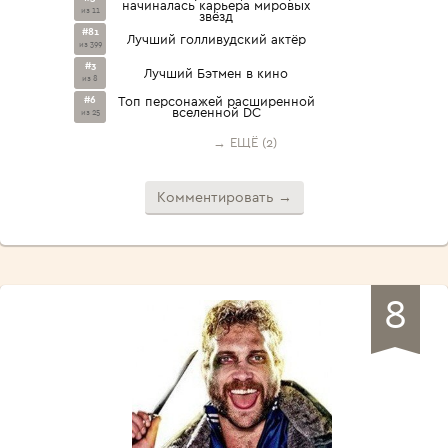
начиналась карьера мировых
из 11
звёзд
#81
Лучший голливудский актёр
из 399
#3
Лучший Бэтмен в кино
из 8
#6
Топ персонажей расширенной
вселенной DC
из 25
→ ЕЩЁ (2)
Комментировать →
8