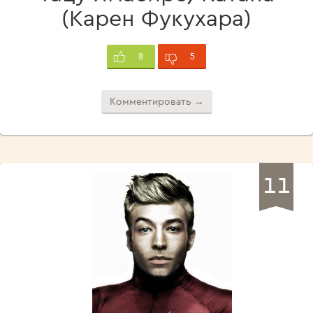
(Карен Фукухара)
5
8
Комментировать →
11