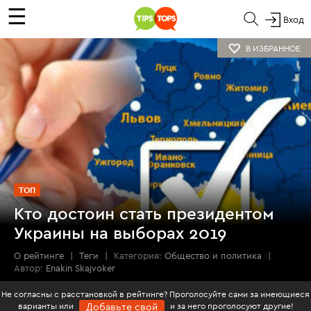
☰
Вход
В ИЗБРАННОЕ
ТОП
Кто достоин стать президентом
Украины на выборах 2019
О рейтинге
|
Теги
|
Категория:
Общество и политика
|
Автор:
Enakin Skajvoker
Не согласны с расстановкой в рейтинге? Проголосуйте сами за имеющиеся
варианты или
и за него проголосуют другие!
Добавьте свой