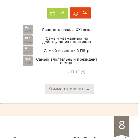
14
78
#70
Личность начала XXI века
из 73
#95
Самый уважаемый из
действующих политиков
из 104
#22
Самый известный Пётр
из 22
#16
Самый влиятельный президент
в мире
из 29
→ ЕЩЁ (2)
Комментировать →
8