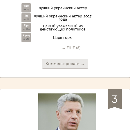
#20
Лучший украинский актёр
из 29
#2
Лучший украинский актёр 2017
года
из 77
#32
Самый уважаемый из
действующих политиков
из 104
#404
Царь горы
из 498
→ ЕЩЁ (6)
Комментировать →
3