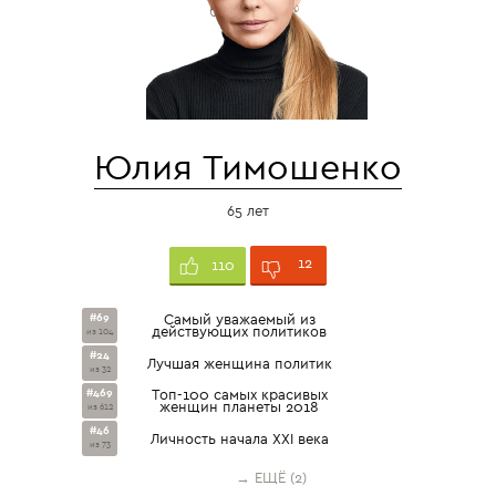
Юлия Тимошенко
65 лет
12
110
#69
Самый уважаемый из
действующих политиков
из 104
#24
Лучшая женщина политик
из 32
#469
Топ-100 самых красивых
женщин планеты 2018
из 612
#46
Личность начала XXI века
из 73
→ ЕЩЁ (2)