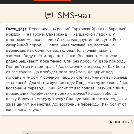
SMS-чат
Гость_3657
: Переводчик (Арсений Тарковский) Шах с бараньей
мордой — на троне. Самарканд — на шахской ладони. У
подножья — лиса в чалме С тысячью двустиший в уме. Розы
сахари́нной породы, Соловьиная пахлава́. Ах, восточные
переводы, Как болит от вас голова. Полуголый палач в
застенке Воду пьёт и таращит зе́нки. Всё равно. Мертвеца в
рядно́ Зашивают, пока темно. Спи без просыпу, царь природы,
Где твой меч и твои права? Ах, восточные переводы, Как болит
от вас голова. Да пребудет роза реди́фом, Да царит над
голодным тифом И солёной паршо́й степей Лунный выкормыш
— соловей. Для чего я лучшие годы Про́дал за чужие слова? Ах,
восточные переводы, Как болит от вас голова. Зазубрил ли ты,
переводчик, Арифметику парных строчек? Каково тебе по
песку Волочить старуху-тоску? Ржа пустыни щепотью соды Ни
жива шипит, ни мертва́. Ах, восточные переводы, Как болит от
вас голова. <1960>
написать ⤣