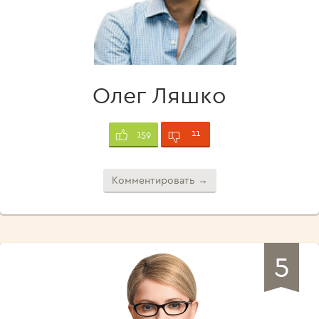
Олег Ляшко
11
159
Комментировать →
5