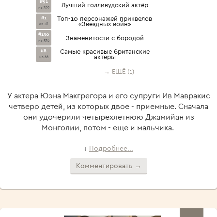
#51
Лучший голливудский актёр
из 399
#1
Топ-10 персонажей приквелов
«Звездных войн»
из 18
#130
Знаменитости с бородой
из 536
#8
Самые красивые британские
актеры
из 66
→ ЕЩЁ (1)
У актера Юэна Макгрегора и его супруги Ив Мавракис
четверо детей, из которых двое - приемные. Сначала
они удочерили четырехлетнюю Джамийан из
Монголии, потом - еще и мальчика.
Подробнее...
↓
Комментировать →