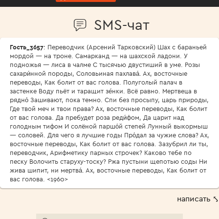
SMS-чат
Гость_3657
: Переводчик (Арсений Тарковский) Шах с бараньей
мордой — на троне. Самарканд — на шахской ладони. У
подножья — лиса в чалме С тысячью двустиший в уме. Розы
сахари́нной породы, Соловьиная пахлава́. Ах, восточные
переводы, Как болит от вас голова. Полуголый палач в
застенке Воду пьёт и таращит зе́нки. Всё равно. Мертвеца в
рядно́ Зашивают, пока темно. Спи без просыпу, царь природы,
Где твой меч и твои права? Ах, восточные переводы, Как болит
от вас голова. Да пребудет роза реди́фом, Да царит над
голодным тифом И солёной паршо́й степей Лунный выкормыш
— соловей. Для чего я лучшие годы Про́дал за чужие слова? Ах,
восточные переводы, Как болит от вас голова. Зазубрил ли ты,
переводчик, Арифметику парных строчек? Каково тебе по
песку Волочить старуху-тоску? Ржа пустыни щепотью соды Ни
жива шипит, ни мертва́. Ах, восточные переводы, Как болит от
вас голова. <1960>
написать ⤣