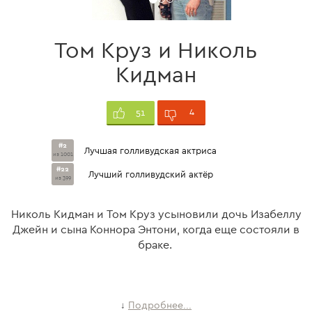
Том Круз и Николь
Кидман
4
51
#2
Лучшая голливудская актриса
из 1001
#22
Лучший голливудский актёр
из 399
Николь Кидман и Том Круз усыновили дочь Изабеллу
Джейн и сына Коннора Энтони, когда еще состояли в
браке.
Подробнее...
↓