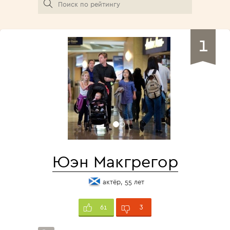
1
Юэн Макгрегор
актёр, 55 лет
3
61