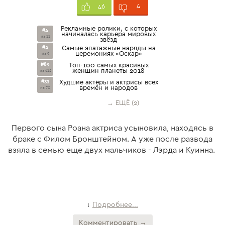
4
46
Рекламные ролики, с которых
#4
начиналась карьера мировых
из 11
звёзд
#2
Самые эпатажные наряды на
церемониях «Оскар»
из 9
#89
Топ-100 самых красивых
женщин планеты 2018
из 612
#33
Худшие актёры и актрисы всех
времён и народов
из 70
→ ЕЩЁ (2)
Первого сына Роана актриса усыновила, находясь в
браке с Филом Бронштейном. А уже после развода
взяла в семью еще двух мальчиков - Лэрда и Куинна.
Подробнее...
↓
Комментировать →