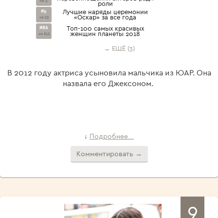
из 27
роли
#5
Лучшие наряды церемонии
«Оскар» за все года
из 13
#86
Топ-100 самых красивых
женщин планеты 2018
из 612
→ ЕЩЁ (3)
В 2012 году актриса усыновила мальчика из ЮАР. Она
назвала его Джексоном.
Подробнее...
↓
Комментировать →
9