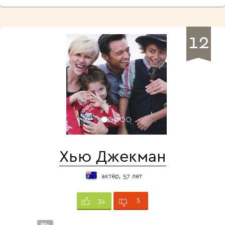
12
Хью Джекман
актёр, 57 лет
5
34
#64