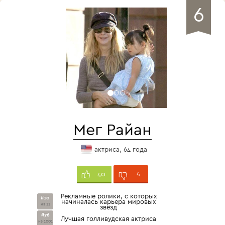
6
Мег Райан
актриса, 64 года
4
40
Рекламные ролики, с которых
#10
начиналась карьера мировых
из 11
звёзд
#76
Лучшая голливудская актриса
из 1001