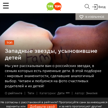
☰
Вход
В ИЗБРАННОЕ
ТОП
Западные звезды, усыновившие
детей
Мы уже рассказывали вам о
российских звездах, в
семьях которых есть приемные дети
. В этой подборке
- мировые знаменитости, сделавшие аналогичный
выбор. Читаем и любуемся на фото счастливых
родителей и их детей!
О рейтинге
|
Теги
|
Категории:
Дети
|
Автор:
Эмилия
Не согласны с расстановкой в рейтинге? Проголосуйте сами за имеющиеся
варианты или
и за него проголосуют другие!
Добавьте свой