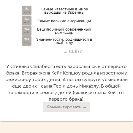
#3
Самые известные в мире
выходцы из Украины
из 15
#15
Самые великие американцы
из 262
#14
Ваш любимый современный
режиссер
из 80
#14
Знаменитости, родившиеся в
1946 году
из 43
→ ЕЩЁ (1)
У Стивена Спилберга есть взрослый сын от первого
брака. Вторая жена Кейт Кепшоу родила известному
режиссеру троих детей. А потом супруги усыновили
еще двоих - сына Тео и дочь Микаэлу. В общей
сложности в семье 7 детей (включая сына Кейт от
первого брака).
Комментировать →