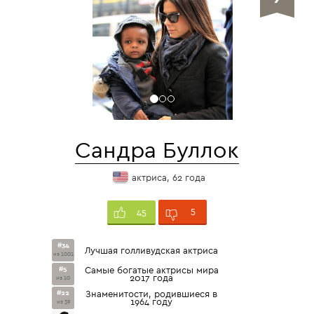
Сандра Буллок
актриса, 62 года
5
45
#34
Лучшая голливудская актриса
из 1001
#5
Самые богатые актрисы мира
2017 года
из 10
#22
Знаменитости, родившиеся в
1964 году
из 39