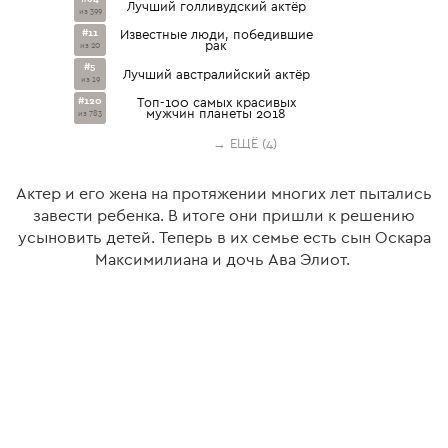
Лучший голливудский актёр
из 399
#11
Известные люди, победившие
рак
из 20
#5
Лучший австралийский актёр
из 19
#120
Топ-100 самых красивых
мужчин планеты 2018
из 783
→ ЕЩЁ (4)
Актер и его жена на протяжении многих лет пытались
завести ребенка. В итоге они пришли к решению
усыновить детей. Теперь в их семье есть сын Оскара
Максимилиана и дочь Ава Элиот.