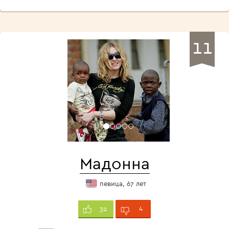
11
Мадонна
певица, 67 лет
4
32