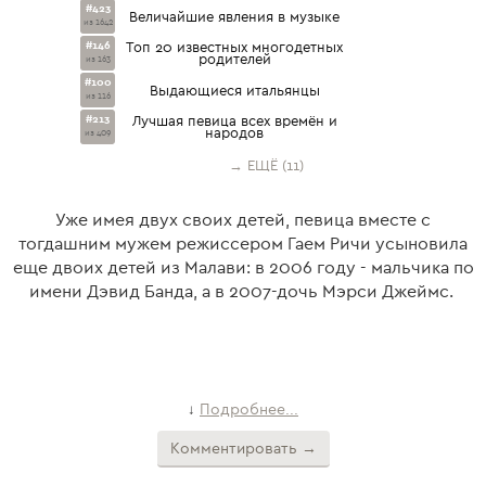
#423
Величайшие явления в музыке
из 1642
#146
Топ 20 известных многодетных
родителей
из 163
#100
Выдающиеся итальянцы
из 116
#213
Лучшая певица всех времён и
народов
из 409
→ ЕЩЁ (11)
Уже имея двух своих детей, певица вместе с
тогдашним мужем режиссером Гаем Ричи усыновила
еще двоих детей из Малави: в 2006 году - мальчика по
имени Дэвид Банда, а в 2007-дочь Мэрси Джеймс.
Подробнее...
↓
Комментировать →