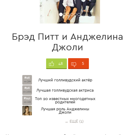
Брэд Питт и Анджелина
Джоли
5
48
#26
Лучший голливудский актёр
из 399
#96
Лучшая голливудская актриса
из 1001
#141
Топ 20 известных многодетных
родителей
из 163
Лучшая роль Анджелины
Джоли
→ ЕЩЁ (1)