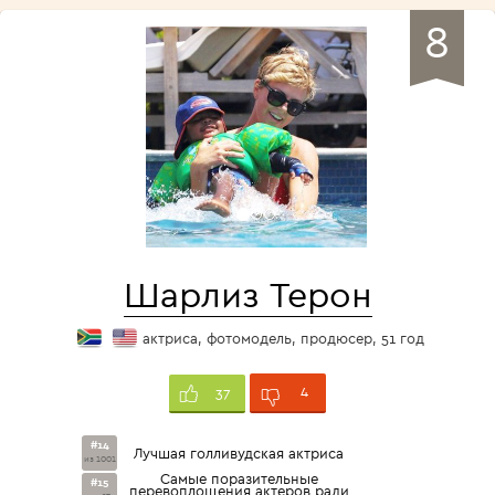
8
Шарлиз Терон
актриса, фотомодель, продюсер, 51 год
4
37
#14
Лучшая голливудская актриса
из 1001
Самые поразительные
#15
перевоплощения актеров ради