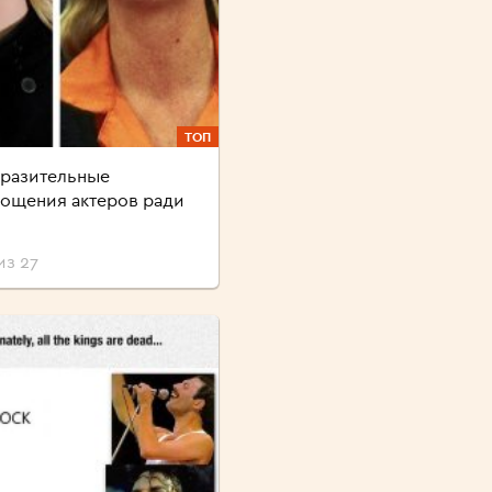
ТОП
разительные
ощения актеров ради
из 27