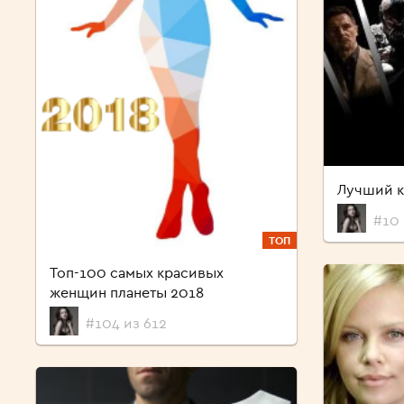
Лучший к
#10 
ТОП
Топ-100 самых красивых
женщин планеты 2018
#104 из 612