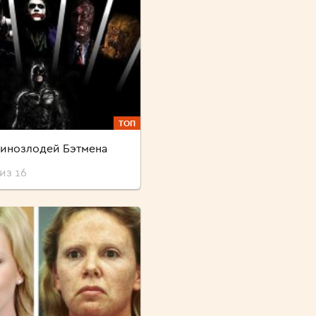
ТОП
инозлодей Бэтмена
из 16