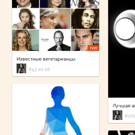
ТОП
Известные вегетарианцы
#43 из 96
Лучшая а
#109