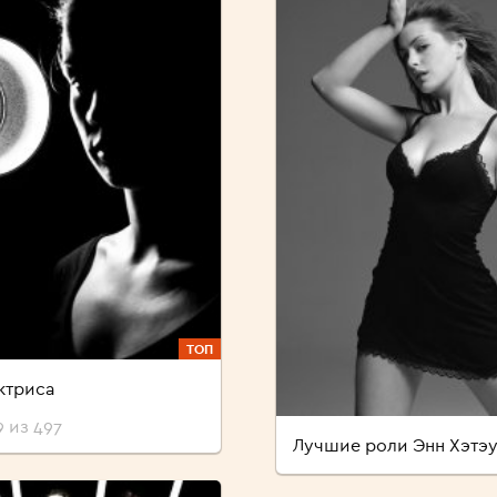
ТОП
ктриса
 из 497
Лучшие роли Энн Хэтэ