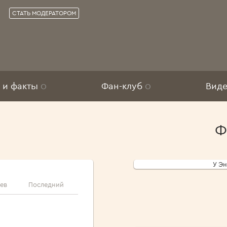
СТАТЬ МОДЕРАТОРОМ
 и факты
0
Фан-клуб
0
Вид
Ф
У Эн
ев
Последний