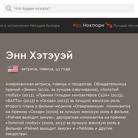
#25
Ноктюрн
Методие Бужора
Лучшая песня в исполнении М
Энн Хэтэуэй
актриса, певица, 43 года
Американская актриса, певица и продюсер. Обладательница
премий «Эмми» (2010, за лучшее озвучивание), «Золотой
глобус» (2013), «Премии Гильдии киноактёров США» (2013),
«BAFTA» (2013) и «Оскар» (2013) за лучшую женскую роль
второго плана в фильме-мюзикле «Отверженные». Номинантка
на премию «Оскар» (2009) за лучшую женскую роль в фильме
«Рэйчел выходит замуж», двукратная номинантка на премию
«Золотой глобус» (2009, 2011) за лучшую женскую роль в
фильмах «Рэйчел выходит замуж» и «Любовь и другие
лекарства».