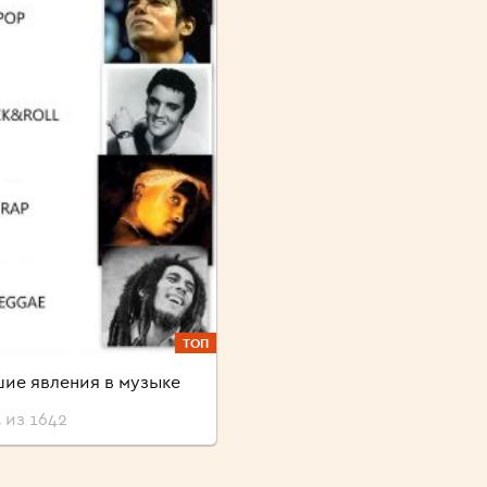
ТОП
ие явления в музыке
 из 1642