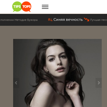
#4
Синяя вечность
ие Бужора
Лучшая песня в исполнении 