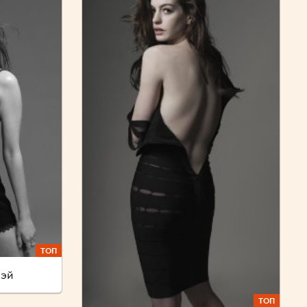
ТОП
уэй
ТОП