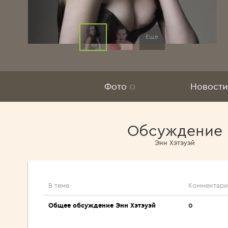
Еще
Фото
0
Новости
Обсуждение
Энн Хэтэуэй
В теме
Комментари
Общее обсуждение Энн Хэтэуэй
0