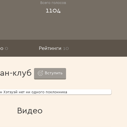
Всего голосов
1104
ео
0
Рейтинги
10
ан-клуб
Вступить
н Хэтэуэй нет ни одного поклонника
Видео