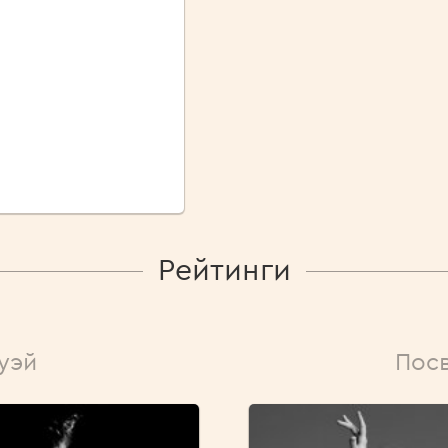
Рейтинги
уэй
Пос