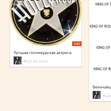
ТОП
Лучшая голливудская актриса
#157 из 1001
Величайш
#413