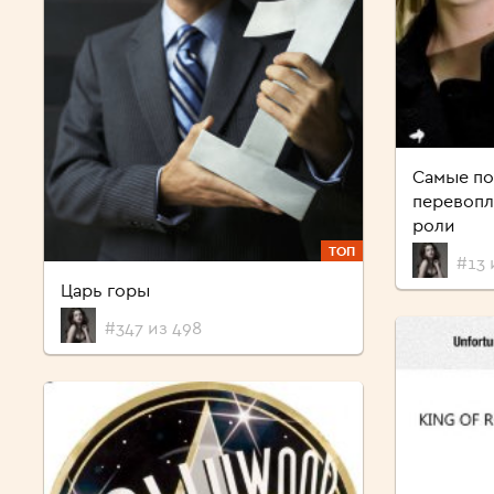
Самые по
перевопл
роли
ТОП
#13 
Царь горы
#347 из 498