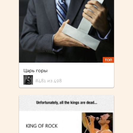
ТОП
Царь горы
#481 из 498