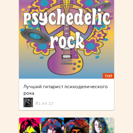
ТОП
Лучший гитарист психоделического
рока
#1 из 27