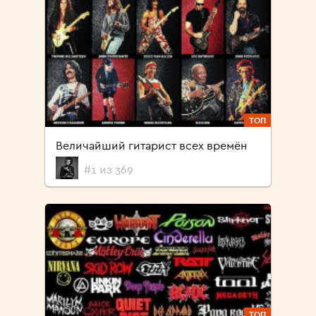
ТОП
Величайший гитарист всех времён
#1 из 369
ТОП