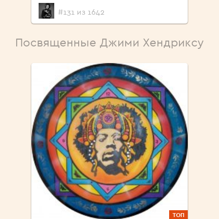
#131 из 1642
Посвященные Джими Хендриксу
ТОП