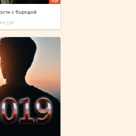
ТОП
ости с бородой
из 536