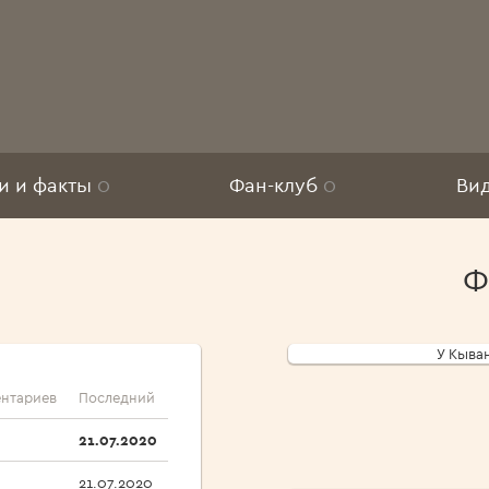
и и факты
0
Фан-клуб
0
Ви
Ф
У Кыва
нтариев
Последний
21.07.2020
21.07.2020