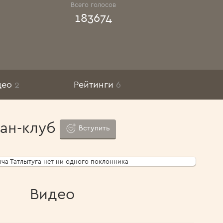
Всего голосов
183674
део
2
Рейтинги
6
ан-клуб
Вступить
нча Татлытуга нет ни одного поклонника
Видео