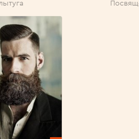
лытуга
Посвящ