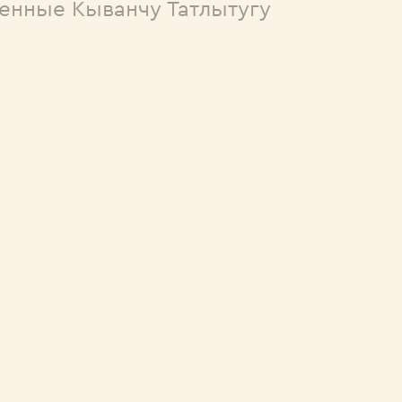
енные Кыванчу Татлытугу