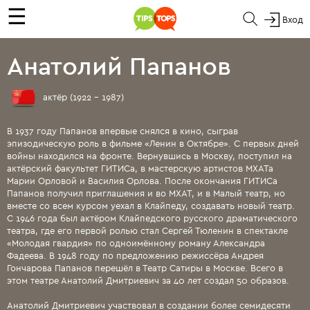
☰
Вход
Анатолий Папанов
актёр (1922 - 1987)
В 1937 году Папанов впервые снялся в кино, сыграв
эпизодическую роль в фильме «Ленин в Октябре». С первых дней
войны находился на фронте. Вернувшись в Москву, поступил на
актёрский факультет ГИТИСа, в мастерскую артистов МХАТа
Марии Орловой и Василия Орлова. После окончания ГИТИСа
Папанов получил приглашения и во МХАТ, и в Малый театр, но
вместе со всем курсом уехал в Клайпеду, создавать новый театр.
С 1946 года был актёром Клайпедского русского драматического
театра, где его первой ролью стал Сергей Тюленин в спектакле
«Молодая гвардия» по одноимённому роману Александра
Фадеева. В 1948 году по предложению режиссёра Андрея
Гончарова Папанов перешёл в Театр Сатиры в Москве. Всего в
этом театре Анатолий Дмитриевич за 40 лет создал 50 образов.
Анатолий Дмитриевич участвовал в создании более семидесяти