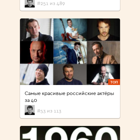
#251 из 489
ТОП
Самые красивые российские актёры
за 40
#53 из 113