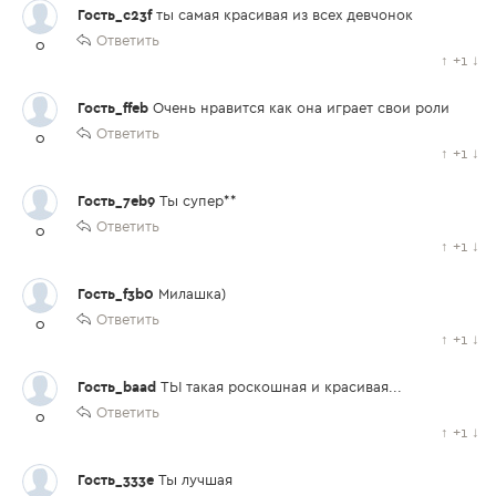
Гость_c23f
ты самая красивая из всех девчонок
Ответить
0
↑
+1
↓
Гость_ffeb
Очень нравится как она играет свои роли
Ответить
0
↑
+1
↓
Гость_7eb9
Ты супер**
Ответить
0
↑
+1
↓
Гость_f3b0
Милашка)
Ответить
0
↑
+1
↓
Гость_baad
ТЫ такая роскошная и красивая...
Ответить
0
↑
+1
↓
Гость_333e
Ты лучшая