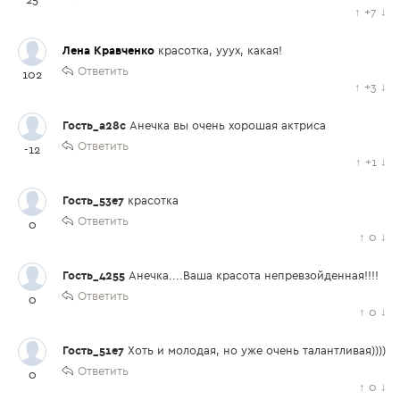
↑
+7
↓
Лена Кравченко
красотка, ууух, какая!
Ответить
102
↑
+3
↓
Гость_a28c
Анечка вы очень хорошая актриса
Ответить
-12
↑
+1
↓
Гость_53e7
красотка
Ответить
0
↑
0
↓
Гость_4255
Анечка....Ваша красота непревзойденная!!!!
Ответить
0
↑
0
↓
Гость_51e7
Хоть и молодая, но уже очень талантливая))))
Ответить
0
↑
0
↓