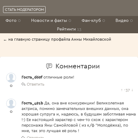
СТАТЬ МОДЕРАТОРОМ
Фото
0
Новости и факты
0
Фан-клуб
0
Видео
0
Рейтинги
13
← на главную страницу профайла Анны Михайловской
Комментарии
Гость_d69f
отличные роли!
Ответить
0
↑
-37
↓
Гость_491b
Да, она вне конкуренции! Великолепная
актриса, помимо замечательных внешних данных, она
0
хорошая супруга и, надеюсь, в будущем заботливая мама
!:) Ее настоящий характер с чем-то схож с характером
персонажа Яны Самойловой ( из к/ф "Молодёжка), по
мне, так это лучшая её роль !
Ответить