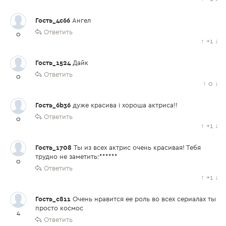
Гость_4c66
Ангел
Ответить
0
↑
+1
↓
Гость_1524
Дайк
Ответить
0
↑
0
↓
Гость_6b36
дуже красива і хороша актриса!!
Ответить
0
↑
+1
↓
Гость_1708
Ты из всех актрис очень красивая! Тебя
трудно не заметить:******
0
Ответить
↑
+1
↓
Гость_c811
Очень нравится ее роль во всех сериалах ты
просто космос
4
Ответить