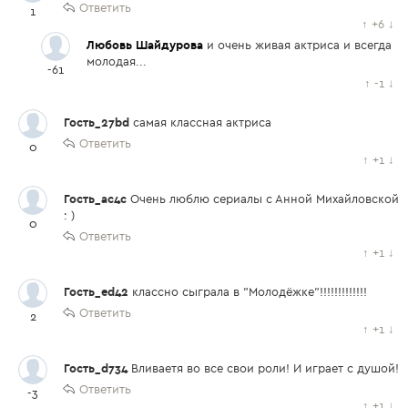
Ответить
1
↑
+6
↓
Любовь Шайдурова
и очень живая актриса и всегда
молодая...
-61
↑
-1
↓
Гость_27bd
самая классная актриса
Ответить
0
↑
+1
↓
Гость_ac4c
Очень люблю сериалы с Анной Михайловской
: )
0
Ответить
↑
+1
↓
Гость_ed42
классно сыграла в "Молодёжке"!!!!!!!!!!!!!
Ответить
2
↑
+1
↓
Гость_d734
Вливаетя во все свои роли! И играет с душой!
Ответить
-3
↑
+1
↓