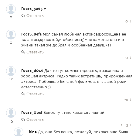
Гость_5a25
♥
Ответить
0
↑
0
↓
Гость_8efa
Моя самая любимая актриса!Восхищена ее
талантом,красотой,и обоянием;)Мне кажется она и в
0
жизни такая же добрая,и особенная девушка)
Ответить
↑
0
↓
Гость_d049
Да что тут комментировать, красавица и
хорошая актриса. Редко таких встретишь, прирожденная
-2
актриса! Побольше бы с ней фильмов, в главной роли
естесственно ;)
Ответить
↑
-2
↓
Гость_0bcf
Венок тут, мне кажется лишний
Ответить
15
↑
+3
↓
irina
Да, она без венка, пожалуй, покрасивше была