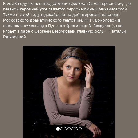
В 2008 году вышло продолжение фильма «Самая красивая», где
главной героиней уже является персонаж Анны Михайловской.
Также в 2008 году в декабре Анна дебютировала на сцене
Московского драматического театра им. М. Н. Ермоловой в
спектакле «Александр Пушкин» (режиссёр В. Безруков.), где
играет в паре с Сергеем Безруковым главную роль — Натальи
Гончаровой.