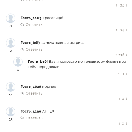
↑
-34
↓
Гость_1103
красавица!!
Ответить
0
↑
-24
↓
Гость_b6f7
замечательная актриса
Ответить
2
↑
+16
↓
Гость_b16f
Вау я кокрасто по телевизору фильм про
тебя передовали
0
↑
-1
↓
Гость_16a6
нормик
Ответить
-3
↑
0
↓
Гость_41ae
АНГЕЛ
Ответить
13
↑
0
↓