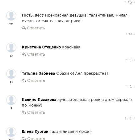
↑
+3
↓
Гость_8ec7
Прекрасная девушка, талантливая, милая,
очень замечательная актриса!
-2
Ответить
↑
0
↓
Кристина Стеценко
красивая
Ответить
0
↑
-1
↓
Татьяна Забнева
Обажаю) Аня прекрастна)
Ответить
0
↑
-1
↓
Ксения Казакова
лучшая женская роль в этом сериале
по-моему)
1
Ответить
↑
+1
↓
Елена Курган
Талантливая и яркая)
Ответить
25