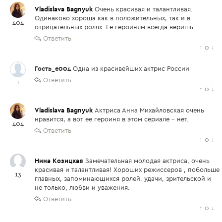
Vladislava Bagnyuk
Очень красивая и талантливая.
Одинаково хороша как в положительных, так и в
404
отрицательных ролях. Ее героиням всегда веришь
Ответить
↑
0
↓
Гость_e004
Одна из красивейших актрис России
Ответить
1
↑
0
↓
Vladislava Bagnyuk
Актриса Анна Михайловская очень
нравится, а вот ее героиня в этом сериале - нет.
404
Ответить
↑
0
↓
Нина Козицкая
Замечательная молодая актриса, очень
красивая и талантливая! Хороших режиссеров , побольше
13
главных, запоминающихся ролей, удачи, зрительской и
не только, любви и уважения.
Ответить
↑
0
↓