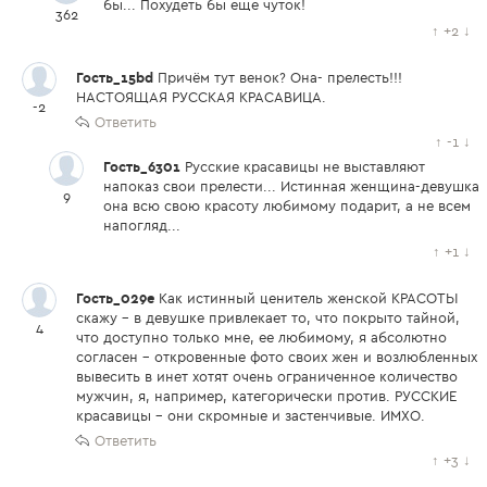
бы... Похудеть бы еще чуток!
362
↑
+2
↓
Гость_15bd
Причём тут венок? Она- прелесть!!!
НАСТОЯЩАЯ РУССКАЯ КРАСАВИЦА.
-2
Ответить
↑
-1
↓
Гость_6301
Русские красавицы не выставляют
напоказ свои прелести... Истинная женщина-девушка
9
она всю свою красоту любимому подарит, а не всем
напогляд...
↑
+1
↓
Гость_029e
Как истинный ценитель женской КРАСОТЫ
скажу - в девушке привлекает то, что покрыто тайной,
4
что доступно только мне, ее любимому, я абсолютно
согласен - откровенные фото своих жен и возлюбленных
вывесить в инет хотят очень ограниченное количество
мужчин, я, например, категорически против. РУССКИЕ
красавицы - они скромные и застенчивые. ИМХО.
Ответить
↑
+3
↓