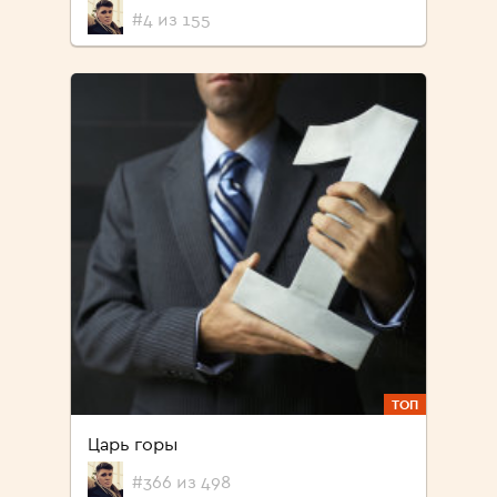
#4 из 155
ТОП
Царь горы
#366 из 498