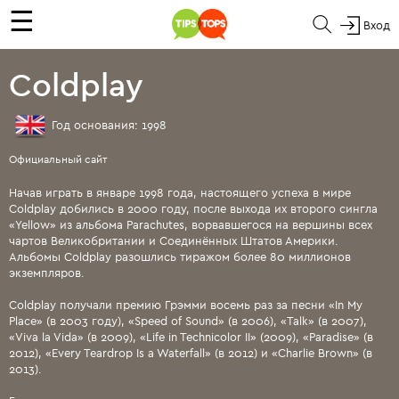
☰
Вход
Coldplay
Год основания: 1998
Официальный сайт
Начав играть в январе 1998 года, настоящего успеха в мире
Coldplay добились в 2000 году, после выхода их второго сингла
«Yellow» из альбома Parachutes, ворвавшегося на вершины всех
чартов Великобритании и Соединённых Штатов Америки.
Альбомы Coldplay разошлись тиражом более 80 миллионов
экземпляров.
Coldplay получали премию Грэмми восемь раз за песни «In My
Place» (в 2003 году), «Speed of Sound» (в 2006), «Talk» (в 2007),
«Viva la Vida» (в 2009), «Life in Technicolor II» (2009), «Paradise» (в
2012), «Every Teardrop Is a Waterfall» (в 2012) и «Charlie Brown» (в
2013).