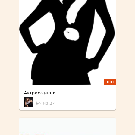
ТОП
Актриса июня
#5 из 27