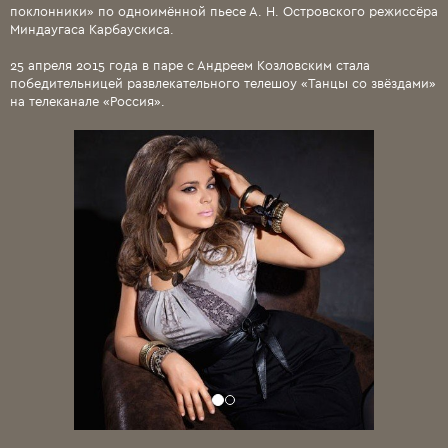
поклонники» по одноимённой пьесе А. Н. Островского режиссёра
Миндаугаса Карбаускиса.
25 апреля 2015 года в паре с Андреем Козловским стала
победительницей развлекательного телешоу «Танцы со звёздами»
на телеканале «Россия».