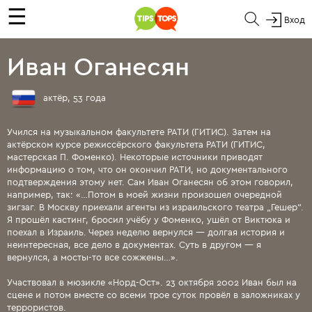
☰
Вход
Иван Оганесян
актёр, 53 года
Учился на музыкальном факультете РАТИ (ГИТИС). Затем на
актёрском курсе режиссёрского факультета РАТИ (ГИТИС,
мастерская П. Фоменко). Некоторые источники приводят
информацию о том, что он окончил РАТИ, но документального
подтверждения этому нет. Сам Иван Оганесян об этом говорил,
например, так: «…Потом в моей жизни произошел очередной
зигзаг. В Москву приехали агенты из израильского театра „Гешер“.
Я прошёл кастинг, бросил учёбу у Фоменко, ушёл от Виктюка и
поехал в Израиль. Через неделю вернулся — долгая история и
неинтересная, все дело в документах. Суть в другом — я
вернулся, а мосты-то все сожжены…».
Участвовал в мюзикле «Норд-Ост». 23 октября 2002 Иван был на
сцене и потом вместе со всеми трое суток провёл в заложниках у
террористов.