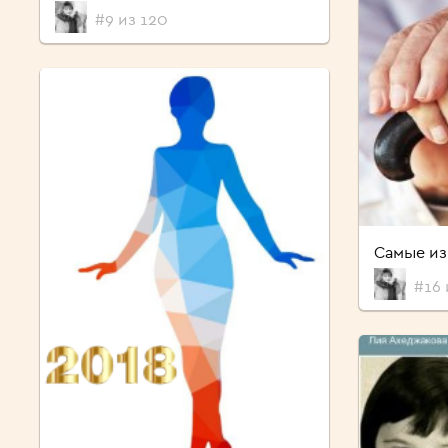
#9 из 120
Самые из
#16 