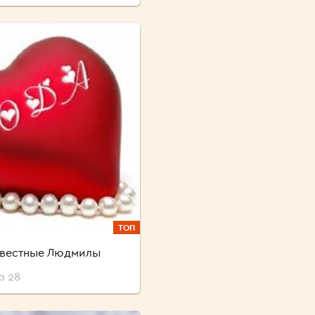
ТОП
звестные Людмилы
з 28