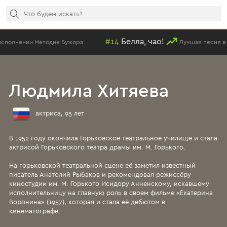
#14
Белла, чао!
Бужора
Лучшая песня в исполнении Методие
Людмила Хитяева
актриса, 95 лет
В 1952 году окончила Горьковское театральное училище и стала
актрисой Горьковского театра драмы им. М. Горького.
На горьковской театральной сцене её заметил известный
писатель Анатолий Рыбаков и рекомендовал режиссёру
киностудии им. М. Горького Исидору Анненскому, искавшему
исполнительницу на главную роль в своем фильме «Екатерина
Воронина» (1957), которая и стала её дебютом в
кинематографе.