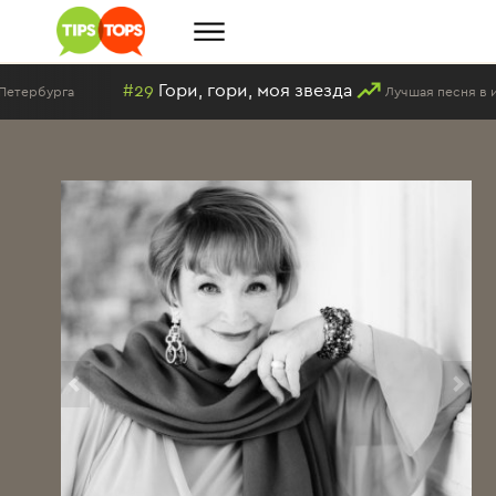
29
Гори, гори, моя звезда
Лучшая песня в исполнении Методие 