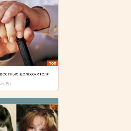
ТОП
вестные долгожители
из 80