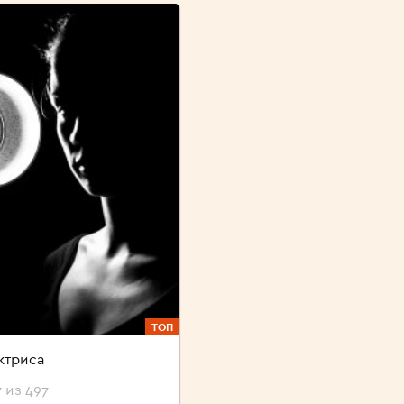
ТОП
ктриса
 из 497