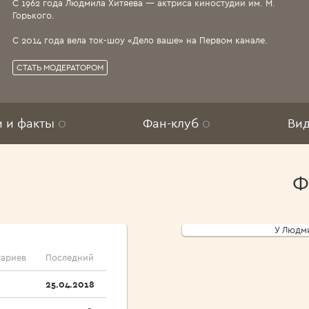
С 1962 года Людмила Хитяева — актриса киностудии им. М.
Горького.
С 2014 года вела ток-шоу «Дело ваше» на Первом канале.
СТАТЬ МОДЕРАТОРОМ
и и факты
0
Фан-клуб
0
Ви
Ф
У Людми
ариев
Последний
25.04.2018