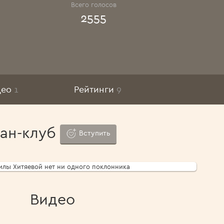
Всего голосов
2555
део
1
Рейтинги
9
ан-клуб
Вступить
лы Хитяевой нет ни одного поклонника
Видео