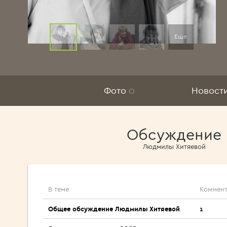
Еще
Фото
0
Новост
Обсуждение
Людмилы Хитяевой
В теме
Коммент
Общее обсуждение Людмилы Хитяевой
1