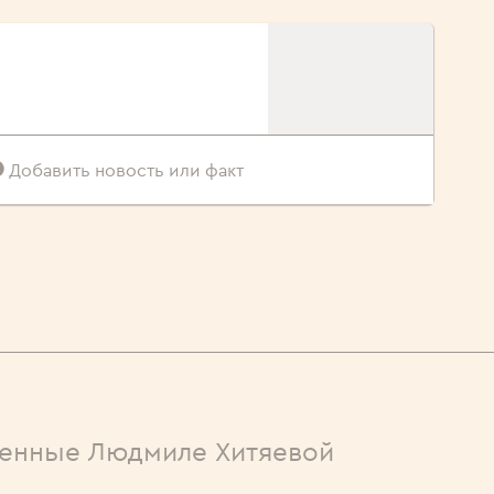
Добавить новость или факт
енные Людмиле Хитяевой