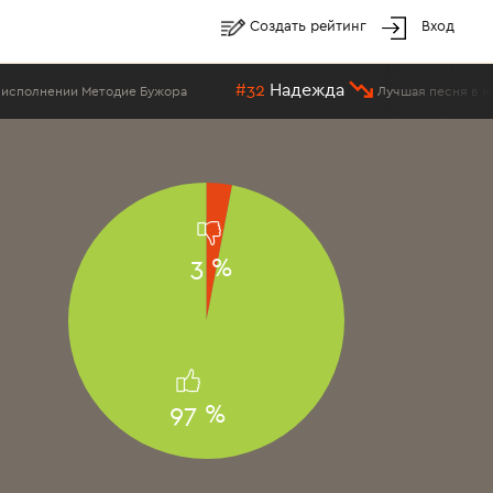
Создать рейтинг
Вход
#32
Надежда
 Бужора
Лучшая песня в исполнении Методие Б
3 %
97 %