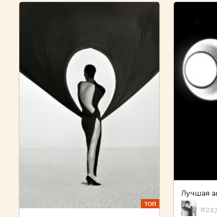
Лучшая а
ТОП
#227