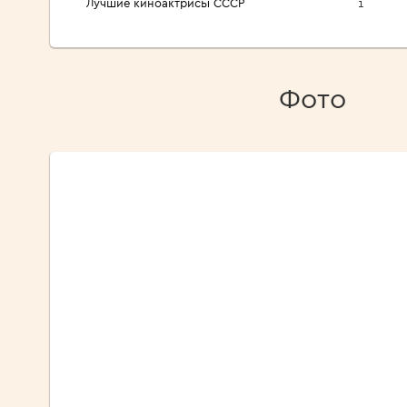
Лучшие киноактрисы СССР
1
Фото