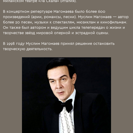
миланском театре «Ла Скала» (Италия).
В концертном репертуаре Магомаева было более 600
произведений (арии, романсы, песни). Муслим Магомаев — автор
более 20 песен, музыки к спектаклям, мюзиклам и кинофильмам.
Он также был автором и ведущим цикла телепередач о жизни и
творчестве звёзд мировой оперной и эстрадной сцены.
В 1998 году Муслим Магомаев принял решение остановить
творческую деятельность.