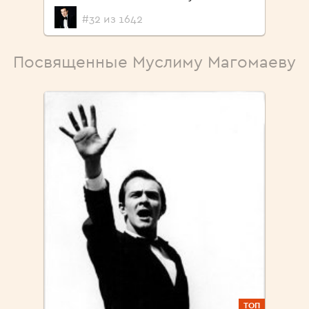
#32 из 1642
Посвященные Муслиму Магомаеву
ТОП