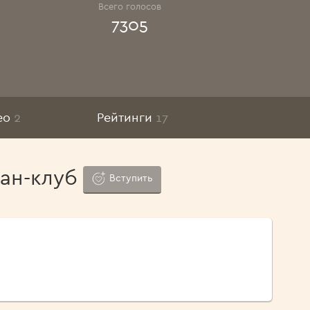
Всего голосов
7305
ео
2
Рейтинги
17
ан-клуб
Вступить