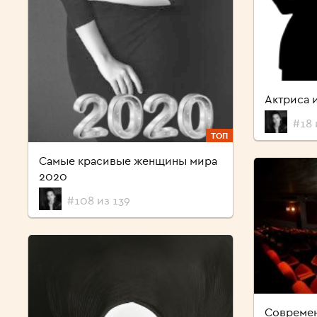
Актриса 
#18 
ТОП
Самые красивые женщины мира
2020
#108 из 139
Современ