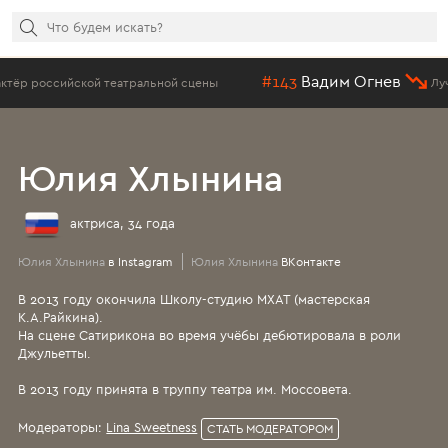
#143
Вадим Огнев
еатральной сцены
Лучший сериальный п
Юлия Хлынина
актриса, 34 года
Юлия Хлынина
в Instagram
Юлия Хлынина
ВКонтакте
В 2013 году окончила Школу-студию МХАТ (мастерская
К.А.Райкина).
На сцене Сатирикона во время учёбы дебютировала в роли
Джульетты.
В 2013 году принята в труппу театра им. Моссовета.
Модераторы:
Lina Sweetness
СТАТЬ МОДЕРАТОРОМ