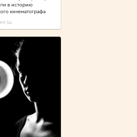
йти в историю
ого кинематографа
из 54