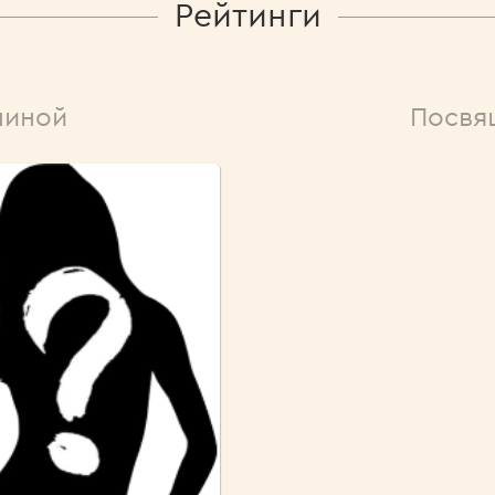
Рейтинги
ниной
Посвя