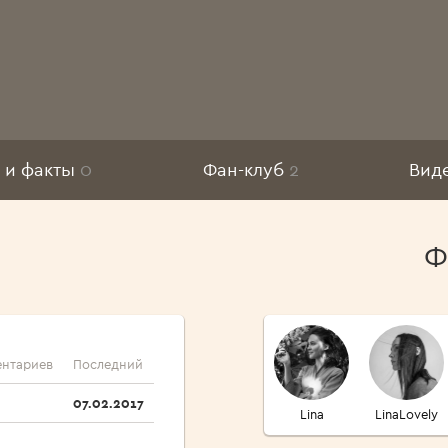
Еще
 и факты
0
Фан-клуб
2
Вид
Ф
нтариев
Последний
07.02.2017
Lina
LinaLovely
Sweetness