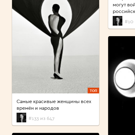
могут во
российск
#10 
ТОП
Самые красивые женщины всех
времён и народов
#133 из 647