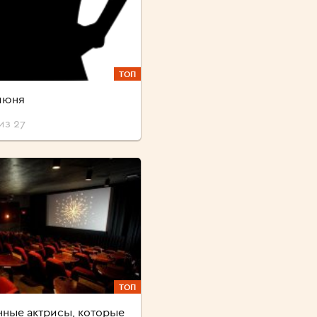
ТОП
июня
из 27
ТОП
ные актрисы, которые