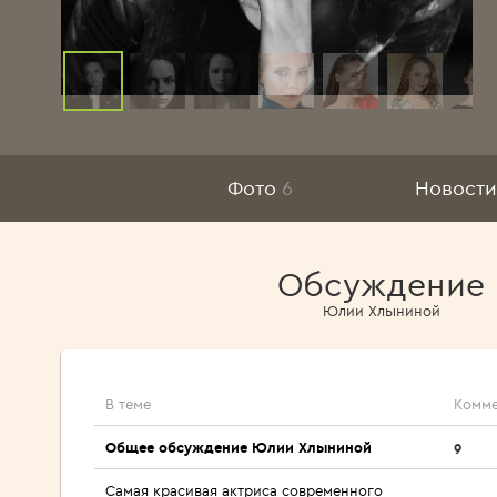
Фото
6
Новости
Обсуждение
Юлии Хлыниной
В теме
Комме
Общее обсуждение Юлии Хлыниной
9
Cамая красивая актриса современного