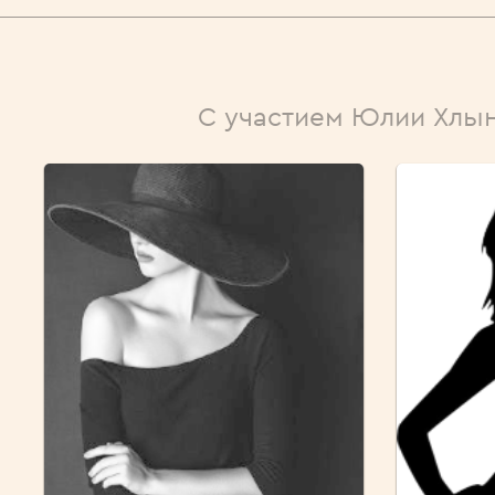
С участием Юлии Хлы