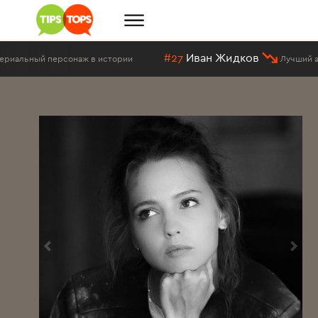
#27
Иван Жидков
ж в истории
Лучший актёр российской т