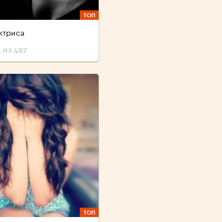
ТОП
ктриса
 из 497
ТОП