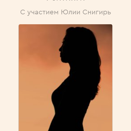
С участием Юлии Снигирь