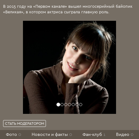
В 2015 году на «Первом канале» вышел многосерийный байопик
«Великая», в котором актриса сыграла главную роль.
СТАТЬ МОДЕРАТОРОМ
Фото
0
Новости и факты
0
Фан-клуб
1
Видео
0