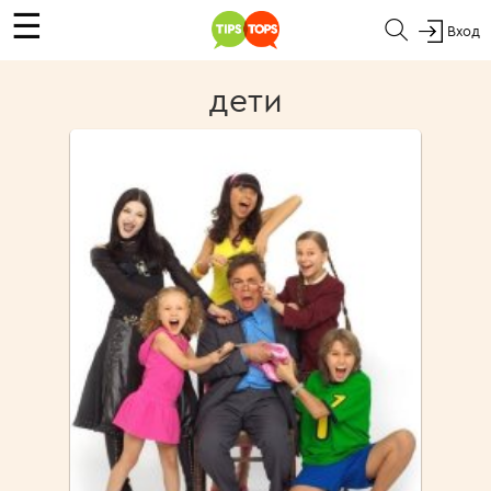
☰
Вход
дети