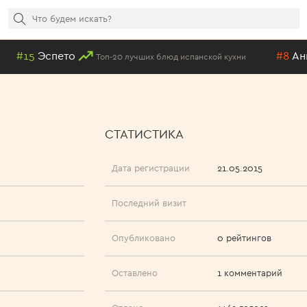
#15
Эспето
#8
Анна Н
Топ-20 лучших блюд испанской кухни
СТАТИСТИКА
Дата регистрации
21.05.2015
Последний визит
Опубликовано
0 рейтингов
Оставлено
1 комментарий