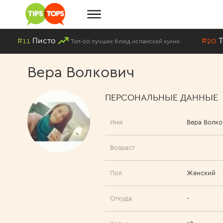
#11
Писто
#20
Торт
Топ-20 лучших блюд испанской кухни
Вера Волкович
ПЕРСОНАЛЬНЫЕ ДАННЫЕ
Имя
Вера Волко
Возраст
Пол
Женский
Откуда
-