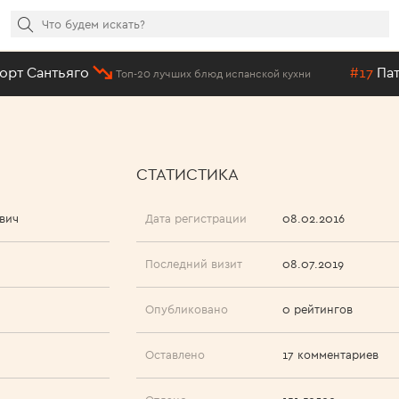
 Сантьяго
#17
Патас-
Топ-20 лучших блюд испанской кухни
СТАТИСТИКА
вич
Дата регистрации
08.02.2016
Последний визит
08.07.2019
Опубликовано
0 рейтингов
Оставлено
17 комментариев