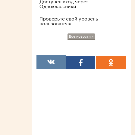
Доступен вход через
истории
Одноклассники
ДОБАВЛЕН РЕЙТИНГ
Лучший персонаж в
Проверьте свой уровень
сериале Гранд
пользователя
ДОБАВЛЕН РЕЙТИНГ
Все новости »
Топ-20 популярных в
России блюд
НОВЫЙ КОММЕНТАРИЙ
Переводчик (Арсений
Тарковский) Шах с
бараньей мордой — на
троне. Самарканд — на
шахской ладони. У
подножья — лиса в чалме
С тысячью двустиший в
уме. Розы сахари́нной
породы, Соловьиная
пахлава́. Ах, восточные
переводы, Как болит от
вас голова.