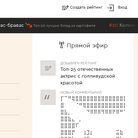
Создать рейтинг
Вход
бравас
#20
Колканнон
Топ-20 лучших блюд из картофеля
ГОЛОС ЗА
Сага Норен (София Хелин)
Прямой эфир
Лучший сериальный персонаж в
истории
ДОБАВЛЕН РЕЙТИНГ
Топ-25 отечественных
актрис с голливудской
красотой
НОВЫЙ КОММЕНТАРИЙ
⡏⠉⠛⢿⣿⣿⣿⣿⣿⣿⣿⣿⣿⣿⣿⣿⣿⣿⣿⣿⣿
⣿⠀⠀⠀⠈⠛⢿⣿⣿⣿⣿⣿⣿⣿⣿⣿⣿⣿⣿⠿⠛
⣿⣧⡀⠀⠀⠀⠀⠙⠿⠿⠿⠻⠿⠿⠟⠿⠛⠉⠀⠀⠀
⣿⣿⣷⣄⠀⡀⠀⠀⠀⠀⠀⠀⠀⠀⠀⠀⠀⠀⠀⠀⠀
⣿⣿⣿⣿⠏⠀⠀⠀⠀⠀⠀⠀⠀⠀⠀⠀⠀⠀⠀⠠⣴
⣿⣿⣿⡟⠀⠀⢰⣹⡆⠀⠀⠀⠀⠀⠀⣭⣷⠀⠀⠀⠸
⣿⣿⣿⠃⠀⠀⠈⠉⠀⠀⠤⠄⠀⠀⠀⠉⠁⠀⠀⠀⠀