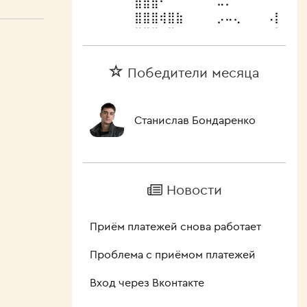
⣿⣿⣿⢾⣿⣷⠀⠀⠀⠀⡠⠤⢄⠀⠀⠀⠠⣿⣿⣷⠀
⣿⣿⣿⡀⠉⠀⠀⠀⠀⠀⢄⠀⢀⠀⠀⠀⠀⠉⠉⠁⠀
⣿⣿⣿⣧⠀⠀⠀⠀⠀⠀⠀⠈
/
Победители месяца
ГОЛОС ЗА
Дарья Юргенс
Лучшие актрисы российских
сериалов
Станислав Бондаренко
ДОБАВЛЕН УЧАСТНИК
Алла Пугачёва – Нас бьют,
мы летаем
Лучший российский хит 2011 –
Новости
2020 гг.
НОВЫЙ КОММЕНТАРИЙ
Хороший
Приём платежей снова работает
/
Проблема с приёмом платежей
ГОЛОС ЗА
Уолтер Уайт (Брайан
Вход через Вконтакте
Крэнстон)
Лучший сериальный персонаж в