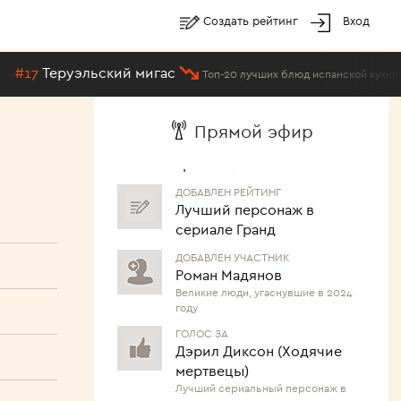
Создать рейтинг
Вход
17
Теруэльский мигас
Топ-20 лучших блюд испанской кухни
ДОБАВЛЕН РЕЙТИНГ
Топ-25 отечественных
Прямой эфир
актрис с голливудской
красотой
ДОБАВЛЕН РЕЙТИНГ
Лучший персонаж в
сериале Гранд
ДОБАВЛЕН УЧАСТНИК
Роман Мадянов
Великие люди, угаснувшие в 2024
году
ГОЛОС ЗА
Дэрил Диксон (Ходячие
мертвецы)
Лучший сериальный персонаж в
истории