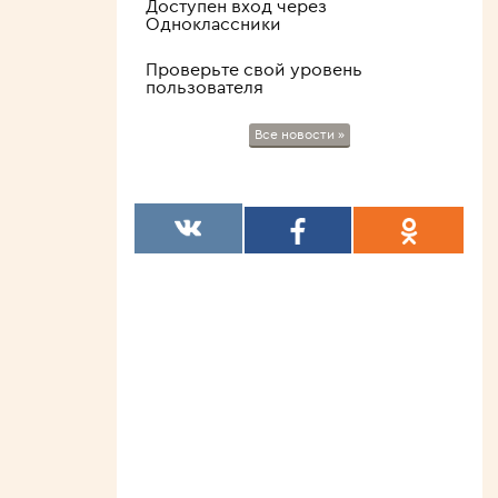
Доступен вход через
⣿⣿⣿⣿⠏⠀⠀⠀⠀⠀⠀⠀⠀⠀⠀⠀⠀⠀⠀⠠⣴
Одноклассники
⣿⣿⣿⡟⠀⠀⢰⣹⡆⠀⠀⠀⠀⠀⠀⣭⣷⠀⠀⠀⠸
⣿⣿⣿⠃⠀⠀⠈⠉⠀⠀⠤⠄⠀⠀⠀⠉⠁⠀⠀⠀⠀
Проверьте свой уровень
пользователя
⣿⣿⣿⢾⣿⣷⠀⠀⠀⠀⡠⠤⢄⠀⠀⠀⠠⣿⣿⣷⠀
⣿⣿⣿⡀⠉⠀⠀⠀⠀⠀⢄⠀⢀⠀⠀⠀⠀⠉⠉⠁⠀
⣿⣿⣿⣧⠀⠀⠀⠀⠀⠀⠀⠈
Все новости »
/
ГОЛОС ЗА
Уолтер Уайт (Брайан
Крэнстон)
Лучший сериальный персонаж в
истории
ДОБАВЛЕН УЧАСТНИК
бондаренко
Актёр июня
НОВЫЙ КОММЕНТАРИЙ
Хороший
/
ДОБАВЛЕН РЕЙТИНГ
Топ-20 популярных в