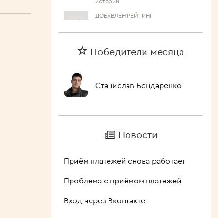
ДОБАВЛЕН РЕЙТИНГ
Великие люди,
угаснувшие в 2024 году
ГОЛОС ЗА
Победители месяца
Дарья Повереннова
Лучшие актрисы российских
сериалов
Станислав Бондаренко
ДОБАВЛЕН УЧАСТНИК
Татьяна Конюхова
Великие люди, угаснувшие в 2024
году
ДОБАВЛЕН УЧАСТНИК
Новости
Ален Делон
Великие люди, угаснувшие в 2024
году
Приём платежей снова работает
НОВЫЙ КОММЕНТАРИЙ
Проблема с приёмом платежей
⡏⠉⠛⢿⣿⣿⣿⣿⣿⣿⣿⣿⣿⣿⣿⣿⣿⣿⣿⣿⣿
⣿⠀⠀⠀⠈⠛⢿⣿⣿⣿⣿⣿⣿⣿⣿⣿⣿⣿⣿⠿⠛
Вход через Вконтакте
⣿⣧⡀⠀⠀⠀⠀⠙⠿⠿⠿⠻⠿⠿⠟⠿⠛⠉⠀⠀⠀
⣿⣿⣷⣄⠀⡀⠀⠀⠀⠀⠀⠀⠀⠀⠀⠀⠀⠀⠀⠀⠀